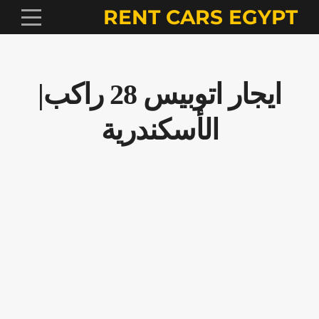
RENT CARS EGYPT
ايجار اتوبيس 28 راكب|
الأسكندرية