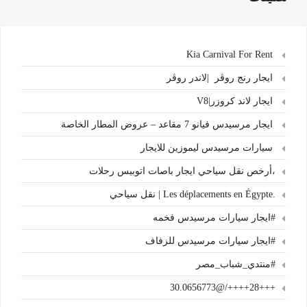
Kia Carnival For Rent
ايجار رنج روڤر |لاندر روڤر
ايجار لاند كروزر|V8
ايجار مرسيدس فيانو 7 مقاعد – عروض المطار الخاصة
سيارات مرسيدس ليموزين للايجار
،أرخص نقل سياحي ايجار باصات اتوبيس رحلات
.Les déplacements en Égypte | نقل سياحي
#ايجار سيارات مرسيدس فخمه
#ايجار سيارات مرسيدس للزفاف
#منتدي_شباب_مصر
+++28++++/@30.0656773