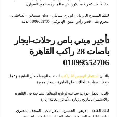
مكتبة الاسكندرية – الكورنيش – المنتزة – عمود السواري
لذلك المسرح الروماني-كوبري ستانلي – سان ستيفانو – الشاطبي –
محرم بك – قصر رأس التين- الهانوفيل 01099552706 لذلك
تأجير ميني باص رحلات-ايجار
باصات 28 راكب القاهرة
01099552706
بالتالي
استئجار اتوبيس 28 راكب
لرحلات اليوميا داخل القاهرة وعمل
جولات سياحية، لذلك داخل القاهرة بأسعار مميزة
بالتالي لعمل جولات سياحية لزيارة المعالم السياحية في القاهرة
والاستمتاع بالتاريخ وزيارة الأماكن العامة زيارة
لذلك القلعة – الازهر – الحسين – الاهرامات – المتحف المصري –
زيارة البازازت السياحية – خان الخليلي – زيارة مساجد مصر