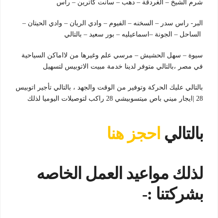
شرم الشيخ – الغردقة – دهب – سانت كاترين – راس
البر- راس سدر – السخنه – الفيوم – وادي الريان – وادي الحيتان –
الساحل – الجونة –اسماعيليه – بور سعيد – بالتالي
سيوة – سهل الحشيش – مرسي علم وغيرها من لااماكن السياحية
في مصر ،بالتالي متوفر لدينا خدمة مبيت الاتوبيس لتسهيل
بالتالي عليك الحركة وتوفير من الوقت والجهد ، بالتالي تأجير اتوبيس
28 |ايجار ميني باص ميتسوبيشي 28 راكب لتوصيلات اليوميا لذلك
بالتالي
احجز هنا
لذلك مواعيد العمل الخاصه
بشركتنا :-