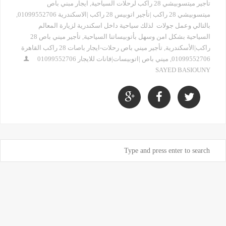
تأجير ميتسوبيشي 28 راكب لرحلات السياحية
,
ايجار مبني باص
ميتسوبيشي 28 راكب |تأجير اتوبيس 28 راكب |الاسكندرية 01099552706
,
بالتالي وعمل جولات لذلك سياحية داخل اسكندرية لزيارة المعالم
السياحية بشكل امن وسهل بأتوبيساتنا السياحية
,
تأجير ميني باص 28
راكب|الأسكندرية
,
تأجير ميني باص رحلات-ايجار باصات 28 راكب القاهرة
01099552706
,
ميني باص |اتوبيسات|فانات للايجار 01099552706
SAYED BASIOUNY