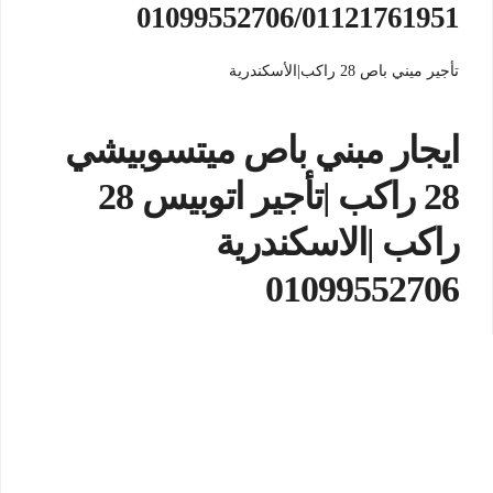
01099552706/01121761951
تأجير ميني باص 28 راكب|الأسكندرية
ايجار مبني باص ميتسوبيشي
28 راكب |تأجير اتوبيس 28
راكب |الاسكندرية
01099552706