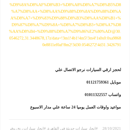
%D9%8A%D8%AF%D8%B3+%D8%A8%D8%A7%D8%B5%D8
%A7%D8%AA+%D8%AA%D9%88%D9%8A%D9%88%D8%A
A%D8%A7+%D9%83%D9%88%D8%B3%D8%AA%D8%B1+%
D9%87%D8%A7%D9%8A+%D8%A7%D8%B3+%D8%A7%D8
%AA%D8%B4+%D9%88%D8%A7%D9%86%E2%80%AD/@30.
0546272,31.3448678,17z/data=!3m1!4b1!4m5!3m4!1s0x0:0xa9868
0e8811ef0af!8m2!3d30.0546272!4d31.3426791
لحجز ارقي السيارات نرجو الاتصال علي
موبايل 01121759361
واتساب 01011322557
مواعيد واوقات العمل يوميا 24 ساعة علي مدار الاسبوع
28/10/2021
#ايجار سيارات حديثة في القاهرة
,
#ايجار سيارات رنج روفر