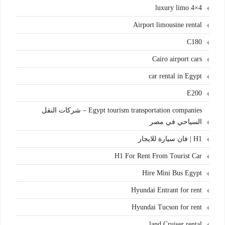
4×4 luxury limo
Airport limousine rental
C180
Cairo airport cars
car rental in Egypt
E200
Egypt tourism transportation companies – شركات النقل
السياحي في مصر
H1 | فان سيارة للايجار
H1 For Rent From Tourist Car
Hire Mini Bus Egypt
Hyundai Entrant for rent
Hyundai Tucson for rent
land Cruiser rental