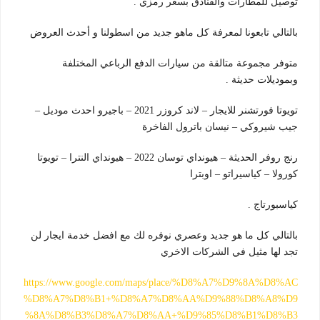
توصيل للمطارات والفنادق بسعر رمزي .
بالتالي تابعونا لمعرفة كل ماهو جديد من اسطولنا و أحدث العروض
متوفر مجموعة متالقة من سيارات الدفع الرباعي المختلفة
وبموديلات حديثة .
تويوتا فورتشنر للايجار – لاند كروزر 2021 – باجيرو احدث موديل –
جيب شيروكي – نيسان باترول الفاخرة
رنج روفر الحديثة – هيونداي توسان 2022 – هيونداي النترا – تويوتا
كورولا – كياسيراتو – اوبترا
كياسبورتاج .
بالتالي كل ما هو جديد وعصري نوفره لك مع افضل خدمة ايجار لن
تجد لها مثيل في الشركات الاخري
https://www.google.com/maps/place/%D8%A7%D9%8A%D8%AC
%D8%A7%D8%B1+%D8%A7%D8%AA%D9%88%D8%A8%D9
%8A%D8%B3%D8%A7%D8%AA+%D9%85%D8%B1%D8%B3