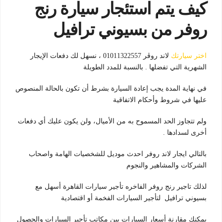
كيف يتم استئجار سيارة رنج
روفر
من بسيوني ترافيل
اختر سيارتك
لاند روڤر 01011322557 ، نسهل لك دفعات الإيجار
الشهرية التي تفضلها . بالنسبة للمدد الطويلة
​في نهاية المدة يجب إعادة السيارة بشرط أن تكون بالحالة المنصوص
عليها في شروط وأحكام الاتفاقية
ولم تتجاوز الحد المسموح به من الأميال، ولن يكون عليك أي دفعات
أخرى لسدادها .
بالتالي ايجار لاند روفر احدث موديل للشخصيات الهامة واصحاب
الشركات والمشاهير والنجوم
لذلك تاجير رنج روفر الفاخره تأجير سيارات القاهرة أسهل مع
بسيوني ترافيل لتأجير السيارات الفخمة أو اقتصادية
يمكنك مقارنة أسعار السيارات بين مكاتب تأجير السيارات والحصول