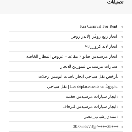
تصنيفات
Kia Carnival For Rent
ايجار رنج روڤر |لاندر روڤر
ايجار لاند كروزر|V8
ايجار مرسيدس فيانو 7 مقاعد – عروض المطار الخاصة
سيارات مرسيدس ليموزين للايجار
،أرخص نقل سياحي ايجار باصات اتوبيس رحلات
.Les déplacements en Égypte | نقل سياحي
#ايجار سيارات مرسيدس فخمه
#ايجار سيارات مرسيدس للزفاف
#منتدي_شباب_مصر
+++28++++/@30.0656773