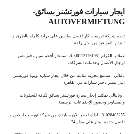
ايجار سيارات فورتشنر بسائق-
AUTOVERMIETUNG
تقدم شركة تورست كار افضل سائقين علي دراية كامله بالطرق و
التزام بالمواعيد من اجل راحة
عملائها الكرام 01121761951لذلك استئجار أفخم سيارة فورتشنر
لرجال الأعمال وخدمات الشركات.
بالتالي استمتع بتجربة مثالية من خلال إيجار سيارة تويوتا فورتشنر
التي تتميز تأجير سيارات في القاهرة
، وبالتالي يمكنك إيجار سيارة فورتشنر بسائق لكافة للسفريات
والمشاوير وحضور الإجتماعات الرسمية
01028403255 . لذلك احجز الان سيارتك من شركة تورست ارخص و
افضل خدمة ايجار علي مدار 24