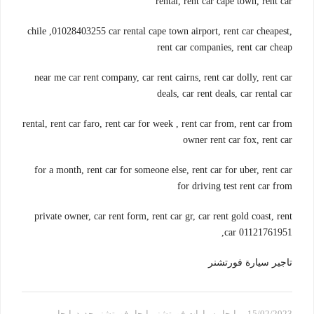
rental, rent car cape town, rent car
chile ,01028403255 car rental cape town airport, rent car cheapest,
rent car companies, rent car cheap
near me car rent company, car rent cairns, rent car dolly, rent car
deals, car rent deals, car rental car
rental, rent car faro, rent car for week , rent car from, rent car from
owner rent car fox, rent car
for a month, rent car for someone else, rent car for uber, rent car
for driving test rent car from
private owner, car rent form, rent car gr, car rent gold coast, rent
car 01121761951,
تاجير سيارة فورتشنر
15/02/2023
إيجار سيارات فورتشنر
,
إيجار فورتشنر جديد
,
إيجار