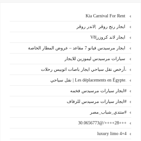
Kia Carnival For Rent
ايجار رنج روڤر |لاندر روڤر
ايجار لاند كروزر|V8
ايجار مرسيدس فيانو 7 مقاعد – عروض المطار الخاصة
سيارات مرسيدس ليموزين للايجار
،أرخص نقل سياحي ايجار باصات اتوبيس رحلات
.Les déplacements en Égypte | نقل سياحي
#ايجار سيارات مرسيدس فخمه
#ايجار سيارات مرسيدس للزفاف
#منتدي_شباب_مصر
+++28++++/@30.0656773
4×4 luxury limo