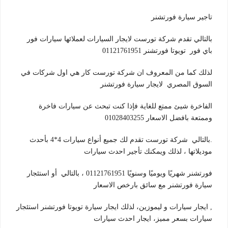
تاجير سيارة فورتشنر
بالتالي تقدم شركة تورست لايجار السيارات لعملائها سيارات فور
باي فور تويوتا فورتشنر 01121761951
لذلك كما من المعروف ان شركة تورست كار هي اول شركات في
السوق المصري لايجار سيارة فورتشنر
الفاخرة شيئ ممتع للغاية فإذا كنت تبحث عن سيارات فاخرة
وممتعة بافضل الاسعار 01028403255
.بالتالي شركة تورست تقدم لك جميع أنواع سيارات 4*4 بأحدث
موديلاتها ، لذلك ويمكنك تأجير احدث سيارات
فورتشنر شهريًا ويوميًا وسنويًا 01121761951 ، بالتالي أو استئجار
سيارة فورتشنر مع سائق بارخص الاسعار
, ايجار سيارات و ليموزين، لذلك ايجار سيارة تويوتا فورتشنر استئجار
سيارات بسعر مميز، ايجار احدث سيارات