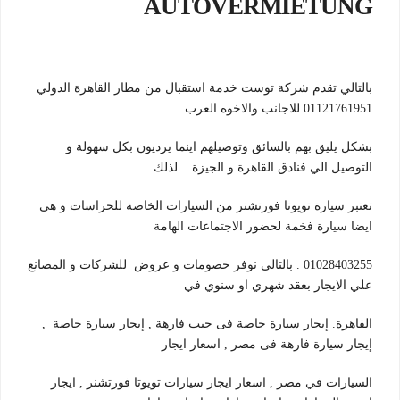
AUTOVERMIETUNG
بالتالي تقدم شركة توست خدمة استقبال من مطار القاهرة الدولي
01121761951 للاجانب والاخوه العرب
بشكل يليق بهم بالسائق وتوصيلهم اينما يرديون بكل سهولة و
التوصيل الي فنادق القاهرة و الجيزة . لذلك
تعتبر سيارة تويوتا فورتشنر من السيارات الخاصة للحراسات و هي
ايضا سيارة فخمة لحضور الاجتماعات الهامة
01028403255 . بالتالي نوفر خصومات و عروض للشركات و المصانع
علي الايجار بعقد شهري او سنوي في
القاهرة. إيجار سيارة خاصة فى جيب فارهة , إيجار سيارة خاصة ,
إيجار سيارة فارهة فى مصر , اسعار ايجار
السيارات في مصر , اسعار ايجار سيارات تويوتا فورتشنر , ايجار