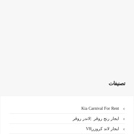
تصنيفات
Kia Carnival For Rent
ايجار رنج روڤر |لاندر روڤر
ايجار لاند كروزر|V8