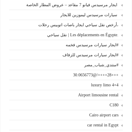
ايجار مرسيدس فيانو 7 مقاعد – عروض المطار الخاصة
سيارات مرسيدس ليموزين للايجار
،أرخص نقل سياحي ايجار باصات اتوبيس رحلات
.Les déplacements en Égypte | نقل سياحي
#ايجار سيارات مرسيدس فخمه
#ايجار سيارات مرسيدس للزفاف
#منتدي_شباب_مصر
+++28++++/@30.0656773
4×4 luxury limo
Airport limousine rental
C180
Cairo airport cars
car rental in Egypt