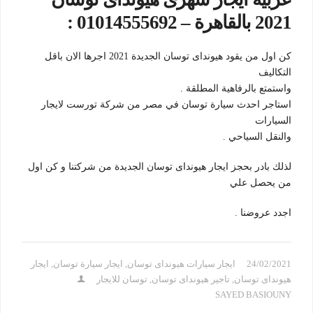
2021 بالقاهرة – 01014555692 :
كن اول من يقود هيونداى توسان الجديدة 2021 اجرها الان باقل
التكاليف
واستمتع بالرفاهية المطلقة .
استاجر احدث سيارة توسان في مصر من شركة تورست لايجار
السيارات
والنقل السياحي .
لذلك بادر بحجز ايجار هيونداى توسان الجديدة من شركتنا و كن اول
من يحصل علي
اجدد عروضنا .
24/02/2021
ايجار سيارات هيونداى توسان
,
ايجار سيارة توسان
,
ايجار
هيونداى توسان
,
تاجير هيونداى توسان
,
توسان للايجار
SAYED BASIOUNY