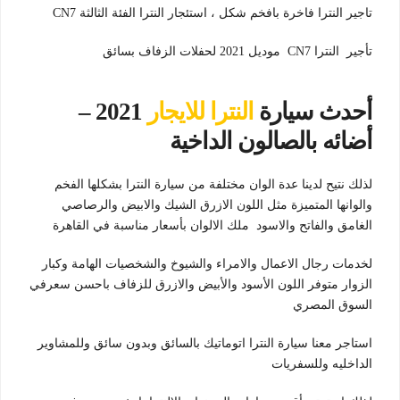
تاجير النترا فاخرة بافخم شكل ، استئجار النترا الفئة الثالثة CN7
تأجير النترا CN7 موديل 2021 لحفلات الزفاف بسائق
أحدث سيارة
النترا للايجار
2021 –
أضائه بالصالون الداخية
لذلك نتيح لدينا عدة الوان مختلفة من سيارة النترا بشكلها الفخم
والوانها المتميزة مثل اللون الازرق الشيك والابيض والرصاصي
الغامق والفاتح والاسود ملك الالوان بأسعار مناسبة في القاهرة
لخدمات رجال الاعمال والامراء والشيوخ والشخصيات الهامة وكبار
الزوار متوفر اللون الأسود والأبيض والازرق للزفاف باحسن سعرفي
السوق المصري
استاجر معنا سيارة النترا اتوماتيك بالسائق وبدون سائق وللمشاوير
الداخليه وللسفريات