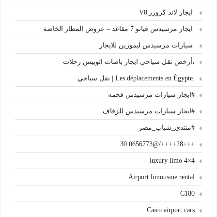
ايجار لاند كروزر|V8
ايجار مرسيدس فيانو 7 مقاعد – عروض المطار الخاصة
سيارات مرسيدس ليموزين للايجار
،أرخص نقل سياحي ايجار باصات اتوبيس رحلات
.Les déplacements en Égypte | نقل سياحي
#ايجار سيارات مرسيدس فخمه
#ايجار سيارات مرسيدس للزفاف
#منتدي_شباب_مصر
+++28++++/@30.0656773
4×4 luxury limo
Airport limousine rental
C180
Cairo airport cars