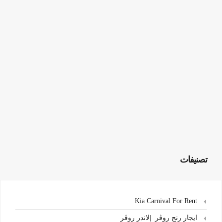
تصنيفات
Kia Carnival For Rent
ايجار رنج روڤر |لاندر روڤر