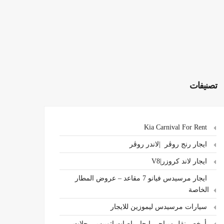
تصنيفات
Kia Carnival For Rent
ايجار رنج روڤر |لاندر روڤر
ايجار لاند كروزر|V8
ايجار مرسيدس فيانو 7 مقاعد – عروض المطار
الخاصة
سيارات مرسيدس ليموزين للايجار
،أرخص نقل سياحي ايجار باصات اتوبيس رحلات