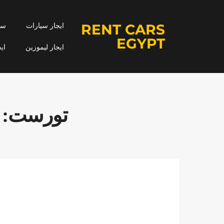
RENT CARS
ايجار سيارات
سيا
EGYPT
ايجار ليموزين
اي
تورست: اك