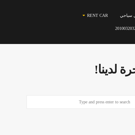
 سياحي
RENT CAR
201003203
ة لدينا!