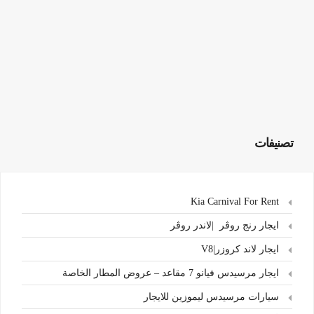
تصنيفات
Kia Carnival For Rent
ايجار رنج روڤر |لاندر روڤر
ايجار لاند كروزر|V8
ايجار مرسيدس فيانو 7 مقاعد – عروض المطار الخاصة
سيارات مرسيدس ليموزين للايجار