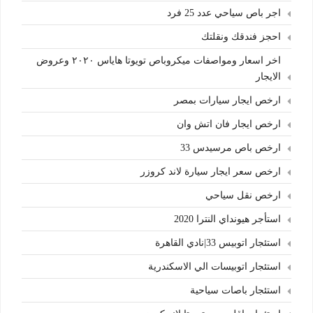
اجر باص سياحي عدد 25 فرد
احجز فندقك ونقلتك
اخر اسعار ومواصفات ميكروباص تويوتا هاياس ٢٠٢٠ وعروض
الايجار
ارخص ايجار سيارات بمصر
ارخص ايجار فان اتش وان
ارخص باص مرسيدس 33
ارخص سعر ايجار سيارة لاند كروزر
ارخص نقل سياحي
استأجر هيونداي النترا 2020
استئجار اتوبيس 33|نادي القاهرة
استئجار اتوبيسات الي الاسكندرية
استئجار باصات سياحية