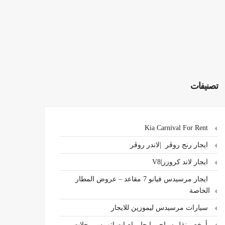
تصنيفات
Kia Carnival For Rent
ايجار رنج روڤر |لاندر روڤر
ايجار لاند كروزر|V8
ايجار مرسيدس فيانو 7 مقاعد – عروض المطار
الخاصة
سيارات مرسيدس ليموزين للايجار
،أرخص نقل سياحي ايجار باصات اتوبيس رحلات