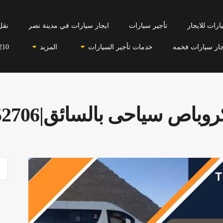
رات للايجار
تأجير سيارات
ايجار سيارات في مدينة نصر
نقل
جار سيارات فخمه
خدمات تأجير السيارات
المزيد
210
باص سياحى بالسائق|01099552706