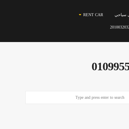
 سياحي
RENT CAR
201003203