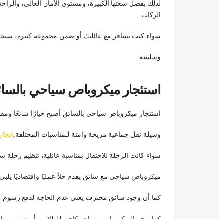
لذلك بفضل سعتها الكبيرة، ومستوى الأمان العالي، والراحة
الركاب.
سواء كنت تسافر مع عائلتك أو ضمن مجموعة كبيرة، ستجد 
وسلسة.
استئجار ميكروباص سياحي بالسائ
استئجار ميكروباص سياحي بالسائق أصبح خيارًا شائعًا ومفض
وسيلة نقل جماعية مريحة وآمنة للمناسبات المختلفة,
ايجار
سواء كانت الرحلة للاحتفال بمناسبة عائلية، تنظيم رحلة س
ميكروباص سياحي مع سائق يقدم حلاً عمليًا واقتصاديًا يلبي
كما أن وجود سائق محترف يعني عدم الحاجة لدفع رسوم و
كما يوفر الميكروباص مساحة كافية للطلاب وأمتعتهم، مما