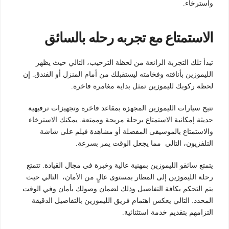
واسترخاء.
الاستمتاع مع تجربه رحله بالسائق
تبدأ تلك التجربة الرائعة من لحظة الترحيب، التالي حيث يظهر
الليموزين بأناقته وفخامته ليستقبلك من أمام المنزل أو الفندق. إن
لحظة ركوبك لليموزين تمثل بداية مغامرة فاخرة.
تتيح سيارات الليموزين المجهزة بمقاعد فاخرة وتجهيزات ترفيهية
حديثة إمكانية الاستمتاع برحلة مريحة وممتعة. يمكنك الاسترخاء
والاستمتاع بالموسيقى المفضلة أو مشاهدة فيلم على شاشة
التلفزيون، التالي مما يجعل الوقت يمر بسرعة.
يتمتع سائقو الليموزين بمهنية عالية وخبرة في مجال القيادة. تتمتع
رحلة الليموزين إلى المطار بمستوى عالٍ من الأمان، التالي حيث
يتم التحكم بكافة التفاصيل وذلك لضمان وصولك بأمان وفي الوقت
المحدد. التالي يعكس اهتمام فريق الليموزين بالتفاصيل الدقيقة
التزامهم بتقديم خدمة استثنائية.