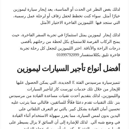
لذلك بغض النظر عن الحدث أو المناسبة، يعد إيجار سيارة ليموزين
خيارًا أمثل. سواء كنت تخطط لحفل زفاف أو لرحلة عمل رسمية،
التي ستجد فيها الليموزين الفاخرة الاختيار الأمثل
لذلك إيجار ليموزين يمثل استثمارًا في تجربة السفر الفاخرة، حيث
يمنح الركاب الفرصة للاستمتاع بكل لحظة من رحلتهم بأقصى
درجات الراحة والأناقة. اختر الليموزين لتجعل كل رحلة تجربة
فاخرة تليق بكللاستفسار:01099792099
أفضل أنواع تأجير السيارات ليموزين
تتميزسيارة مرسيدس الفئة E الجديدة، التي يمكن الحصول عليها
للإيجار من خلال تلك خدمات تورست كار لتأجير السيارات
والليموزين، لذلك بتقديم أحدث تقنيات مساعدة القيادة من مرسيدس
بنز. تلك التقنيات تقدم دعمًا فعّالًا للسائقين، فالتالي مما يترتب عليه
تحسين أمان القيادة بشكل كبير. يالتي تم التعرف التلقائي على
اليدين بدون لمس السيارة، مما يعزز سهولة الاستخدام أثناء القيادة
في وضع شبه آلي. لذلك للإشارة إلى أن السائق لا يزال يسيطر على
السيارة مرسيدس الفئة E، يكفي له أن يمسك عجلة القيادة.