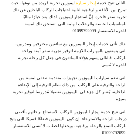
بالتالي تتيح خدمة
إيجار سيارة
ليموزين تجربة فريدة من نوعها، حيث
تمزج بين الأناقة والرفاهية لتلبية احتياجات الركاب الباحثين عن تلك
تجربة سفر فاخرة. إنَّ استئجار ليموزين لذلك يعد خيارًا مثاليًا
للمناسبات الخاصة والرحلات الهامة التي تستحق تلك لمسة
فاخرة.للاستفسار:01099792099
لذلك تأتي خدمات إيجار الليموزين مع سائقين محترفين ومدربين،
التي يتمتعون بالمهارات اللازمة لتوفير تجربة سفر آمنة وراحة
للركاب. فالتالي يسهم هؤلاء السائقون في جعل كل رحلة تجربة
فاخرة لا تُنسى.
التي تضم سيارات الليموزين تجهيزات متقدمة تضفي لمسة من
الراحة والترفيه على الركاب. من ذلك نظام الترفيه إلى الإضاءة
الداخلية، يُعتبر كل جزء في الليموزين تفصيلا مُدروسا لتوفير تجربة
مميزة.
التي تتيح خدمة إيجار الليموزين للركاب الاستمتاع برحلتهم بأقصى
درجات الراحة والاسترخاء. إن كون الليموزين فضاءًا فسيحًا التي يتيح
للركاب التمتع بالرحلة برفاهية، ويجعلها لحظات لا تُنسى.للاستفسار
:01099792099