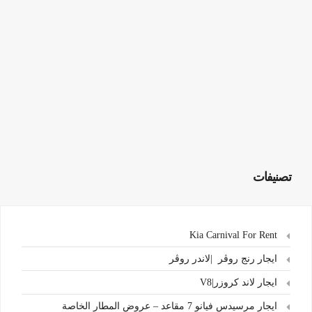
تصنيفات
Kia Carnival For Rent
ايجار رنج روڤر |لاندر روڤر
ايجار لاند كروزر|V8
ايجار مرسيدس فيانو 7 مقاعد – عروض المطار الخاصة