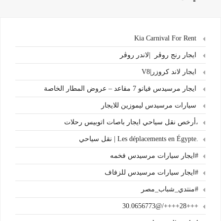
Kia Carnival For Rent
ايجار رنج روڤر |لاندر روڤر
ايجار لاند كروزر|V8
ايجار مرسيدس فيانو 7 مقاعد – عروض المطار الخاصة
سيارات مرسيدس ليموزين للايجار
،أرخص نقل سياحي ايجار باصات اتوبيس رحلات
.Les déplacements en Égypte | نقل سياحي
#ايجار سيارات مرسيدس فخمه
#ايجار سيارات مرسيدس للزفاف
#منتدي_شباب_مصر
+++28++++/@30.0656773