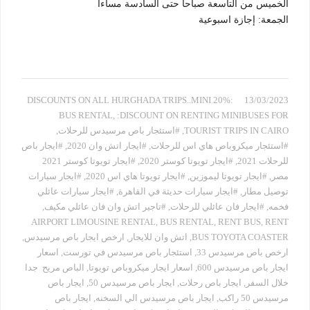
الخميس من التاسعة صباحا حتى السادسة مساءا
الجمعة: إجازة اسبوعية
:20% DISCOUNTS ON ALL HURGHADA TRIPS..MINI
13/03/2023
BUS RENTAL
,
:DISCOUNT ON RENTING MINIBUSES FOR
TOURIST TRIPS IN CAIRO
,
#استئجار باص مرسيدس للرحلات
,
#استئجار ميكروباص هاي اس للرحلات
,
#ايجار اتش وان 2020
,
#ايجار باص
للرحلات 2021
,
#ايجار تويوتا كوستر 2020
,
#ايجار تويوتا كوستر 2021
مصر
,
#ايجار تويوتا ليموزين
,
#ايجار تويوتا هاي اس 2020
,
#ايجار سيارات
توصيل مطار
,
#ايجار سيارات حديثة في القاهرة
,
#ايجار سيارات عائلي
فخمه
,
#ايجار فان عائلي للرحلات
,
#تاجير اتش وان فان عائلي مكيف
,
AIRPORT LIMOUSINE RENTAL
,
BUS RENTAL
,
RENT BUS
,
RENT
BUS TOYOTA COASTER
,
اتش وان للايجار
,
ارخص ايجار باص مرسيدس
,
ارخص باص مرسيدس 33
,
استئجار باص مرسيدس في تورست
,
اسعار
ايجار باص مرسيدس 600
,
اسعار ايجار ميكروباص تويوتا
,
الباص مريح جدا
خلال السفر
,
ايجار باص رحلات
,
ايجار باص مرسيدس 50
,
ايجار باص
مرسيدس 50 راكب
,
ايجار باص مرسيدس الي السخنه
,
ايجار باص