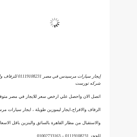
إيجار سيارات مر
شركه تورست
اتصل الان واحصل علي ارخص سعر للايجار في مصر متوفر
الزفاف والافراح،ايجار ليموزين طويلة ، ايجار سيارات م
والاستقبال من مطار القاهرة بالسائق والبنزين باقل الاس
للحجز 01119108231 – 01002733163