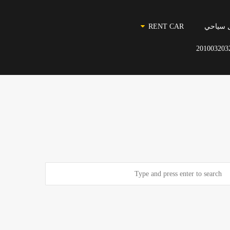
 سياحي
RENT CAR
201003203