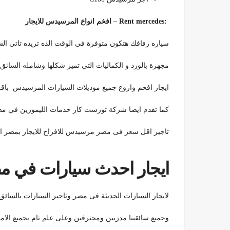
:
Rent mercedes –
افخم انواع المرسيدس للايجار
سياره زفافك هتكون متوفرة في الوقت الذه تريده تاتي الس
مجهزة بالورد و الكماليات التي تميز شكلها وشامله السائق 
ايجار افخم واروع جميع موديلات السيارات المرسيدس باقل
كما تقدم ايضا شركة تورست كار خدمات الليموزين في مص
تاجير اقل سعر فى مصر مرسيدس للافراح للايجار بمصر ا
ايجار احدث سيارات في مصر 20
لايجار السيارات الحديثة فى مصر وتاجير السيارات بالسائق 
وجميع سائقينا مدربين ومحترفين وعلى علم تام بجميع الاما