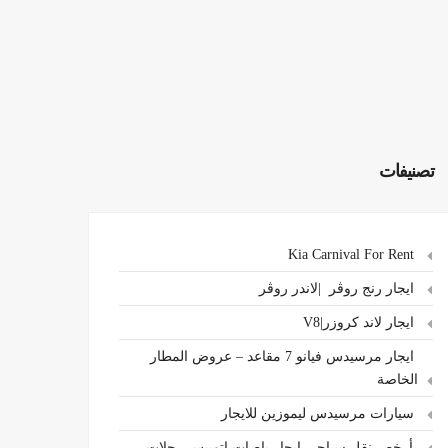
تصنيفات
Kia Carnival For Rent
ايجار رنج روڤر |لاندر روڤر
ايجار لاند كروزر|V8
ايجار مرسيدس فيانو 7 مقاعد – عروض المطار
الخاصة
سيارات مرسيدس ليموزين للايجار
،أرخص نقل سياحي ايجار باصات اتوبيس رحلات