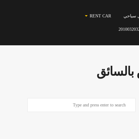
 سياحي
RENT CAR
201003203
بالسائق