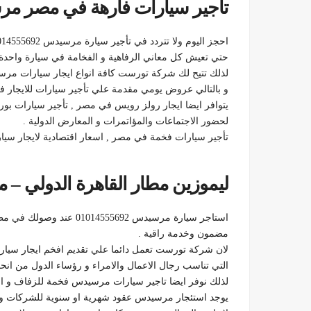
تأجير سيارات فارهة في مصر مرس
احجز اليوم ولا تتردد في تأجير سيارة مرسيدس 01014555692 من شركة تورست
حتي تعيش كل معاني الرفاهية و الفخامة في سيارة واحدة
لذلك تتيح لك شركة تورست كافة انواع ايجار سيارات مر
و بالتالي عروض يومي مقدمة علي تأجير سيارات للايجار في
يتوافر ايضا ايجار رولز رويس في مصر , تأجير سيارات 
لحضور الاجتماعات والمؤاتمرات و المعارض الدولية .
تأجير سيارات فخمة في مصر , اسعار اقتصادية لايجار سي
ليموزين مطار القاهرة الدولي – 
استاجر سيارة مرسيدس 01014555692 عند وصولك في مطار القاهرة و حتي المغادرة بسعر
مضمون وخدمة راقية .
لان شركة تورست تعمل دائما علي تقديم افخم ايجار سي
التي تناسب رجال الاعمال والامراء و رؤساء الدول من انحاء
لذلك نوفر ايضا تاجير سيارات مرسيدس فخمة للزفاف و ال
يوجد استئجار مرسيدس عقود شهرية او سنوية للشركات و ا