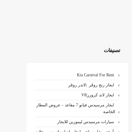
تصنيفات
Kia Carnival For Rent
ايجار رنج روڤر |لاندر روڤر
ايجار لاند كروزر|V8
ايجار مرسيدس فيانو 7 مقاعد – عروض المطار
الخاصة
سيارات مرسيدس ليموزين للايجار
،أرخص نقل سياحي ايجار باصات اتوبيس رحلات