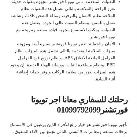
التقنيات المتقدمة: تأتي تويوتا فورتشنر مجهزة بتقنيات حديثة
تعزز الراحة والملاءمة.بالتالي تشمل هذه التقنيات نظام
الملاحة،نظام الاتصال والترفيه، ومنافذ الشحن USB، وشاشة
تعمل باللمس، ونظام الصوت عالي الجودة. بفضل هذه
التقنيات، يمكنك الاستمتاع بتجربة قيادة ممتعة ومريحة مع
تويوتا فورتشنر.
الأمان والحماية: تعتبر تويوتا فورتشنر سيارة آمنة ومزودة
بميزات السلامة المتقدمة.بالتالي تشمل هذه الميزات نظام
الفرامل المانعة للانغلاق ABS، ونظام توزيع قوة الفرامل
EBD، ونظام مساعدة الثبات، ووسائد الهواء العديدة. إن وجود
هذه الميزات يعزز من سلامة الركاب ويوفر حماية إضافية
أثناء القيادة.
رحلتك للسفاري معانا اجر تويوتا
فورتشنر01099792099
تأجير تويوتا فورتشنر هو خيار رائع للأفراد الذين يرغبون في الاستمتاع
برحلات ممتعة ومغامرات لا تُنسى.بالتالي تجمع بين الأداء المتفوق،