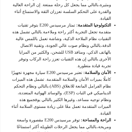
ومثيرة،بالتالي مما يجعل كل رحلة ممتعة. إن الراحة العالية
والقدرة على التحكم السلسة تعززان الثقة والاستمتاع أثناء
القيادة.
التكنولوجيا المتقدمة:
تمتاز مرسيدس E200 بتوفر تقنيات
متقدمة تجعل التجربة أكثر راحة وملاءمة.بالتالي تشمل هذه
التقنيات نظام الملاحة الذكية، وشاشة تعمل باللمس عالية
الدقة،بالتالي ونظام صوت عالي الجودة، وتقنية الاتصال
بالهاتف الذكي، ومنافذ USB للشحن، والكثير من المزايا
الأخرى.بالتالي إن هذه التقنيات تعزز راحة الركاب وتوفر
تجربة قيادة متطورة.
الأمان والسلامة:
تعتبر مرسيدس E200 سيارة مجهزة تجهيزًا
كاملًا بميزات الأمان والسلامة المتقدمة. تشمل هذه الميزات
نظام الفرامل المانعة للانغلاق (ABS)،بالتالي ونظام التحكم
الديناميكي في الثبات (ESP)، والوسائد الهوائية المتعددة،
ونظام توجيه مساعد، وغيرها الكثير.بالتالي يوفجميع هذه
الميزات المتقدمة تعمل معًا على زيادة مستوى السلامة أثناء
القيادة.
الراحة والمساحة:
توفر مرسيدس E200 مقصورة واسعة
ومريحة،بالتالي مما يجعل الرحلات الطويلة أكثر استمتاعًا