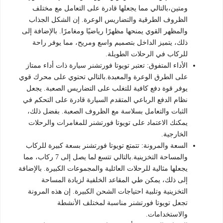
ومتين،بالتالي مما يجعلها قادرة على التعامل مع مختلف
الظروف الطرقية والتضاريس الوعرة. إن الشكل الجذاب
والمظهر القوي يمنحها مظهرًا رياضيًا ومغامرًا. بالإضافة إلى
ذلك، يتميز الداخل بتصميم واسع ومريح، مما يوفر راحة
للركاب في الرحلات الطويلة.
الأداء المتفوق: تعتبر تويوتا فورتشنر سيارة ذات أداء ممتاز
على الطرق الوعرة والمعبدة.بالتالي تحتوي على محرك قوي
يوفر قوة دفع كافية للتغلب على التضاريس الصعبة. يجعل
نظام الدفع الرباعي المتقدم السيارة قادرة على التحكم في
الثبات والتعامل بسلاسة مع الظروف الصعبة. بفضل ذلك،
يمكنك الاعتماد على تويوتا فورتشنر للمغامرات والرحلات
الخارجية.
السعة والمرونة: تتمتع تويوتا فورتشنر بسعة كبيرة للركاب
والمساحة التخزينية.بالتالي تتسع لما يصل إلى 7 ركاب، مما
يجعلها مثالية للرحلات العائلية والمجموعات الكبيرة. بالإضافة
إلى ذلك، يمكن طي المقاعد الخلفية لزيادة المساحة
التخزينية وتلبية احتياجات الشحن الكبيرة. إن هذه المرونة
تجعل تويوتا فورتشنر مناسبة لمختلف الأنشطة
والاستخدامات.