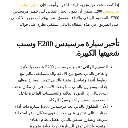
إذا كنت تبحث عن تجربة قيادة فاخرة وأنيقة، فإن
تأجير سيارة
مرسيدس
E200 يمكن أن يكون الخيار المثالي لك. تتميز مرسيدس
E200 بالتصميم الراقي والأداء المتفوق، مما يوفر لك تجربة لا تُنسى
على الطريق. في هذه المقالة،بالتالي سنلقي نظرة على فوائد.
تأجير سيارة مرسيدس E200 وسبب
شعبيتها الكبيرة.
التصميم الراقي:
تتميز مرسيدس E200 بتصميمها الأنيق
والفاخر.بالتالي تجمع بين الأناقة والديناميكية،بالتالي مع
خطوط أنيقة وتفاصيل متقنة.بالتالي تتميز السيارة بمظهر
جذاب ومتوازن،بالتالي مما يلفت الانتباه في أي مكان تذهب
إليه.بالتالي إن الجودة العالية والتشطيبات الفاخرة داخل
المقصورة تضمن راحة وتميزًا للركاب.
الأداء
المتفوق
:بالتالي تعد مرسيدس E200 سيارة ذات أداء
ممتاز.بالتالي تحتوي على محرك قوي وفعّال يوفر استجابة
سريعة وتسارع سلس.بالتالي بفضل نظام القيادة
المتقدم،بالتالي توفر السيارة تجربة قيادة متميزة