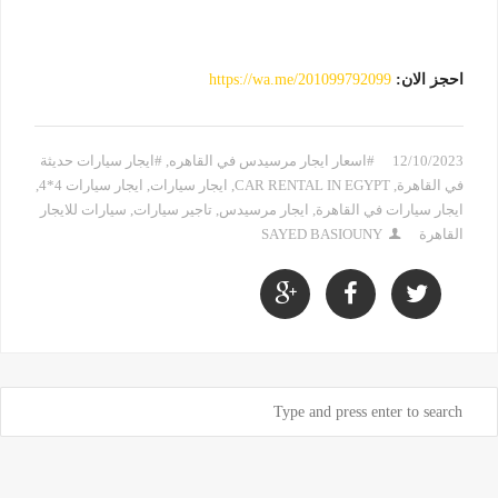
احجز الان:
https://wa.me/201099792099
12/10/2023
#اسعار ايجار مرسيدس في القاهره
,
#ايجار سيارات حديثة
في القاهرة
,
CAR RENTAL IN EGYPT
,
ايجار سيارات
,
ايجار سيارات 4*4
,
ايجار سيارات في القاهرة
,
ايجار مرسيدس
,
تاجير سيارات
,
سيارات للايجار
القاهرة
SAYED BASIOUNY