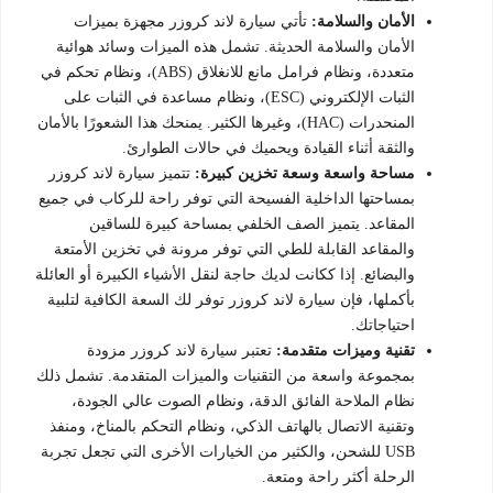
الأمان والسلامة:
تأتي سيارة لاند كروزر مجهزة بميزات
الأمان والسلامة الحديثة. تشمل هذه الميزات وسائد هوائية
متعددة، ونظام فرامل مانع للانغلاق (ABS)، ونظام تحكم في
الثبات الإلكتروني (ESC)، ونظام مساعدة في الثبات على
المنحدرات (HAC)، وغيرها الكثير. يمنحك هذا الشعورًا بالأمان
والثقة أثناء القيادة ويحميك في حالات الطوارئ.
مساحة واسعة وسعة تخزين كبيرة:
تتميز سيارة لاند كروزر
بمساحتها الداخلية الفسيحة التي توفر راحة للركاب في جميع
المقاعد. يتميز الصف الخلفي بمساحة كبيرة للساقين
والمقاعد القابلة للطي التي توفر مرونة في تخزين الأمتعة
والبضائع. إذا ككانت لديك حاجة لنقل الأشياء الكبيرة أو العائلة
بأكملها، فإن سيارة لاند كروزر توفر لك السعة الكافية لتلبية
احتياجاتك.
تقنية وميزات متقدمة:
تعتبر سيارة لاند كروزر مزودة
بمجموعة واسعة من التقنيات والميزات المتقدمة. تشمل ذلك
نظام الملاحة الفائق الدقة، ونظام الصوت عالي الجودة،
وتقنية الاتصال بالهاتف الذكي، ونظام التحكم بالمناخ، ومنفذ
USB للشحن، والكثير من الخيارات الأخرى التي تجعل تجربة
الرحلة أكثر راحة ومتعة.