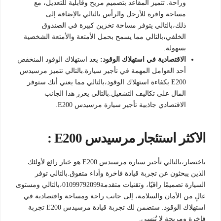
وراحة. تتميز المقاعد بتصميم مريح وقابلية للتعديل، مع
مساحة وافرة للأرجل والرأس.بالتالي بالإضافة إلى
ذلك،بالتالي يتوفر مساحة تخزين كبيرة في الصندوق
الخلفي،بالتالي مما يسمح بحمل الأمتعة والأمتعة الشخصية
بسهولة.
الاقتصادية في استهلاك الوقود:
يعد استهلاك الوقود المنخفض
أحد العوامل المهمة في تأجير سيارة.بالتالي تتميز مرسيدس
E200 بكفاءة استهلاك الوقود،بالتالي مما يعني أنك ستوفر
المال على تكاليف التشغيل.بالتالي يعزز هذا الجانب
الاقتصادي جاذبية تأجير سيارة مرسيدس E200.
الاكثر استئجار مرسيدس E200 :
باختصار،بالتالي تأجير سيارة مرسيدس E200 هو خيار رائع لأولئك
الذين يبحثون عن تجربة قيادة فاخرة وأداء متفوق.بالتالي توفر
السيارة تصميمًا راقيًا، وتقنيات متقدمة01099792099،بالتالي ومستوى
عالٍ من الأمان والسلامة، إلى جانب راحة ومساحة واقتصادية في
استهلاك الوقود. ستضمن لك تجربة قيادة مرسيدس E200 تجربة
فاخرة ومريحة لا تُنسى.