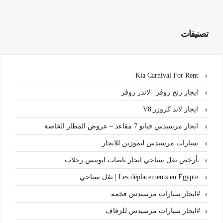
تصنيفات
Kia Carnival For Rent
ايجار رنج روڤر |لاندر روڤر
ايجار لاند كروزر|V8
ايجار مرسيدس فيانو 7 مقاعد – عروض المطار الخاصة
سيارات مرسيدس ليموزين للايجار
،أرخص نقل سياحي ايجار باصات اتوبيس رحلات
.Les déplacements en Égypte | نقل سياحي
#ايجار سيارات مرسيدس فخمه
#ايجار سيارات مرسيدس للزفاف