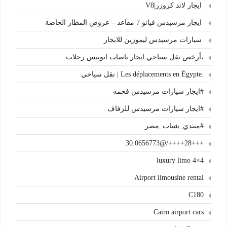
ايجار لاند كروزر|V8
ايجار مرسيدس فيانو 7 مقاعد – عروض المطار الخاصة
سيارات مرسيدس ليموزين للايجار
،أرخص نقل سياحي ايجار باصات اتوبيس رحلات
.Les déplacements en Égypte | نقل سياحي
#ايجار سيارات مرسيدس فخمه
#ايجار سيارات مرسيدس للزفاف
#منتدي_شباب_مصر
+++28++++/@30.0656773
4×4 luxury limo
Airport limousine rental
C180
Cairo airport cars