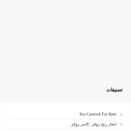
تصنيفات
Kia Carnival For Rent
ايجار رنج روڤر |لاندر روڤر