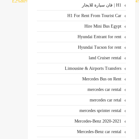
E2%80%AD/@30.0546272,31.3448678,17z/data=!3m1!4b1!4m5!3m4!1s0x0:0xa98680e8811ef0af!8m2!3?
H1 | فان سيارة للايجار
H1 For Rent From Tourist Car
Hire Mini Bus Egypt
Hyundai Entrant for rent
Hyundai Tucson for rent
land Cruiser rental
Limousine & Airports Transfers
Mercedes Bus on Rent
mercedes car rental
mercedes car retal
mercedes sprinter rental
Mercedes-Benz 2020-2021
Mercedes-Benz car rental