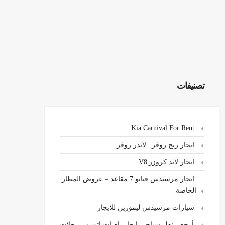
تصنيفات
Kia Carnival For Rent
ايجار رنج روڤر |لاندر روڤر
ايجار لاند كروزر|V8
ايجار مرسيدس فيانو 7 مقاعد – عروض المطار
الخاصة
سيارات مرسيدس ليموزين للايجار
،أرخص نقل سياحي ايجار باصات اتوبيس رحلات