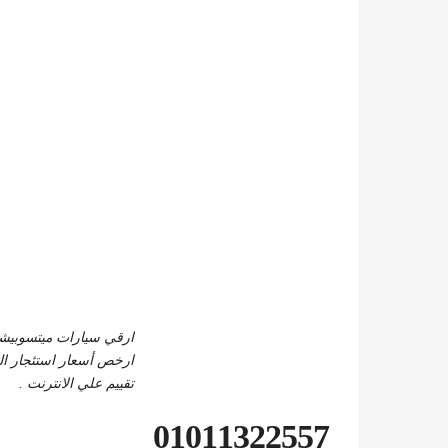
ارقي سيارات ميتسوبيشي باجيرو
ارخص أسعار استئجار ا
تقييم علي الانترنت .
01011322557