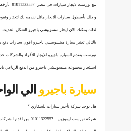
مع تورست لايجار سيارات فى مصر- 01011322557 بأرخص وافضل الاسعار
و ذلك بأسطول سيارات للايجار هائل نقدمه لك لتختار وتقو
لذلك يمكنك الان ايجار متسوبيشي باجيرو الشكل الحديث .
بالتالي تعتبر سيارة ميتسوبيشي باجيرو اقوي سيارات دفع ر
تورست بتقدم السياره باجيرو للإيجار للأفراد والشركات خدمة VIP خدمة 24 سا
استئجار مجموعة ميتسوبيشي باجيرو من الدفع الرباعي باس
سيارة باجيرو
الي الواح
هل يوجد شركة تأجير سيارات للسفاري ؟
شركة تورست ليموزين – 01011322557 من اقدم الشركات في عالم تاجير سيارات السيدان والدفع الرباعي