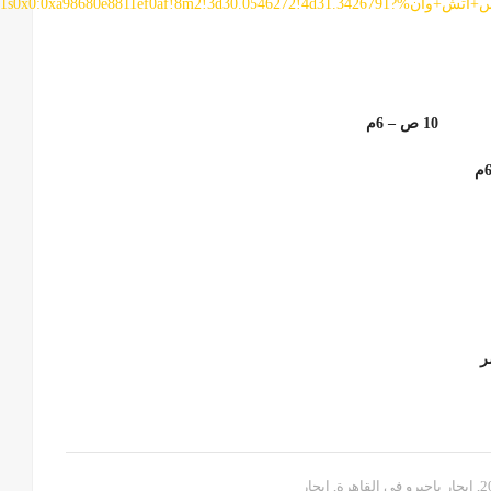
ايجار+اتوبيسات+مرسيدس+باصات+تويوتا+كوستر+هاي+اس+اتش+وان%d30.0546272!4d31.3426791
,
ايجار باجيرو في القاهرة
,
ايجار