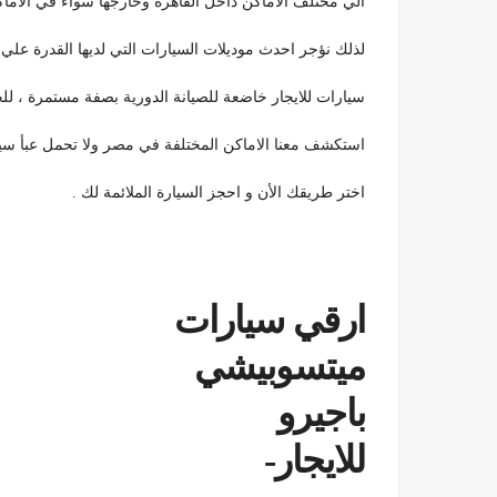
الي مختلف الاماكن داخل القاهرة وخارجها سواء في الاماك
لذلك نؤجر احدث موديلات السيارات التي لديها القدرة علي
سيارات للايجار خاضعة للصيانة الدورية بصفة مستمرة ، للح
استكشف معنا الاماكن المختلفة في مصر ولا تحمل عبأ سيار
اختر طريقك الأن و احجز السيارة الملائمة لك .
ارقي سيارات
ميتسوبيشي
باجيرو
للايجار-