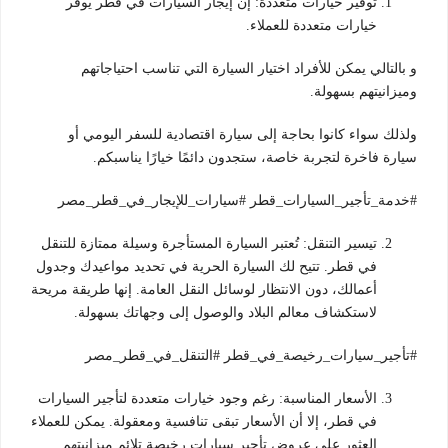
توفير خيارات متعددة: إن إيجار السيارات في قطر يوفر
خيارات متعددة للعملاء.
و بالتالي يمكن للأفراد اختيار السيارة التي تناسب احتياجاتهم
وميزانيتهم بسهولة.
ولذلك سواء كانوا بحاجة إلى سيارة اقتصادية للسفر اليومي أو
سيارة فاخرة لتجربة خاصة، ستجدون دائمًا خيارًا يناسبكم.
#خدمة_تأجير_السيارات_قطر #سيارات_للإيجار_في_قطر_مصر
تيسير التنقل: تُعتبر السيارة المستأجرة وسيلة ممتازة للتنقل
في قطر. تتيح لك السيارة الحرية في تحديد مواعيدك وجدول
أعمالك، دون الانتظار لوسائل النقل العامة. إنها طريقة مريحة
لاستكشاف معالم البلاد والوصول إلى وجهاتك بسهولة.
#تأجير_سيارات_رخيصة_في_قطر #التنقل_في_قطر_مصر
الأسعار المناسبة: رغم وجود خيارات متعددة لتأجير السيارات
في قطر، إلا أن الأسعار تبقى تنافسية ومعقولة. يمكن للعملاء
العثور على عروض تأجير سيارات رخيصة تلائم ميزانيتهم