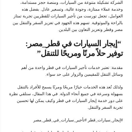
الشركة تشكيلة متنوعة من السيارات، ومنصة حجز مستدامة،
وخدمة عملاء ممتازة، وجودة عالية، وتسعير عادل. بفضل هذه
العوامل، تجعل تورست من تأجير السيارات للقطريين تجربة تمتاز
بالراحة والموثوقية. تسهم هذه الجهود في تعزيز السفر والتنقل بين
مصر وقطر وتعزيز التعاون بين البلدين.
“إيجار السيارات في قطر_مصر:
توفير حلاً مرنًا ومريحًا للتنقل”
مقدمة: تعتبر خدمات تأجير السيارات في قطر واحدة من أهم
وسائل التنقل للمقيمين والزوار على حد سواء.
ولذلك تُعد هذه الخدمات خيارًا مريحًا ومرنًا يسمح للأفراد بالتنقل
بسهولة وسرعة في جميع أنحاء الدولة. في هذا المقال، سنلقي نظرة
على دور خدمة إيجار السيارات في قطر وكيف يمكن لها تحسين
تجربة السفر والتنقل.
#إيجار_سيارات_قطر #تأجير_سيارات_في_قطر_مصر