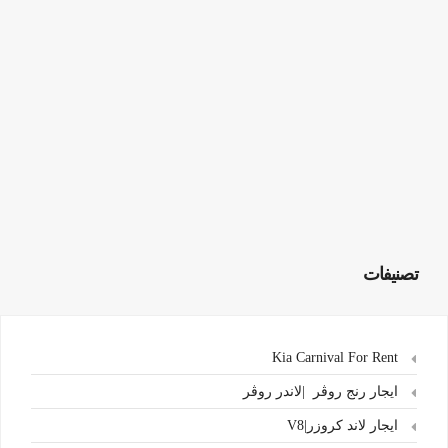
تصنيفات
Kia Carnival For Rent
ايجار رنج روڤر |لاندر روڤر
ايجار لاند كروزر|V8