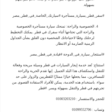
بسهولة.
#سفر_قطر_بسيارة_مستأجرة #سيارتك_الخاصة_في_قطر_مصر
الخصوصية والراحة: تمنحك سيارة مستأجرة الخصوصية
والراحة التي تحتاجها أثناء سفرك في قطر. يمكنك التخطيط
لرحلتك وفقًا لاحتياجاتك الشخصية دون القلق بشأن الجداول
الزمنية الصارمة أو الانتظار.
#استئجار_سيارة_في_الدوحة #قيادة_في_قطر_مصر
استنتاج: تُعد خدمة إيجار السيارات في قطر وسيلة مريحة وفعالة
للتنقل واستكشاف هذا البلد الجميل. إنها تقدم الحرية والراحة
للمسافرين، مما يجعلها خيارًا ممتازًا للقطريين والزوار على حد
سواء. باستخدام هذه الخدمة، يمكن للأفراد الاستفادة القصوى من
تجربتهم في قطر والتنقل بسهولة ويسر. #قطر
للحجز والاستفسار : 01003203210
وتساب : 01099552706