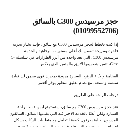
حجز مرسيدس C300 بالسائق
(01099552706)
إذا كنت تخطط لحجز مرسيدس C300 مع سائق، فإنك تختار تجربة
فاخرة ومريحة تضمن لك أعلى مستويات الرفاهية والخدمة.
مرسيدس C300، التي تعد واحدة من أبرز الطرازات في سلسلة C-
Class، تتميز بتصميمها الأنيق والمتميز الذي يعكس
الفخامة والأداء الرفيع. السيارة مزودة بمحرك قوي يضمن لك قيادة
سلسة وممتعة، مع نظام تعليق متطور يوفر أقصى
درجات الراحة على الطريق.
عند حجز مرسيدس C300 مع سائق، ستستمتع ليس فقط براحة
السيارة ولكن أيضًا بالخدمة الاحترافية التي يقدمها السائق. السائقون
المدربون بعناية يعرفون كيفية التعامل مع متطلبات الركاب بشكل
احترافي، مما يضمن لك رحلة خالية من المتاعب. سواء كنت في