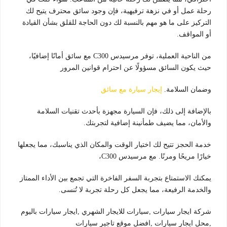
رحلة عمل أو في نزهة ترفيهية، فإن وجود سائق محترف يتيح لك
التركيز على ما هو مهم بالنسبة لك دون الحاجة للقلق بشأن القيادة
أو المواقف.
من الناحية العملية، توفر مرسيدس C300 مع سائق أمانًا إضافيًا،
حيث يكون السائق مسؤولًا عن احترام قوانين المرور
وضمان السلامة.
إيجار سيارة مع سائق
بالإضافة إلى ذلك، فإن السيارة مجهزة بأحدث تقنيات السلامة
والأمان، مما يضيف طمأنينة إضافية لتجربتك.
خدمة الحجز تتيح لك اختيار الوقت والمكان الذي يناسبك، مما يجعلها
خيارًا مريحًا ومرنًا. مع مرسيدس C300،
يمكنك الاستمتاع بتجربة السفر الفاخرة التي تجمع بين الأداء الممتاز
والخدمة الرفيعة، مما يجعل كل رحلة تجربة لا تُنسى.
شركة ايجار سيارات ,سيارات للايجار الشهري ,ايجار سيارات باليوم
,محل ايجار سيارات ,افضل موقع تاجير سيارات