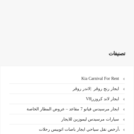
تصنيفات
Kia Carnival For Rent
ايجار رنج روڤر |لاندر روڤر
ايجار لاند كروزر|V8
ايجار مرسيدس فيانو 7 مقاعد – عروض المطار الخاصة
سيارات مرسيدس ليموزين للايجار
،أرخص نقل سياحي ايجار باصات اتوبيس رحلات