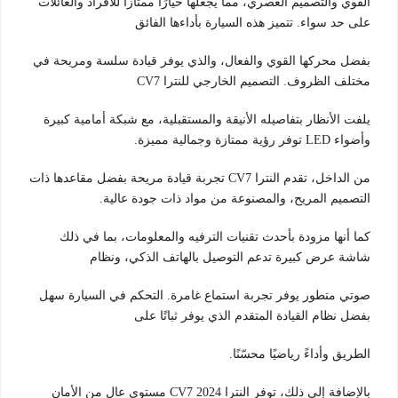
القوي والتصميم العصري، مما يجعلها خيارًا ممتازًا للأفراد والعائلات
على حد سواء. تتميز هذه السيارة بأداءها الفائق
بفضل محركها القوي والفعال، والذي يوفر قيادة سلسة ومريحة في
مختلف الظروف. التصميم الخارجي للنترا CV7
يلفت الأنظار بتفاصيله الأنيقة والمستقبلية، مع شبكة أمامية كبيرة
وأضواء LED توفر رؤية ممتازة وجمالية مميزة.
من الداخل، تقدم النترا CV7 تجربة قيادة مريحة بفضل مقاعدها ذات
التصميم المريح، والمصنوعة من مواد ذات جودة عالية.
كما أنها مزودة بأحدث تقنيات الترفيه والمعلومات، بما في ذلك
شاشة عرض كبيرة تدعم التوصيل بالهاتف الذكي، ونظام
صوتي متطور يوفر تجربة استماع غامرة. التحكم في السيارة سهل
بفضل نظام القيادة المتقدم الذي يوفر ثباتًا على
الطريق وأداءً رياضيًا محسّنًا.
بالإضافة إلى ذلك، توفر النترا CV7 2024 مستوى عالٍ من الأمان