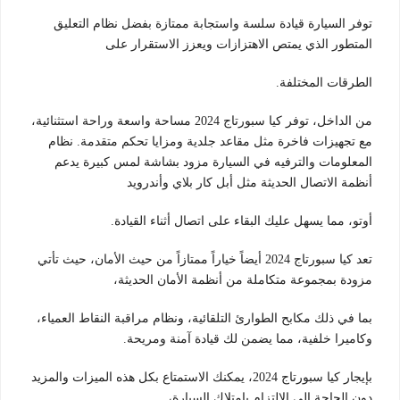
توفر السيارة قيادة سلسة واستجابة ممتازة بفضل نظام التعليق
المتطور الذي يمتص الاهتزازات ويعزز الاستقرار على
الطرقات المختلفة.
من الداخل، توفر كيا سبورتاج 2024 مساحة واسعة وراحة استثنائية،
مع تجهيزات فاخرة مثل مقاعد جلدية ومزايا تحكم متقدمة. نظام
المعلومات والترفيه في السيارة مزود بشاشة لمس كبيرة يدعم
أنظمة الاتصال الحديثة مثل أبل كار بلاي وأندرويد
أوتو، مما يسهل عليك البقاء على اتصال أثناء القيادة.
تعد كيا سبورتاج 2024 أيضاً خياراً ممتازاً من حيث الأمان، حيث تأتي
مزودة بمجموعة متكاملة من أنظمة الأمان الحديثة،
بما في ذلك مكابح الطوارئ التلقائية، ونظام مراقبة النقاط العمياء،
وكاميرا خلفية، مما يضمن لك قيادة آمنة ومريحة.
بإيجار كيا سبورتاج 2024، يمكنك الاستمتاع بكل هذه الميزات والمزيد
دون الحاجة إلى الالتزام بامتلاك السيارة،