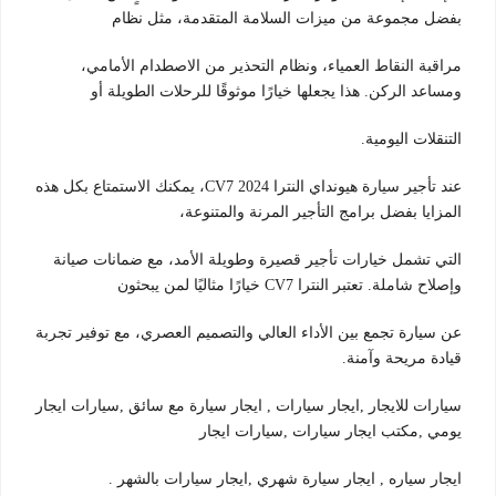
بفضل مجموعة من ميزات السلامة المتقدمة، مثل نظام
مراقبة النقاط العمياء، ونظام التحذير من الاصطدام الأمامي،
ومساعد الركن. هذا يجعلها خيارًا موثوقًا للرحلات الطويلة أو
التنقلات اليومية.
عند تأجير سيارة هيونداي النترا CV7 2024، يمكنك الاستمتاع بكل هذه
المزايا بفضل برامج التأجير المرنة والمتنوعة،
التي تشمل خيارات تأجير قصيرة وطويلة الأمد، مع ضمانات صيانة
وإصلاح شاملة. تعتبر النترا CV7 خيارًا مثاليًا لمن يبحثون
عن سيارة تجمع بين الأداء العالي والتصميم العصري، مع توفير تجربة
قيادة مريحة وآمنة.
سيارات للايجار ,ايجار سيارات , ايجار سيارة مع سائق ,سيارات ايجار
يومي ,مكتب ايجار سيارات ,سيارات ايجار
ايجار سياره , ايجار سيارة شهري ,ايجار سيارات بالشهر .