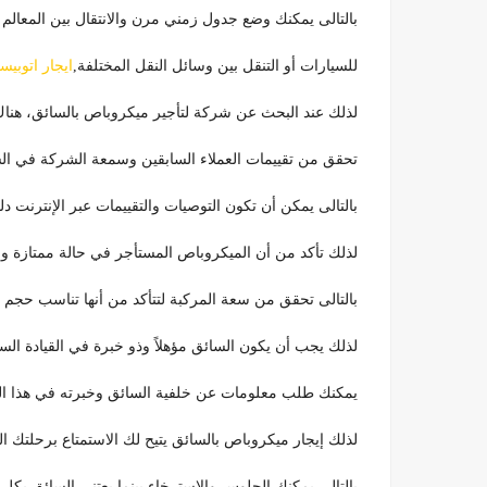
بالتالى يمكنك وضع جدول زمني مرن والانتقال بين المعالم
للسيارات أو التنقل بين وسائل النقل المختلفة,
ايجار اتوبيس
لذلك عند البحث عن شركة لتأجير ميكروباص بالسائق، هن
تحقق من تقييمات العملاء السابقين وسمعة الشركة في السوق 0092199
بالتالى يمكن أن تكون التوصيات والتقييمات عبر الإنترنت دليل
لذلك تأكد من أن الميكروباص المستأجر في حالة ممتازة و
بالتالى تحقق من سعة المركبة لتتأكد من أنها تناسب حجم
لذلك يجب أن يكون السائق مؤهلاً وذو خبرة في القيادة السي
يمكنك طلب معلومات عن خلفية السائق وخبرته في هذا ال
لذلك إيجار ميكروباص بالسائق يتيح لك الاستمتاع برحلتك ال
بالتالى يمكنك الجلوس والاسترخاء بينما يعتني السائق بكل تفاصيل ال