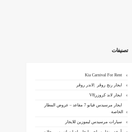
تصنيفات
Kia Carnival For Rent
ايجار رنج روڤر |لاندر روڤر
ايجار لاند كروزر|V8
ايجار مرسيدس فيانو 7 مقاعد – عروض المطار
الخاصة
سيارات مرسيدس ليموزين للايجار
،أرخص نقل سياحي ايجار باصات اتوبيس رحلات