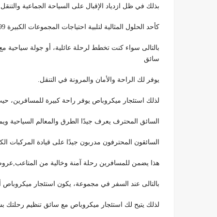
بذلك في ظل ازدياد الإقبال على السياحة الجماعية والتنقل ب
كأحد الحلول المثالية لتلبية احتياجات المجموعات الكبيرة 01100092199.
بالتالى سواء كنت تخطط لرحلة عائلية، أو جولة سياحية م
سائق
يوفر لك الراحة والأمان والمرونة في التنقل.
لذلك استئجار ميكروباص يوفر راحة كبيرة للمسافرين، حيث 
السائق المحترف يعرف جيدًا الطرق والمعالم السياحية ويمكنه توف
السائقون المحترفون مدربون جيدًا على قيادة المركبات الكب
هذا يضمن للمسافرين رحلة آمنة وخالية من المتاعب,عروض
بالتالى عند السفر في مجموعة، يكون استئجار ميكروباص أك
لذلك يتيح لك استئجار ميكروباص مع سائق تنظيم رحلتك 