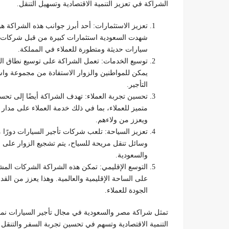
الشراكة في تعزيز التنمية الاقتصادية وتسهيل التنقل.
تعزيز الاستثمارات: أحد أبرز جوانب هذه الشراكة ه
شهدت السعودية استثمارات كبيرة من قبل شركات مصر
سيارات حديثة ومتطورة للعملاء في المملكة.
توسيع الخدمات: تعمل الشراكة على توسيع نطاق ال
يمكن للمواطنين والزوار الاستفادة من مجموعة واس
التأجير.
تحسين تجربة العملاء: تهدف الشراكة أيضًا إلى تحسي
متميز للعملاء، بما في ذلك خدمة العملاء على مدار ا
ويعزز من ولاءهم.
تعزيز السياحة: تلعب شركات تأجير السيارات دورًا م
وسائل تنقل مريحة للسياح، يتم تشجيع الزوار على 
والسعودية.
التوسع الإقليمي: تمكن هذه الشراكة الشركات المشت
على الساحة الإقليمية والعالمية. وهذا يعزز من ا
الجودة للعملاء.
تمثل شراكة مصر والسعودية في مجال تأجير السيارات نموذجً
التنمية الاقتصادية وتسهم في تحسين تجربة السفر والتنقل لل