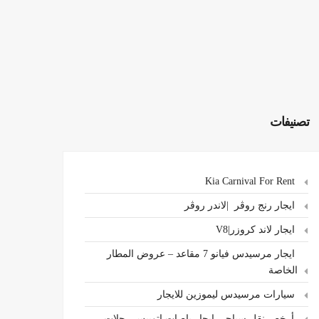
تصنيفات
Kia Carnival For Rent
ايجار رنج روڤر |لاندر روڤر
ايجار لاند كروزر|V8
ايجار مرسيدس فيانو 7 مقاعد – عروض المطار
الخاصة
سيارات مرسيدس ليموزين للايجار
،أرخص نقل سياحي ايجار باصات اتوبيس رحلات