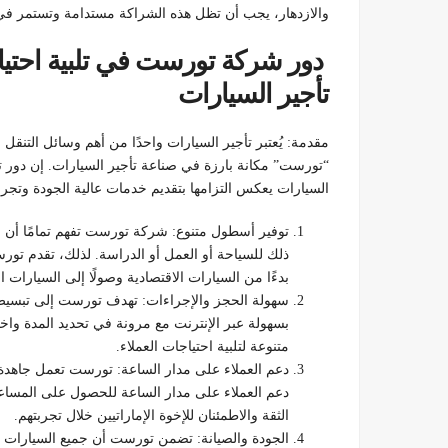
والازدهار، يجب أن تظل هذه الشراكة مستدامة وتستمر في 
دور شركة تورست في تلبية احتياج
تأجير السيارات
مقدمة: يُعتبر تأجير السيارات واحدًا من أهم وسائل التن
“تورست” مكانة بارزة في صناعة تأجير السيارات. إن دور تو
السيارات يعكس التزامها بتقديم خدمات عالية الجودة وتجربة
توفير أسطول متنوع: شركة تورست تفهم تمامًا أن ال
ذلك للسياحة أو العمل أو الدراسة. لذلك، تقدم تورس
بدءًا من السيارات الاقتصادية وصولًا إلى السيارات ا
سهولة الحجز والإجراءات: تهدف تورست إلى تبسيط عم
بسهولة عبر الإنترنت مع مرونة في تحديد المدة واخت
متنوعة لتلبية احتياجات العملاء.
دعم العملاء على مدار الساعة: تورست تعمل جاهدة 
دعم العملاء على مدار الساعة للحصول على المساع
الثقة والاطمئنان للإخوة الإماراتيين خلال تجربتهم.
الجودة والصيانة: تضمن تورست أن جميع السيارات 