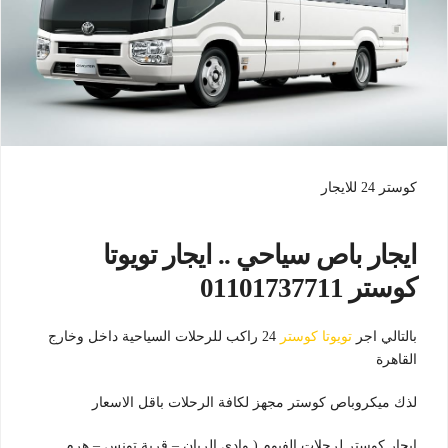
كوستر 24 للايجار
ايجار باص سياحي .. ايجار تويوتا
كوستر 01101737711
بالتالي اجر
تويوتا كوستر
24 راكب للرحلات السياحية داخل وخارج
القاهرة
لذك ميكروباص كوستر مجهز لكافة الرحلات باقل الاسعار
ايجار كوستر لرحلات الفيوم ( وادي الريان – قرية تونس – هرم