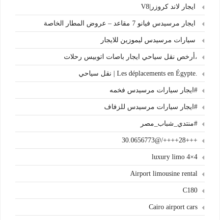
ايجار لاند كروزر|V8
ايجار مرسيدس فيانو 7 مقاعد – عروض المطار الخاصة
سيارات مرسيدس ليموزين للايجار
،أرخص نقل سياحي ايجار باصات اتوبيس رحلات
.Les déplacements en Égypte | نقل سياحي
#ايجار سيارات مرسيدس فخمه
#ايجار سيارات مرسيدس للزفاف
#منتدي_شباب_مصر
+++28++++/@30.0656773
4×4 luxury limo
Airport limousine rental
C180
Cairo airport cars