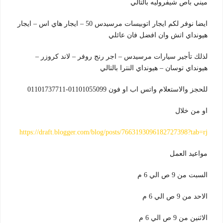
ميني باص شيفروليه بالتالي
ايضا نوفر لكم ايجار اتوبيسات مرسيدس 50 – ايجار هاي اس – ايجار
هيونداي اتش وان افضل فان عائلي
لذلك تأجير سيارات مرسيدس – اجر رنج روفر – لاند كروزر –
هيونداي توسان – هيونداي النترا بالتالي
للحجز والاستعلام واتس اب او فون 01101055099-01101737711
او من خلال
https://draft.blogger.com/blog/posts/7663193096182727398?tab=rj
مواعيد العمل
السبت من 9 ص الي 6 م
الاحد من 9 ص الي 6 م
الاثنين من 9 ص الي 6 م