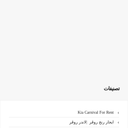
تصنيفات
Kia Carnival For Rent
ايجار رنج روڤر |لاندر روڤر