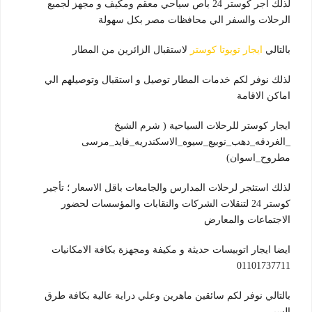
لذلك اجر كوستر 24 باص سياحي معقم ومكيف و مجهز لجميع
الرحلات والسفر الي محافظات مصر بكل سهولة
بالتالي
ايجار تويوتا كوستر
لاستقبال الزائرين من المطار
لذلك نوفر لكم خدمات المطار توصيل و استقبال وتوصيلهم الي
اماكن الاقامة
ايجار كوستر للرحلات السياحية ( شرم الشيخ
_الغردقه_دهب_نوبيع_سيوه_الاسكندريه_فايد_مرسى
مطروح_اسوان)
لذلك استئجر لرحلات المدارس والجامعات باقل الاسعار ؛ تأجير
كوستر 24 لتنقلات الشركات والنقابات والمؤسسات لحضور
الاجتماعات والمعارض
ايضا ايجار اتوبيسات حديثة و مكيفة ومجهزة بكافة الامكانيات
01101737711
بالتالي نوفر لكم سائقين ماهرين وعلي دراية عالية بكافة طرق
السير