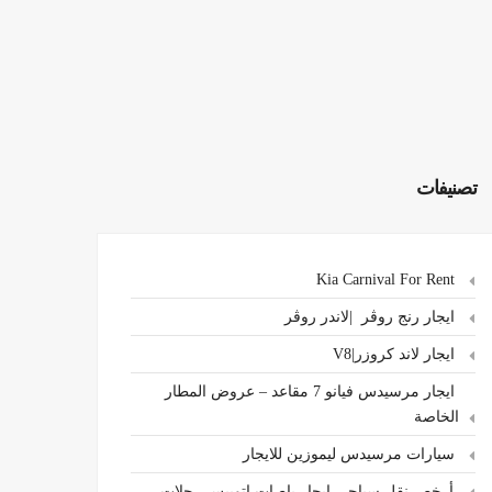
تصنيفات
Kia Carnival For Rent
ايجار رنج روڤر |لاندر روڤر
ايجار لاند كروزر|V8
ايجار مرسيدس فيانو 7 مقاعد – عروض المطار
الخاصة
سيارات مرسيدس ليموزين للايجار
،أرخص نقل سياحي ايجار باصات اتوبيس رحلات