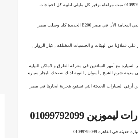
بالتالي ايجار سيارات – ايجار باصات – ايجار ليموزين 01099792099 تمت مراعاة توفير كل مايلي لتلبية كل احتياجات
E200 أعلي موديل 2022 لمحبي الفخامة الأن في مصر E200 الجديدة كليا وصلت مصر
ي عملاؤنا من الهيئات و الجنسيات المختلفة , كبار الزوار ,
سهل للغاية لذلك نوفر السيارة مع أمهر السائقين في معرفة الطرق والاماكن الليلية
في مدينة شرم الشيخ , أسوان , النوبة لذلك ننصحك بايجار سيارة
ليموزين فارهة , لذلك تأجير E200 عربة من أرقي السيارات الحديثة التي تستمع بتجربة ايجارها في مصر
وزين 01099792099
ثة في القاهرة 01099792099