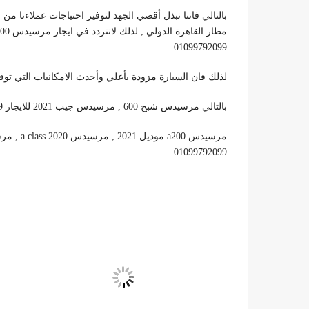
بالتالي فاننا نبذل أقصي الجهد لتوفير احتياجات عملاءنا من
01099792099
لذلك فان السيارة مزودة بأعلي وأحدث الامكانيات التي توفر ا
بالتالي مرسيدس شبح 600 , مرسيدس جيب 2021 للايجار 01099792099 ,
مرسيدس a200 موديل 2021 , مرسيدس a class 2020 , مرسيدس suv , مرسيدس s400
01099792099 .