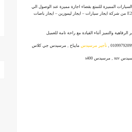
 السيارات المميزة للتمتع بقضاء اجازة مميزة عند الوصول الي
مطار القاهرة الدولي , لذلك لاتتردد في ايجار مرسيدس E200 من شركة ايجار سيارات – ايجار ليموزين – ايجار باصات
لرفاهية والتميز أثناء القيادة مع راحة تامة للعميل
تأجير مرسيدس
مايباخ , مرسيدس جي كلاس