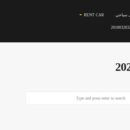
 سياحي
RENT CAR
201003203