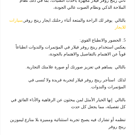
تأتي رينج روفر فيلار مجهزة بأحدث التقنيات، بما في ذلك نظام
الملاحة الذكي ونظام الصوت عالي الجودة،
بالتالي يوفر لك الراحة والمتعة أثناء رحلتك.ايجار رينج روفر,
سيارات
للايجار
5. الحضور والانطباع القوي:
يعكس استخدام رينج روفر فيلار في المؤتمرات والندوات انطباعاً
قوياً عن الاهتمام بالتفاصيل والاهتمام بالجودة،
بالتالي يساهم في تعزيز صورتك أو صورة علامتك التجارية.
لذلك استأجر رينج روفر فيلار لتجربة فريدة ولا تُنسى في
المؤتمرات والندوات.
بالتالي إنها الخيار الأمثل لمن يبحثون عن الرفاهية والأداء الفائق في
كل تفصيلة، مما يجعل كل حدث
تنظمه أو تشارك فيه يصبح تجربة استثنائية ومميزة بلا منازع.ليموزين
رينج روفر