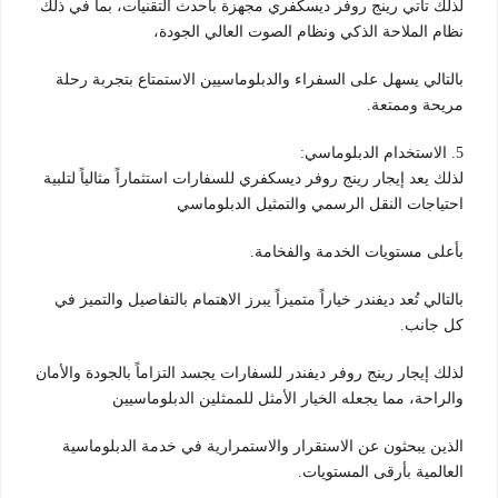
لذلك تأتي رينج روفر ديسكفري مجهزة بأحدث التقنيات، بما في ذلك
نظام الملاحة الذكي ونظام الصوت العالي الجودة،
بالتالي يسهل على السفراء والدبلوماسيين الاستمتاع بتجربة رحلة
مريحة وممتعة.
5. الاستخدام الدبلوماسي:
لذلك يعد إيجار رينج روفر ديسكفري للسفارات استثماراً مثالياً لتلبية
احتياجات النقل الرسمي والتمثيل الدبلوماسي
بأعلى مستويات الخدمة والفخامة.
بالتالي تُعد ديفندر خياراً متميزاً يبرز الاهتمام بالتفاصيل والتميز في
كل جانب.
لذلك إيجار رينج روفر ديفندر للسفارات يجسد التزاماً بالجودة والأمان
والراحة، مما يجعله الخيار الأمثل للممثلين الدبلوماسيين
الذين يبحثون عن الاستقرار والاستمرارية في خدمة الدبلوماسية
العالمية بأرقى المستويات.