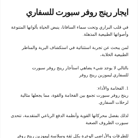
ايجار رينج روفر سبورت للسفاري
في قلب البراري وتحت سماء السافانا، ينبض الحياة بألوانها المتنوعة
وأصواتها الطبيعية المذهلة.
لمن يبحث عن تجربة استثنائية في استكشاف البرية والمناظر
الطبيعية الخلابة،
بالتالي لا يوجد شيء يضاهي استأجار رينج روفر سبورت
للسفاري.ليموزين رينج روفر
1. الفخامة والأداء:
رينج روفر سبورت تجمع بين الفخامة والقوة، مما يجعلها مثالية
لرحلات السفاري.
لذلك بفضل محركاتها القوية وأنظمة الدفع الرباعي المتقدمة، تتحدى
سبورت الظروف الصعبة
للطرقات والأراضي الوعرة بكل ثقة وسلاسة.ليموزين رينج روفر