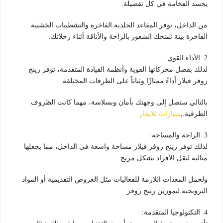
يجسد الفخامة في كل تفصيلة.
من الداخل، توفر المقاعد الجلدية الفاخرة والتشطيبات الخشبية
الفاخرة بيئة تمنحك الشعور بالراحة والأناقة أثناء رحلاتك.
2. الأداء القوي:
لذلك بفضل محركاتها القوية وأنظمة القيادة المتقدمة، توفر رينج
روفر فيلار أداءً ممتازًا وثباتاً على الطرقات المختلفة.
بالتالي ستصل إلى وجهتك بأمان وبسلاسة، مهما كانت الظروف
الطرقية.,
سيارات للايجار
3. الراحة والمساحة:
لذلك توفر رينج روفر فيلار مساحة واسعة في الداخل، مما يجعلها
مثالية لنقل الأفراد بشكل مريح
ولحمل المعدات اللازمة للفعاليات مثل العروض التقديمية أو المواد
الترويجية.ليموزين رينج روفر
4. التكنولوجيا المتقدمة: