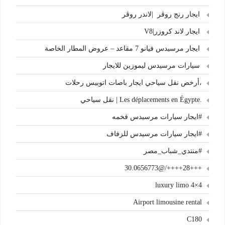
ايجار رنج روڤر |لاندر روڤر
ايجار لاند كروزر|V8
ايجار مرسيدس فيانو 7 مقاعد – عروض المطار الخاصة
سيارات مرسيدس ليموزين للايجار
،أرخص نقل سياحي ايجار باصات اتوبيس رحلات
.Les déplacements en Égypte | نقل سياحي
#ايجار سيارات مرسيدس فخمه
#ايجار سيارات مرسيدس للزفاف
#منتدي_شباب_مصر
+++28++++/@30.0656773
4×4 luxury limo
Airport limousine rental
C180