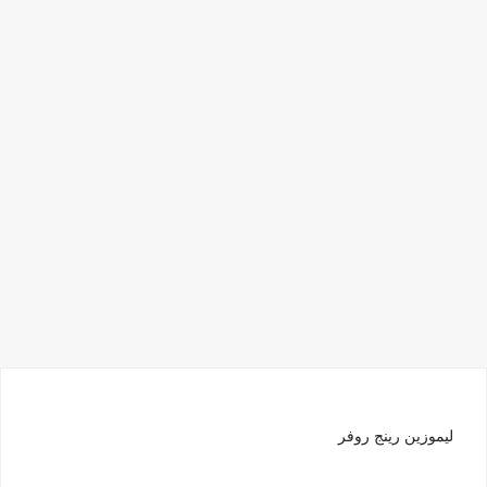
ليموزين رينج روفر