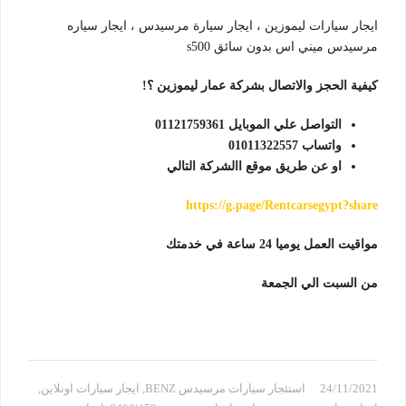
ايجار سيارات ليموزين ، ايجار سيارة مرسيدس ، ايجار سياره
مرسيدس ميني اس بدون سائق s500
كيفية الحجز والاتصال بشركة عمار ليموزين ؟!
التواصل علي الموبايل 01121759361
واتساب 01011322557
او عن طريق موقع االشركة التالي
https://g.page/Rentcarsegypt?share
مواقيت العمل يوميا 24 ساعة في خدمتك
من السبت الي الجمعة
24/11/2021
استئجار سيارات مرسيدس BENZ
,
ايجار سيارات اونلاين
,