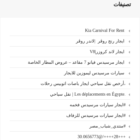
تصنيفات
Kia Carnival For Rent
ايجار رنج روڤر |لاندر روڤر
ايجار لاند كروزر|V8
ايجار مرسيدس فيانو 7 مقاعد – عروض المطار الخاصة
سيارات مرسيدس ليموزين للايجار
،أرخص نقل سياحي ايجار باصات اتوبيس رحلات
.Les déplacements en Égypte | نقل سياحي
#ايجار سيارات مرسيدس فخمه
#ايجار سيارات مرسيدس للزفاف
#منتدي_شباب_مصر
+++28++++/@30.0656773