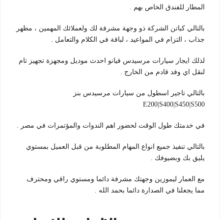
المطار للفندق الخاص بهم .
بالتالي كباتن الشركة ذو وجهة مشرفة لك ولعملائك المهمين ، مظهر
جذاب ، التزام في المواعيد ، لباقة في الكلام والتعامل .
لذلك ايجار سيارات مرسيدس فيانو احدث موديل ومجهزة تجهيز تام
لنقل اي وفد قادم من الخارج .
بالتالي تاجير اسطول من سيارات مرسيدس بنز
E200|S400|S450|S500
في خدمتك طول الوقت لحضور اهم الندوات والمؤتمرات في مصر .
بالتالي تنفيذ جميع انواع المهام المطلوبة من قبل العميل بمستوي
يليق بك وبضيوفك .
مع العمار ليموزين وجهتك مشرفة دائما ومستوي راقي ومحترف
مما يجعلنا في الصدارة دائما بحمد الله .