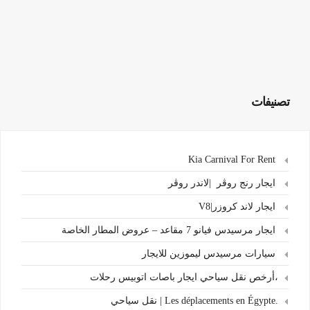
تصنيفات
Kia Carnival For Rent
ايجار رنج روڤر |لاندر روڤر
ايجار لاند كروزر|V8
ايجار مرسيدس فيانو 7 مقاعد – عروض المطار الخاصة
سيارات مرسيدس ليموزين للايجار
،أرخص نقل سياحي ايجار باصات اتوبيس رحلات
.Les déplacements en Égypte | نقل سياحي