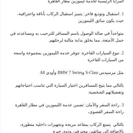
المزايا الرئيسية لخدمة ليموزين مطار القاهرة
1. استقبال وتوديع فاخر: يتميز استقبال الركاب بأناقة واحترافية،
حيث يكون سائق الليموزين
متواجداً في صالة الوصول باسم المسافر للترحيب به ومساعدته في
حمل الأمتعة، مما يخلق بداية مثالية لرحلتهم.
2. تنوع السيارات الفاخرة: تتوفر خدمة الليموزين بمجموعة واسعة
من السيارات الفاخرة
مثل مرسيدس S-Class وBMW 7 Series وأودي A8
بالتالي مما يتيح للمسافرين اختيار السيارة التي تناسب احتياجاتهم
وتفضيلاتهم الشخصية.
3. راحة السفر والأمان: تضمن خدمة الليموزين في مطار القاهرة
راحة السفر القصوى،
بالتالي يتمتع الركاب بمقاعد مريحة وتجهيزات داخلية متطورة،
بالإضافة إلى سائقين محترفين وذوي خبرة