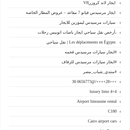
ايجار لاند كروزر|V8
ايجار مرسيدس فيانو 7 مقاعد – عروض المطار الخاصة
سيارات مرسيدس ليموزين للايجار
،أرخص نقل سياحي ايجار باصات اتوبيس رحلات
.Les déplacements en Égypte | نقل سياحي
#ايجار سيارات مرسيدس فخمه
#ايجار سيارات مرسيدس للزفاف
#منتدي_شباب_مصر
+++28++++/@30.0656773
4×4 luxury limo
Airport limousine rental
C180
Cairo airport cars