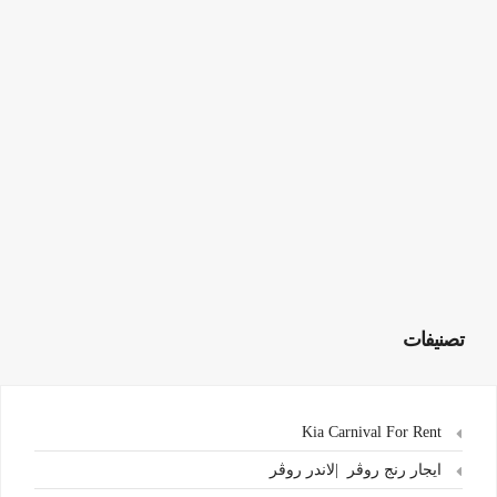
تصنيفات
Kia Carnival For Rent
ايجار رنج روڤر |لاندر روڤر