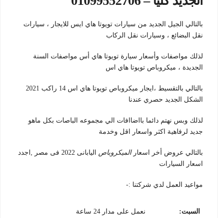
الجديد كليا – 01099552706
بالتالي الجيل الجديد من سيارات تويوتا هاي ايس للايجار ، سيارات
نقل البضائع ، وسيارات نقل الركاب
لذلك مواصفات وأسعار سيارة تويوتا هاي أس مواصفات السنة
الجديدة ، ميكروباص تويوتا هاي اس
بالتالي بالتقسيط ،ايجار ميكروباص تويوتا هاي اس 14 راكب 2021
الشكل الجديد حصري عندنا
لذلك وبس نهتم دائما بااضاافات الي مجموعه الباصات بكل ماهو
جديد لرفاهية اكثر واسعار اقل وخدمة
بالتالي
عروض أخر اسعار
الميكروباص
اليابانى 2022 فى مصر ,اجدد
اسعار السيارات
مواعيد العمل لدي شركتنا :-
السبت
:
نعمل على مدار 24 ساعة