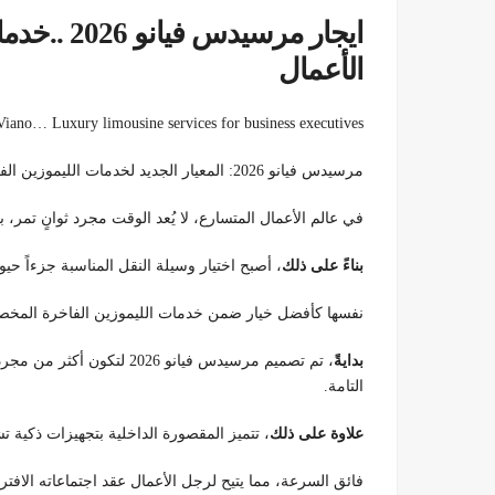
ايجار مرسيد
الأعمال
iano… Luxury limousine services for business executives
مرسيدس فيانو 2026: المعيار الجديد لخدمات الليموزين الفاخرة لرجال الأعمال01100092199
في عالم الأعمال المتسارع، لا يُعد الوقت مجرد ثوانٍ تمر،
بناءً على ذلك
، أصبح اختيار وسيلة النقل المناسبة جزءاً حيو
نفسها كأفضل خيار ضمن خدمات الليموزين الفاخرة المخصصة للنخبة.
بدايةً
، تم تصميم مرسيدس فيانو 2026
التامة.
علاوة على ذلك
، تتميز المقصورة الداخلية بتجهيزات ذكية 
فائق السرعة، مما يتيح لرجل الأعمال عقد اجتماعاته الافتراض