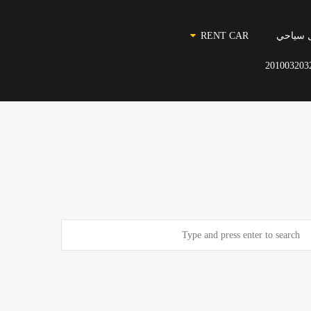
 سياحي
RENT CAR
201003203