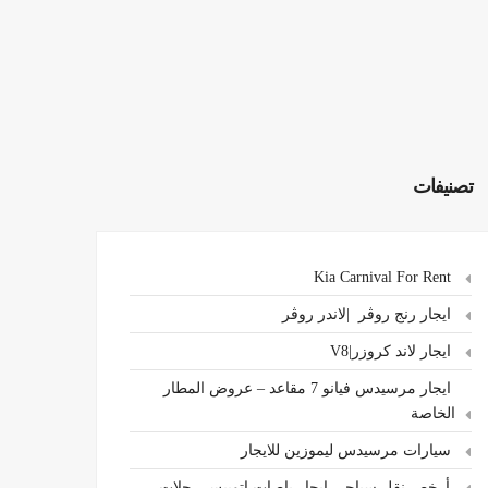
تصنيفات
Kia Carnival For Rent
ايجار رنج روڤر |لاندر روڤر
ايجار لاند كروزر|V8
ايجار مرسيدس فيانو 7 مقاعد – عروض المطار
الخاصة
سيارات مرسيدس ليموزين للايجار
،أرخص نقل سياحي ايجار باصات اتوبيس رحلات