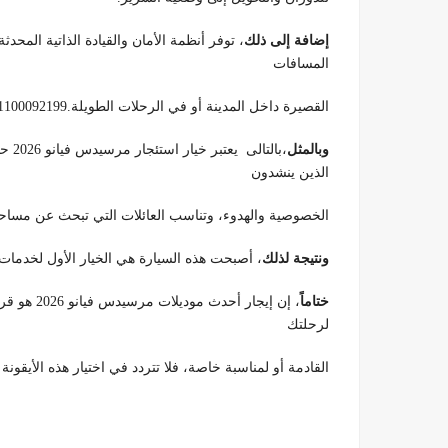
إضافة إلى ذلك
المسافات
القصيرة داخل المدينة أو في الرحلات الطويلة.01100092199
وبالمثل
،بالتالى يعتبر خيار استئجار مرسيدس فيانو 2026 حلاً مثالية لمختلف الفئات؛
الذين ينشدون
الخصوصية والهدوء، وتناسب العائلات التي تبحث عن مساحة
ونتيجة لذلك
، أصبحت هذه السيارة هي الخيار الأول لخدمات الاستق
ختاماً
، إن إيجار أحدث موديلات مرسيدس فيانو 2026 هو قرار يضمن لك الراحة والوجاهة في آن واحد.
لرحلتك
القادمة أو لمناسبة خاصة، فلا تتردد في اختيار هذه الأيقونة