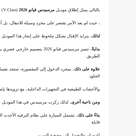
بالتالى يمثل إطلاق موديل
مرسيدس فيانو 2026
(V-Class) نقلة نوعية في عالم السيارات الفاخرة متعددة الاستخدامات
، حيث لم يعد الأمر يقتصر على مجرد وسيلة للانتقال، بل أصب
لذلك
، يتزايد الإقبال بشكل ملحوظ على إيجار هذا الموديل ا
بدايةً
، تتميز مرسيدس فيانو 2026 بتصميم
الطريق.
علاوة على ذلك
، بمجرد الدخول إلى المقصورة، ستجد نفسك
الجلود
والأخشاب الطبيعية في التجهيزات الداخلية، مع تزويدها بإضاءة مح
ومن ناحية أخرى
، لذلك ركزت مرسيدس في هذا الموديل على
بناءً على ذلك
، تشتمل السيارة على نظام الترفيه الأحدث ا
قابلة
للدوران والتحويل إلى وضعية السرير.