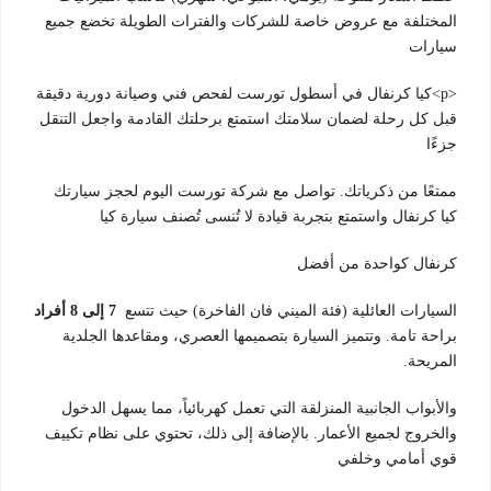
المختلفة مع عروض خاصة للشركات والفترات الطويلة تخضع جميع
سيارات
<p>كيا كرنفال في أسطول تورست لفحص فني وصيانة دورية دقيقة
قبل كل رحلة لضمان سلامتك استمتع برحلتك القادمة واجعل التنقل
جزءًا
ممتعًا من ذكرياتك. تواصل مع شركة تورست اليوم لحجز سيارتك
كيا كرنفال واستمتع بتجربة قيادة لا تُنسى
تُصنف سيارة كيا
كرنفال كواحدة من أفضل
السيارات العائلية (فئة الميني فان الفاخرة) حيث تتسع
7 إلى 8 أفراد
براحة تامة.
وتتميز السيارة بتصميمها العصري، ومقاعدها الجلدية
المريحة.
والأبواب الجانبية المنزلقة التي تعمل كهربائياً، مما يسهل الدخول
والخروج لجميع الأعمار.
بالإضافة إلى ذلك، تحتوي على نظام تكييف
قوي أمامي وخلفي