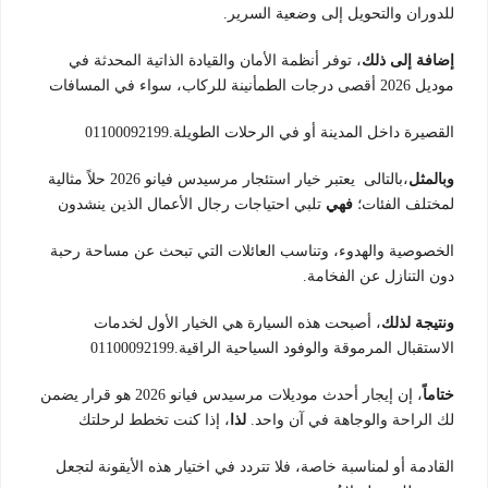
للدوران والتحويل إلى وضعية السرير.
إضافة إلى ذلك
، توفر أنظمة الأمان والقيادة الذاتية المحدثة في
موديل 2026 أقصى درجات الطمأنينة للركاب، سواء في المسافات
القصيرة داخل المدينة أو في الرحلات الطويلة.01100092199
وبالمثل
،بالتالى يعتبر خيار استئجار مرسيدس فيانو 2026 حلاً مثالية
لمختلف الفئات؛
فهي
تلبي احتياجات رجال الأعمال الذين ينشدون
الخصوصية والهدوء، وتناسب العائلات التي تبحث عن مساحة رحبة
دون التنازل عن الفخامة.
ونتيجة لذلك
، أصبحت هذه السيارة هي الخيار الأول لخدمات
الاستقبال المرموقة والوفود السياحية الراقية.01100092199
ختاماً
، إن إيجار أحدث موديلات مرسيدس فيانو 2026 هو قرار يضمن
لك الراحة والوجاهة في آن واحد.
لذا
، إذا كنت تخطط لرحلتك
القادمة أو لمناسبة خاصة، فلا تتردد في اختيار هذه الأيقونة لتجعل