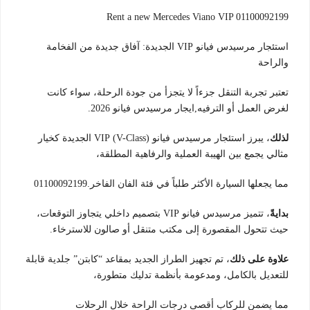
Rent a new Mercedes Viano VIP 01100092199
استئجار مرسيدس فيانو VIP الجديدة: آفاق جديدة من الفخامة
والراحة
تعتبر تجربة التنقل جزءاً لا يتجزأ من جودة الرحلة، سواء كانت
لغرض العمل أو الترفيه,ايجار مرسيدس فيانو 2026.
لذلك
، يبرز استئجار مرسيدس فيانو (V-Class) VIP الجديدة كخيار
مثالي يجمع بين الهيبة العملية والرفاهية المطلقة،
مما يجعلها السيارة الأكثر طلباً في فئة الفان الفاخر.01100092199
بدايةً
، تتميز مرسيدس فيانو VIP بتصميم داخلي يتجاوز التوقعات،
حيث تتحول المقصورة إلى مكتب متنقل أو صالون للاسترخاء.
علاوة على ذلك
، تم تجهيز الطراز الجديد بمقاعد “كابتن” جلدية قابلة
للتعديل بالكامل، ومدعومة بأنظمة تدليك متطورة،
مما يضمن للركاب أقصى درجات الراحة خلال الرحلات