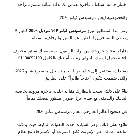
اختيار خدمة استقبال فاخرة يضمن لك بداية مثالية تتسم بالراحة
والخصوصية,ايجار مرسيدس فيانو 2026.
ومن هذا المنطلق، تبرز
مرسيدس فيانو VIP موديل 2026
كخيار لا
يضاهى للمسافرين الباحثين عن التميز والرفاهية المطلقة.
بدايةً
، بمجرد خروجك من بوابة الوصول، سيستقبلك سائق محترف
بلافتة تحمل اسمك، ليتولى رعاية أمتعتك بالكامل.01100092199
بعد ذلك
، ستنتقل إلى عالم من الفخامة داخل مقصورة فيانو 2026،
والتي صُممت لتكون “جناحاً طائراً” على الطريق.
بناءً على ذلك
، ستجد بانتظارك مقاعد جلدية فاخرة مزودة بخاصية
التدليك والتدفئة، مع نظام عزل صوتي متطور يفصلك تماماً
عن ضجيج العالم الخارجي,ايجار مرسيدس فيانو 2026.
علاوة على ذلك
، توفر السيارة أحدث التقنيات الذكية؛ حيث يمكنك
متابعة أعمالك عبر الإنترنت فائق السرعة أو الاسترخاء مع نظام