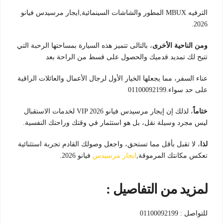
الترفيه MBUX المطور والشاشات السينمائية,ايجار مرسيدس فيانو
2026.
ومن الناحية الأخرى
، بالتالى تتميز هذه السيارة بمساحتها الرحبة التي
تتيح لك تمديد قدميك والحصول على قسط من الراحة بعد
عناء السفر، مما يجعلها الخيار الأول لرجال الأعمال والعائلات الراقية
على حد سواء.01100092199
ختاماً
، لذلك إن إيجار مرسيدس فيانو VIP 2026 لخدمات الاستقبال
ليس مجرد وسيلة نقل، بل هو استثمار في وقتك وراحتك النفسية.
لذا
، لا تقبل بأقل مما تستحق، واجعل وصولك القادم تجربة استثنائية
تعكس مكانتك المرموقة,
ايجار مرسيدس
فيانو 2026.
لمزيد من التفاصيل :
للتواصل : 01100092199