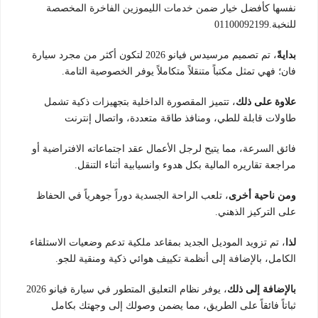
نفسها كأفضل خيار ضمن خدمات الليموزين الفاخرة المخصصة
للنخبة.01100092199
بدايةً
، تم تصميم مرسيدس فيانو 2026 لتكون أكثر من مجرد سيارة
فان؛ فهي تمثل مكتباً متنقلاً متكاملاً يوفر الخصوصية التامة.
علاوة على ذلك
، تتميز المقصورة الداخلية بتجهيزات ذكية تشمل
طاولات قابلة للطي، ومنافذ طاقة متعددة، واتصال إنترنت
فائق السرعة، مما يتيح لرجل الأعمال عقد اجتماعاته الافتراضية أو
مراجعة تقاريره المالية بكل هدوء وانسيابية أثناء التنقل.
ومن ناحية أخرى
، تلعب الراحة الجسدية دوراً جوهرياً في الحفاظ
على التركيز الذهني.
لذا
، تم تزويد الموديل الجديد بمقاعد ملكية تدعم وضعيات الاستلقاء
الكامل، بالإضافة إلى أنظمة تكييف هوائي ذكية ومنقية للجو.
بالإضافة إلى ذلك
، يوفر نظام التعليق المتطور في سيارة فيانو 2026
ثباتاً فائقاً على الطريق، مما يضمن وصولك إلى وجهتك بكامل