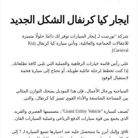
ايجار كيا كرنفال الشكل الجديد
شركة “تورست لـ إيجار السيارات توفر لك دائمًا حلولًا متميزة
للانتقالات الجماعية والعائلية، وتأتي سيارة
كيا كرنفال (Kia
Carnival).
على رأس قائمة خيارات الرفاهية والعملية التي تلبي كافة تطلعاتك.
إذا كنت تخطط لرحلة عائلية طويلة، أو تحتاج إلى سيارة فخمة
لاستقبال الوفود
السياحية ورجال الأعمال، فإن هذا الموديل يمنحك التوازن المثالي
بين المساحة الشاسعة والأداء القوي
تتميز كيا كرنفال، والتي.
تُصنف كسيارة “Grand Utility Vehicle”، بتصميمها العصري والفريد
الذي يجمع بين قوة سيارات الدفع الرباعي وعملية السيارات الفان.
&gt; وإليك أبرز ما ستحصل عليه عند اختيارها تتسع السيارة لـ 7 إلى