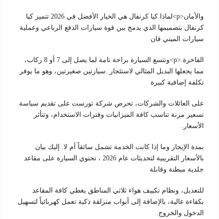
والأمان<p>لماذا كيا كرنفال هي الخيار الأفضل في 2026 تتميز كيا
كرنفال بتصميمها الذي يدمج بين قوة سيارات الدفع الرباعي وعملية
سيارات الميني فان
الفاخرة.<p>وتتسع السيارة براحة تامة لما يصل إلى 7 أو 8 ركاب،
مما يجعلها البديل المثالي لاستئجار .سيارتين صغيرتين، وهو ما يوفر
تكلفة إضافية كبيرة
على العائلات والشركات، تحرص شركة تورست على تقديم سياسة
تسعير مرنة تناسب كافة الميزانيات وفترات الاستخدام، وتتأثر
الأسعار.
بمدة الإيجار وما إذا كانت الخدمة تشمل سائقاً أم لا. إليك بيان
بالأسعار التقريبية لتحديثات عام 2026 ، تحتوي السيارة على مقاعد
جلدية مبطنة وقابلة
للتعديل، ونظام تكييف هواء ثلاثي المناطق يغطي كافة المقاعد
بكفاءة عالية، بالإضافة إلى أبواب منزلقة ذكية تعمل كهربائياً لتسهيل
الدخول والخروج.