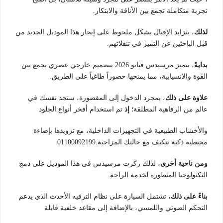
تجربة متكاملة تجمع بين الأناقة والابتكار.
لذلك
، يتزايد الإقبال بشكل ملحوظ على إيجار هذا الموديل الجديد من
قبل الباحثين عن التميز في تنقلاتهم.
بدايةً
، تتميز مرسيدس فيانو 2026 بتصميم خارجي عصري يجمع بين
القوة والانسيابية، مما يمنحها حضوراً طاغياً على الطريق.
علاوة على ذلك
، بمجرد الدخول إلى المقصورة، ستجد نفسك في
عالم من الرفاهية المطلقة؛
إذ
تم استخدام أفخر أنواع الجلود
والأخشاب الطبيعية في التجهيزات الداخلية، مع تزويدها بإضاءة
محيطية ذكية تتكيف مع حالتك المزاجية.01100092199
ومن ناحية أخرى
، لذلك ركزت مرسيدس في هذا الموديل على دمج
التكنولوجيا المتطورة لخدمة الراحة.
بناءً على ذلك
، تشتمل السيارة على نظام الترفيه الأحدث الذي يدعم
التحكم الصوتي واللمسي، بالإضافة إلى مقاعد خلفية قابلة