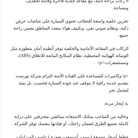
8 ركاب براحة تامة، مع مقاعد جلدية فاخرة وقابلة للتعديل،
ومساحة.
تخزين خلفية واسعة للحقائب تحتوي السيارة على شاشات عرض
ذكية، ونظام صوتي نقي، وتكييف هواء متعدد المناطق يضمن راحة
جميع،
الركاب في المقاعد الأمامية والخلفية توفر أنظمة أمان متطورة مثل
الوسائد الهوائية المحيطية، نظام المكابح المانعة للانغلاق (ABS)،
ومستشعرات</p>
<p>وكاميرات للمساعدة على القيادة الآمنة التزام شركة تورست
بتقديم خدمة راقية لا يتوقف عند جودة السيارة فحسب، بل يمتد
ليشمل تجر
بة إيجار مرنة،
وخالية من المتاعب يمكنك الاستعانة بسائقين محترفين على دراية
كاملة بجميع الطرق لضمان راحتك، أو قيادتها بنفسك توفر الشركة
خطط أسعار متنوعة (يومي، أسبوعي، شهري) تناسب الميزانيات