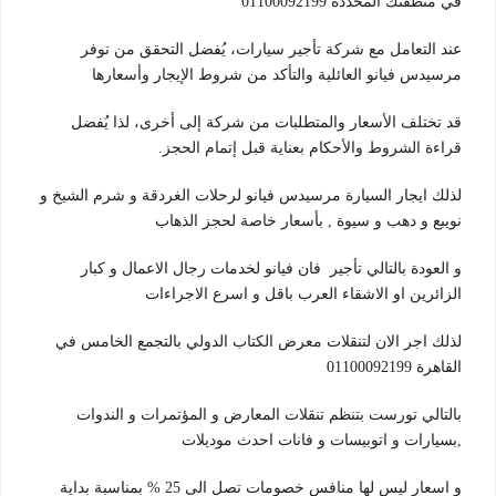
في منطقتك المحددة 01100092199
عند التعامل مع شركة تأجير سيارات، يُفضل التحقق من توفر
مرسيدس فيانو العائلية والتأكد من شروط الإيجار وأسعارها
قد تختلف الأسعار والمتطلبات من شركة إلى أخرى، لذا يُفضل
قراءة الشروط والأحكام بعناية قبل إتمام الحجز.
لذلك ايجار السيارة مرسيدس فيانو لرحلات الغردقة و شرم الشيخ و
نويبع و دهب و سيوة , بأسعار خاصة لحجز الذهاب
و العودة بالتالي تأجير فان فيانو لخدمات رجال الاعمال و كبار
الزائرين او الاشقاء العرب باقل و اسرع الاجراءات
لذلك اجر الان لتنقلات معرض الكتاب الدولي بالتجمع الخامس في
القاهرة 01100092199
بالتالي تورست بتنظم تنقلات المعارض و المؤتمرات و الندوات
,بسيارات و اتوبيسات و فانات احدث موديلات
و اسعار ليس لها منافس خصومات تصل الى 25 % بمناسبة بداية