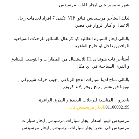
شهر سبتمبر على ايجار فانات مرسيدس
لذلك استأجر مرسيديس فيانو VIP تكفى 7 افراد لخدمات رجال
الاعمال و كبار الزوار في مصر.
بالتالي ايجار السيارة العائلية كيا كرنفال بالسائق للرحلات السياحية
للوافدين داخل او خارج القاهرة
أستأجر فات هيونداي H1 للاستقبال من المطارات و التوصيل للفنادق
و القرى السياحية في اي مكان
بالتالي متاح لدينا سيارات الدفع الرباعي , جيب جراند شيروكي ,
تويوتا فورتشنر , رنج روفر ,لاند كروزر
باجيرو , المناسبة للرحلات البعيدة و الطرق الواعرة
01100092199.
ايجار مرسيدس فان
مرسيدس فيتو, اسعار ايجار سيارات مرسيدس, ايجار سيارات
مرسيدس في مصر,ايجار سيارات مرسيدس, ايجار مرسيدس