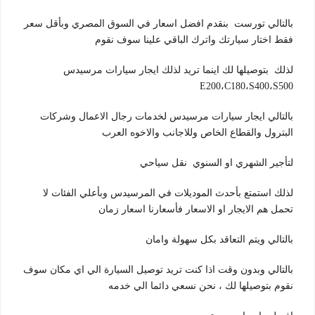
بالتالي تورست بنقدم افضل اسعار في السوق المصري وبأقل سعر
فقط اختار سيارتك واترك الباقي علينا سوف نقوم
لذلك بتوصيلها لك اينما تريد لذلك ايجار سيارات مرسيدس
E200،C180،S400،S500
بالتالي ايجار سيارات مرسيدس لخدمات رجال الاعمال وشركات
البترول والقطاع الخاص وللاجانب والاخوه العرب
لتأجير الشهري او السنوي نقل سياحي
لذلك استمتع بأحدث الموديلات في المرسيدس وبأعلي الفئات لا
تحمل هم الايجار او الاسعار فأسعارنا اسعار زمان
بالتالي ويتم التعاقد بكل سهولة وامان
بالتالي وبدون وقت اذا كنت تريد توصيل السيارة الي اي مكان سوف
نقوم بتوصيلها لك ، نحن نسعي دائما الي خدمه