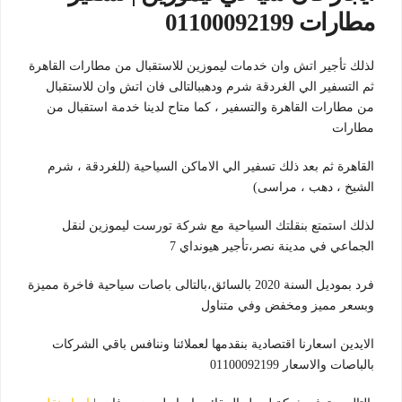
مطارات 01100092199
لذلك تأجير اتش وان خدمات ليموزين للاستقبال من مطارات القاهرة
ثم التسفير الي الغردقة شرم ودهببالتالى فان اتش وان للاستقبال
من مطارات القاهرة والتسفير ، كما متاح لدينا خدمة استقبال من
مطارات
القاهرة ثم بعد ذلك تسفير الي الاماكن السياحية (للغردقة ، شرم
الشيخ ، دهب ، مراسى)
لذلك استمتع بنقلتك السياحية مع شركة تورست ليموزين لنقل
الجماعي في مدينة نصر،تأجير هيونداي 7
فرد بموديل السنة 2020 بالسائق،بالتالى باصات سياحية فاخرة مميزة
وبسعر مميز ومخفض وفي متناول
الايدين اسعارنا اقتصادية بنقدمها لعملائنا وننافس باقي الشركات
بالباصات والاسعار 01100092199