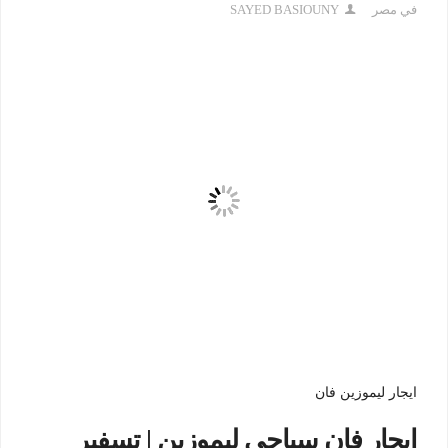
في مصر
SAYED BASIOUNY
ايجار ليموزين فان
ايجار فان سياحي ليموزين | تسفير