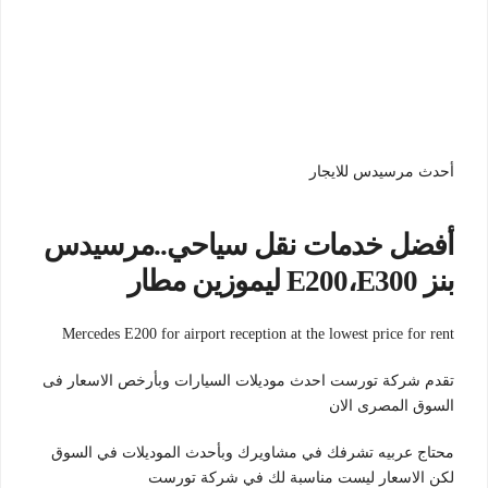
أحدث مرسيدس للايجار
أفضل خدمات نقل سياحي..مرسيدس
بنز E200،E300 ليموزين مطار
Mercedes E200 for airport reception at the lowest price for rent
تقدم شركة تورست احدث موديلات السيارات وبأرخص الاسعار فى
السوق المصرى الان
محتاج عربيه تشرفك في مشاويرك وبأحدث الموديلات في السوق
لكن الاسعار ليست مناسبة لك في شركة تورست