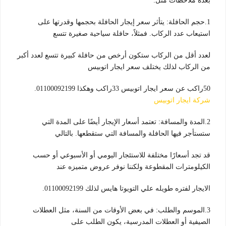
بعدة ملاحظات مثل:
1.حجم الحافلة: يتأثر سعر إيجار الحافلة بحجمها وقدرتها على
استيعاب عدد الركاب. فمثلاً، حافلة سياحية صغيرة تتسع
لعدد أقل من الركاب ستكون أرخص من حافلة كبيرة تتسع لعدد أكبر
من الركاب لذلك يختلف سعر ايجار اتوبيس
50راكب عن سعر ايجار اتوبيس 33راكب وهكذا 01100092199.
شركة ايجار اتوبيس
2.المدة والمسافة: تعتمد أسعار الإيجار أيضًا على المدة التي
ستستأجر فيها الحافلة والمسافة التي ستقطعها. بالتالي
قد تجد أسعارًا مختلفة للاستئجار اليومي أو الأسبوعي أو حسب
الكيلومترات المقطوعة ولكننا نوفر عروض متميزه عند
الايجار لفتره طويله علي التويوتا هايس لذلك 01100092199.
3.الموسم والطلب: في بعض الأوقات من السنة، مثل العطلات
الصيفية أو العطلات المدرسية، يكون الطلب على