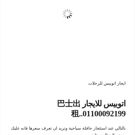
ايجار اتوبيس للرحلات
اتوبيس للايجار 巴士出
租..01100092199
بالتالي عند استئجار حافلة سياحية وتريد ان تعرف سعرها فانه عليك