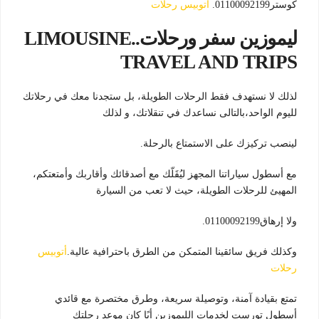
كوستر01100092199.
أتوبيس رحلات
ليموزين سفر ورحلات..LIMOUSINE
TRAVEL AND TRIPS
لذلك لا نستهدف فقط الرحلات الطويلة، بل ستجدنا معك في رحلاتك
لليوم الواحد،بالتالى نساعدك في تنقلاتك، و لذلك
لينصب تركيزك على الاستمتاع بالرحلة.
مع أسطول سياراتنا المجهز ليُقَلّك مع أصدقائك وأقاربك وأمتعتكم،
المهيئ للرحلات الطويلة، حيث لا تعب من السيارة
ولا إرهاق01100092199.
وكذلك فريق سائقينا المتمكن من الطرق باحترافية عالية.
أتوبيس
رحلات
تمتع بقيادة آمنة، وتوصيلة سريعة، وطرق مختصرة مع قائدي
أسطول تورست لخدمات الليموزين أيًا كان موعد رحلتك