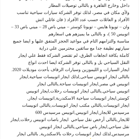
داخل وخارج القاهرة و بالتالى توصيلات المطار
ولأي مكان في مصر، لذلك توفر الشركة سيارات سياحية تناسب
الأفراد و العائلات حسب عدد الأفراد ( فان عائلي اتش
وان – تويوتا هايس – تويوتا كوستر – ميني باص 28 – ميني باص 33 –
اتوبيس 50 )، و بالتالى ما يميزهم هي اسعارهم
مناسبة والتزامهم التام في مواعيد الحجز المتفق عليها و ايضا جميع
سيارتهم نظيفة جدا مع سائقين محترمين علي دراية
كاملة بكافة اتجاهات الطرق، لم تقتصر الشركة فقط علي ايجار
النقل السياحي بل و بالتالى توفر الشركة ايضا احدث انواع
ايجار السيارات و الليموزين وسيارات الزفاف بأحدث موديلات 2020.
بالتالى ايجار اتوبيس سياحى,لذلك ايجار اتوبيسات سياحية,ايجار
اتوبيس في مصر,ايجار اتوبيسات سياحة,بالتالى ايجار
اتوبيس سياحي,بالتالى ايجار اتوبيسات رحلات,ايجار اتوبيس
كوستر,ايجار اتوبيسات سياحية الاسكندرية,اتوبيسات ايجار,
ايجار اتوبيسات,بالتالى مكتب ايجار اتوبيسات,بالتالى اتوبيسات
مرسيدس للايجار,ايجار اتوبيس,اتوبيس مرسيدس 600
للايجار,بالتالى أرخص نقل سياحي ايجار باصات اتوبيس رحلات,ايجار
نقل سياحي,ايجار باص سياحي,بالتالى ايجار اتوبيس
مرسيدس,لذلك ايجار اتوبيسات رحلات بالاسكندرية, بالتالى ايجار