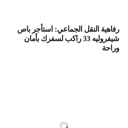
رفاهية النقل الجماعي: استأجر باص
شيفروليه 33 راكب لسفرك بأمان
وراحة