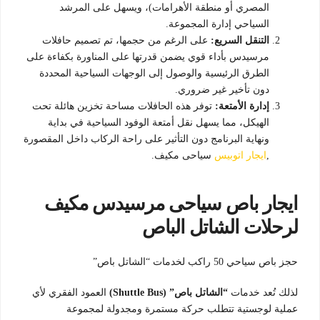
المصري أو منطقة الأهرامات)، ويسهل على المرشد
السياحي إدارة المجموعة.
التنقل السريع:
على الرغم من حجمها، تم تصميم حافلات
مرسيدس بأداء قوي يضمن قدرتها على المناورة بكفاءة على
الطرق الرئيسية والوصول إلى الوجهات السياحية المحددة
دون تأخير غير ضروري.
إدارة الأمتعة:
توفر هذه الحافلات مساحة تخزين هائلة تحت
الهيكل، مما يسهل نقل أمتعة الوفود السياحية في بداية
ونهاية البرنامج دون التأثير على راحة الركاب داخل المقصورة
,
ايجار اتوبيس
سياحى مكيف.
ايجار باص سياحى مرسيدس مكيف
لرحلات الشاتل الباص
حجز باص سياحي 50 راكب لخدمات “الشاتل باص”
لذلك تُعد خدمات
“الشاتل باص” (Shuttle Bus)
العمود الفقري لأي
عملية لوجستية تتطلب حركة مستمرة ومجدولة لمجموعة