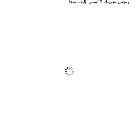
ونجعل تجربتك لا تُنسى. إليك بعضاً