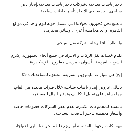
تأجير باصات سياحية ,شركات تأجير باصات سياحية,إيجار باص
سياحي,باص سياحي للإيجار,تأجير حافلات سياحية .
بالطبع نحن فخورون بجولاتنا التي تشمل جولة ليوم واحد في مواقع
القاهرة أو أي محافظة أخرى ، وسائق محترف،
وانتظار أثناء الرحلة. شركة نقل سياحى
نقدم خدمات نقل الركاب و الافراد في جميع أنحاء الجمهورية (شرم
الشيخ ، الغردقة ، أسوان ، مرسى مطروح ، الإسكندرية ،
إلخ) في سيارات الليموزين السريعة الجاهزة لمساعدتك دائمًا.
بالتالي عروض إيجار باصات سياحية خلال فترات محددة من العام،
مما يساعد على تقليل التكاليف وتوفير المال للمسافرين.
بالنسبة للمجموعات الكبيرة، تقدم بعض الشركات خصومات خاصة
وأسعار مخفضة لتأجير الباصات السياحية.
مهما كانت وجهتك المفضلة أو نوع رحلتك، نحن هنا لنلبي احتياجاتك