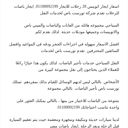
اسعار ايجار اتوبيس 28 رحلات للايجار 01100092199, ايجار باصات
للرحلات تقدم شركة تورست باص لخدمات النقل
السياحي مجموعه هائله من الفانات والباصات والميني باص
والاتوبيسات وجميعها موديلات حديثة. لذلك نقدم لكم
افضل الاسعار سهوله في اجراءات الحجز ودقه في المواعيد وافضل
السائقين المحترفين. تقدم تورست باص لخدمات
النقل السياحي خدمات تأجير الباصات. لذلك يكون هذا خيارًا رائعًا
للعملاء الذين يحتاجون إلى نقل مجموعة كبيرة من
الأشخاص. بالتالي ليس لديهم الوسائل للقيام بذلك بمفردهم. تمتلك
تورست باص تأجير الباصات. بالتالي مجموعة
متنوعة من الباصات للاختيار من بينها ، بالتالي يمكنك العثور على
واحدة تناسب احتياجاتك 01100092199.
لدينا سيارات حديثة ومكيفة ومجهزة ومعقمة حيث يتم تعقيم السيارة
قبل الرحلة وبعد الرحلة ,ايجار باصات مصر