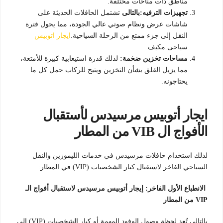
مناطق ذات مناخات مختلفة.
تجهيزات الترفيه:بالتالى
تشتمل الحافلات الحديثة على
شاشات عرض ونظام صوتي عالي الجودة، مما يحول فترة
النقل إلى جزء ممتع من الرحلة السياحية.
ايجار اتوبيس
سياحى مكيف
مساحات تخزين ضخمة:
لذلك قدرة استيعابية كبيرة للأمتعة،
مما يزيل القلق بشأن التخزين ويتيح للركاب حمل كل ما
يحتاجونه.
ايجار أتوبيس مرسيدس لأستقبال
الأفواج ال VIB من المطار
لذلك استخدام حافلات مرسيدس في خدمات الليموزين والنقل
السياحي الفاخر لاستقبال كبار الشخصيات (VIP) في المطار:
الانطباع الأول الفاخر: إيجار أتوبيس مرسيدس لاستقبال أفواج الـ
VIP من المطار
بالتالى تُعد لحظة وصول الوفود المهمة أو كبار الشخصيات (VIP) إلى