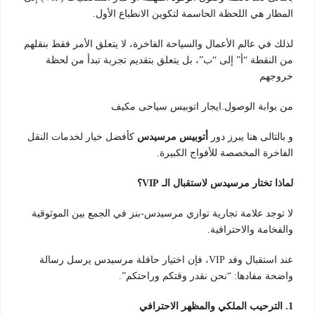
المطار هي اللحظة الحاسمة لتكوين الانطباع الأول.
لذلك في عالم الأعمال والسياحة الفاخرة، لا يتعلق الأمر فقط بنقلهم
من النقطة “أ” إلى “ب”، بل يتعلق بتقديم تجربة تبدأ من لحظة
خروجهم
من بوابة الوصول.ايجار اتوبيس سياحى مكيف
و بالتالى هنا يبرز دور
أتوبيس مرسيدس
كأفضل خيار لخدمات النقل
الفاخرة المخصصة للأفواج الكبيرة.
لماذا تختار مرسيدس لاستقبال الـ VIP؟
لا توجد علامة تجارية توازي مرسيدس-بنز في الجمع بين الموثوقية
والفخامة والاحترافية.
عند استقبال وفد VIP، فإن اختيار حافلة مرسيدس يرسل رسالة
واضحة مفادها: “نحن نقدر وقتكم وراحتكم”.
1. الترحيب الملكي والمظهر الاحترافي