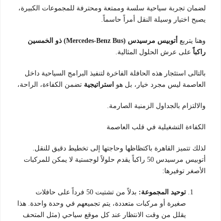
لضمان تجربة سياحية سلسة وممتعة ومحترفة للمجموعات الكبيرة،
يصبح اختيار وسيلة النقل أمراً حاسماً.
وهنا يتربع
أتوبيس مرسيدس (Mercedes-Benz Bus) ذو الخمسين
راكباً
على عرش الحلول المثالية.
بالتالى استئجار هذه الحافلة الفاخرة لتنفيذ البرامج السياحية داخل
العاصمة ليس مجرد خيار، بل هو
استراتيجية
تضمن الكفاءة، الراحة،
والالتزام بالجداول الزمنية الصارمة.
الكفاءة التشغيلية في قلب العاصمة
لذلك تتميز القاهرة باكتظاظها وحاجتها إلى تخطيط دقيق للنقل.
أتوبيس مرسيدس 50 راكباً يقدم حلولاً لوجستية لا يمكن للمركبات
الأصغر توفيرها:
توحيد المجموعة:
بدلاً من تشتيت 50 فرداً على حافلات
صغيرة أو مركبات متعددة، يتم تجميعهم في وحدة واحدة. هذا
يقلل من وقت الانتظار عند كل موقع سياحي (مثل المتحف