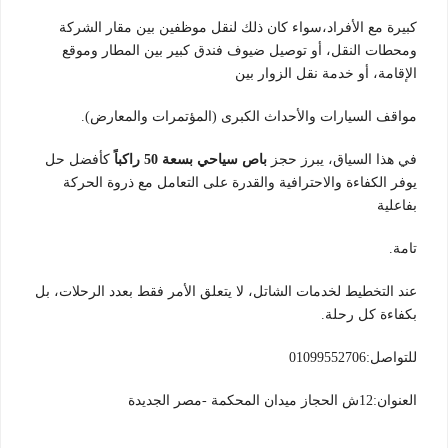
كبيرة مع الأفراد،سواء كان ذلك لنقل موظفين بين مقار الشركة
ومحطات النقل، أو توصيل ضيوف فندق كبير بين المطار وموقع
الإقامة، أو خدمة نقل الزوار بين
مواقف السيارات والأحداث الكبرى (المؤتمرات والمعارض).
في هذا السياق، يبرز حجز
باص سياحي بسعة 50 راكباً
كأفضل حل
يوفر الكفاءة والاحترافية والقدرة على التعامل مع ذروة الحركة
بفاعلية
تامة.
عند التخطيط لخدمات الشاتل، لا يتعلق الأمر فقط بعدد الرحلات، بل
بكفاءة كل رحلة.
للتواصل:01099552706
العنوان:12ش الحجاز ميدان المحكمة -مصر الجديدة