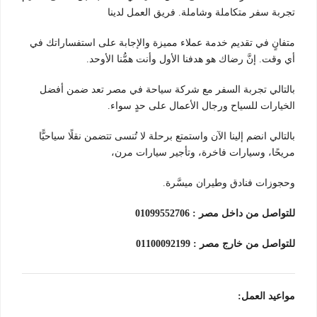
تجربة سفر متكاملة وشاملة. فريق العمل لدينا
متفانٍ في تقديم خدمة عملاء مميزة والإجابة على استفساراتك في
أي وقت. إنَّ رضاك هو هدفنا الأول وأنت همُّنا الأوحد.
بالتالي تجربة السفر مع شركة سياحة في مصر تعد ضمن أفضل
الخيارات للسياح ورجال الأعمال على حدٍ سواء.
بالتالي انضم إلينا الآن واستمتع برحلة لا تُنسى تتضمن نقلًا سياحيًّا
مريحًا، وسيارات فاخرة، وتأجير سيارات مرن،
وحجوزات فنادق وطيران ميسَّرة.
للتواصل من داخل مصر : 01099552706
للتواصل من خارج مصر : 01100092199
مواعيد العمل: