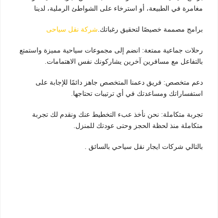
مغامرة في الطبيعة، أو استرخاء على الشواطئ الرملية، لدينا
برامج مصممة خصيصًا لتحقيق رغباتك.
شركة نقل سياحى
رحلات جماعية ممتعة: انضم إلى مجموعات سياحية مميزة واستمتع
بالتفاعل مع مسافرين آخرين يشاركونك نفس الاهتمامات.
دعم متخصص: فريق دعمنا المتخصص جاهز دائمًا للإجابة على
استفساراتك ومساعدتك في أي ترتيبات تحتاجها.
تجربة متكاملة: نحن نأخذ عبء التخطيط عنك ونقدم لك تجربة
متكاملة منذ لحظة الحجز وحتى عودتك للمنزل.
بالتالي شركات ايجار نقل سياحي بالسائق .