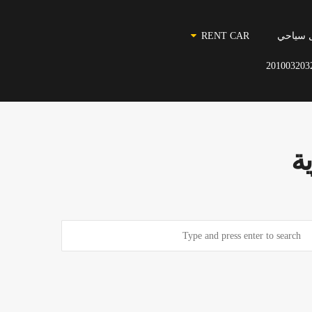
 سياحي
RENT CAR
201003203
ة