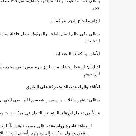
بالتالى عند التخطيط لرحلة سياحية جماعية، سواء كانت لوف
حجر
الزاوية لنجاح التجربة بأكملها.
بالتالى وفي عالم النقل الفاخر والموثوق، تظل
حافلة مرسيدس (enz Bus
الفخامة،
الأمان، والكفاءة التشغيلية.
لذلك إن استئجار حافلة من طراز مرسيدس ليس مجرد تأمي
أول يدوم.
الأناقة والراحة: صالة متحركة على الطريق
بالتالى تشتهر حافلات مرسيدس بتصميمها الهندسي الذي يرك
فبدلاً من تحمل الإرهاق الناتج عن التنقل في مركبات متف
مقاعد فاخرة وواسعة:
بالتالى مصممة هندسياً للرحل
يضمن وصول الركاب إلى وجهتهم بأقصى درجات الا