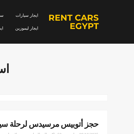
RENT CARS
ايجار سيارات
سيا
EGYPT
ايجار ليموزين
اي
اس
حجز أتوبيس مرسيدس لرحلة سياحية 552706