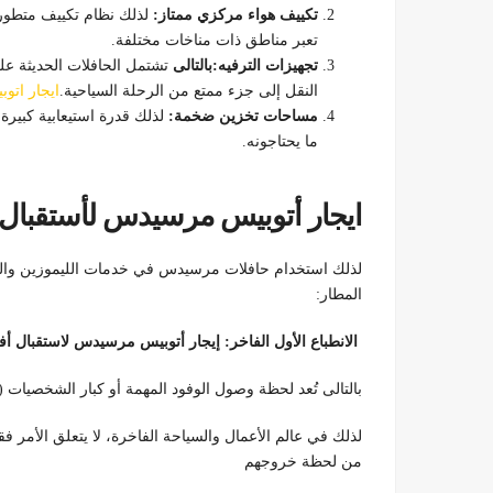
تكييف هواء مركزي ممتاز:
لذلك نظام تكييف متطور 
تعبر مناطق ذات مناخات مختلفة.
تجهيزات الترفيه:بالتالى
تشتمل الحافلات الحديثة ع
النقل إلى جزء ممتع من الرحلة السياحية.
ايجار اتو
مساحات تخزين ضخمة:
لذلك قدرة استيعابية كبيرة
ما يحتاجونه.
ايجار أتوبيس مرسيدس لأستقبال الأفواج ال 
المطار:
الانطباع الأول الفاخر: إيجار أتوبيس مرسيدس لاستقبال أفواج الـ VIP م
بالتالى تُعد لحظة وصول الوفود المهمة أو كبار الشخصيات (VIP) إلى المطار هي اللحظة الحاسمة لتكوين الانطباع الأول.
لذلك في عالم الأعمال والسياحة الفاخرة، لا يتعلق الأمر فق
من لحظة خروجهم