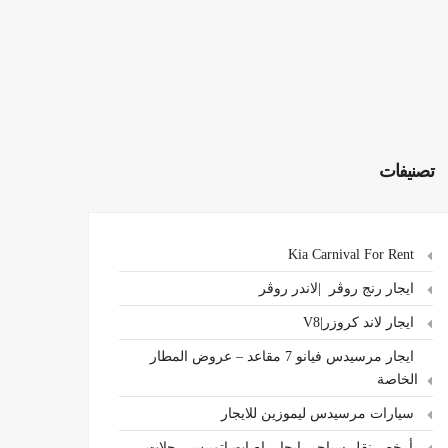
تصنيفات
Kia Carnival For Rent
ايجار رنج روڤر |لاندر روڤر
ايجار لاند كروزر|V8
ايجار مرسيدس فيانو 7 مقاعد – عروض المطار
الخاصة
سيارات مرسيدس ليموزين للايجار
،أرخص نقل سياحي ايجار باصات اتوبيس رحلات