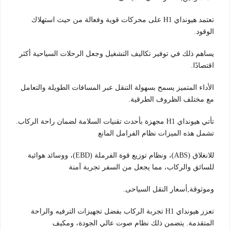
تعتمد هيونداي H1 على محركات قوية وفعالة من حيث استهلاك
الوقود.
يساهم ذلك في توفير تكاليف التشغيل وجعل الرحلات السياحية أكثر
اقتصادًا.
الأداء المتميز يسمح بسهولة التنقل عبر المسافات الطويلة والتعامل
مع مختلف الظروف الطرقية.
تأتي هيونداي H1 مجهزة بأحدث تقنيات السلامة لضمان راحة الركاب.
تشمل هذه الميزات نظام الفرامل المانع
للانغلاق (ABS)، ونظام توزيع قوة الفرملة (EBD)، ووسائد هوائية
للسائق والركاب، مما يجعل من السفر تجربة آمنة
وموثوقة,أسعار النقل السياحى.
تعزز هيونداي H1 تجربة الركاب بفضل تجهيزات الترفيه والراحة
المتقدمة. يتضمن ذلك نظام صوت عالي الجودة، ومكيف