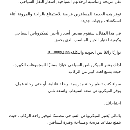
نقل مريحة ومناسبة لرحلاتهم السياحية, أسعار النقل السياحى .
توفر هذه الخدمة للمسافرين فرصة للاستمتاع بالراحة والمرونة أثناء
استكشاف وجهات جديدة.
في هذا المقال، سنقوم بفحص أسعار تأجير الميكروباص السياحي
وكيفية اختيار الخيار المناسب الذي يحقق
توازنًا رائعًا بين الجودة والتكلفة01100092199.
لذلك يعتبر الميكروباص السياحي خيارًا ممتازًا للمجموعات الكبيرة،
حيث يتسع لعدد كبير من الركاب.
سواء كنت تنظم رحلة مدرسية، رحلة عائلية، أو حتى رحلة عمل،
يوفر الميكروباص سعة استيعاب واسعة تلبي
احتياجاتك.
بالتالى يُعتبر الميكروباص السياحي مصممًا لتوفير راحة الركاب، حيث
يتمتع بمقاعد مريحة ومساحة وفيرة للساقين.