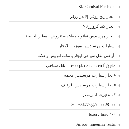
Kia Carnival For Rent
ايجار رنج روڤر |لاندر روڤر
ايجار لاند كروزر|V8
ايجار مرسيدس فيانو 7 مقاعد – عروض المطار الخاصة
سيارات مرسيدس ليموزين للايجار
،أرخص نقل سياحي ايجار باصات اتوبيس رحلات
.Les déplacements en Égypte | نقل سياحي
#ايجار سيارات مرسيدس فخمه
#ايجار سيارات مرسيدس للزفاف
#منتدي_شباب_مصر
+++28++++/@30.0656773
4×4 luxury limo
Airport limousine rental