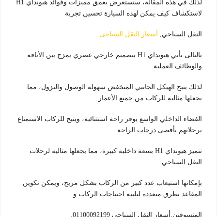
لذلك في هذه المقالة، سنستعرض بعمق مميزات وفوائد هيونداي H1
لاستكشاف كيف يمكن لهذه السيارة تحسين تجربة
النقل السياحي,
أسعار النقل السياحى
.
بالتالى تأتي هيونداي H1 بتصميم خارجي عصري يمزج بين الأناقة
والوظائف العملية.
لذلك يتيح الهيكل الجانبي المنخفض سهولة الوصول والنزول، مما
يجعلها مثالية للركاب من جميع الأعمار.
الفضاء الداخلي الواسع يوفر راحة استثنائية، ويتيح للركاب الاستمتاع
برحلاتهم بأقصى درجات الراحة.
تتميز هيونداي H1 بسعة داخلية كبيرة، مما يجعلها مثالية لرحلات
النقل السياحي.
بإمكانها استيعاب عدد كبير من الركاب بشكل مريح، ويمكن تكوين
المقاعد بطرق متعددة لتلبية احتياجات الركاب و
المتسوقين,أسعار النقل السياحى 01100092199.