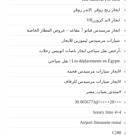
ايجار رنج روڤر |لاندر روڤر
ايجار لاند كروزر|V8
ايجار مرسيدس فيانو 7 مقاعد – عروض المطار الخاصة
سيارات مرسيدس ليموزين للايجار
،أرخص نقل سياحي ايجار باصات اتوبيس رحلات
.Les déplacements en Égypte | نقل سياحي
#ايجار سيارات مرسيدس فخمه
#ايجار سيارات مرسيدس للزفاف
#منتدي_شباب_مصر
+++28++++/@30.0656773
4×4 luxury limo
Airport limousine rental
C180