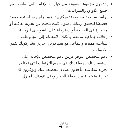
يقدمون مجموعة متنوعة من خيارات الإقامة التي تتناسب مع
جميع الأذواق والميزانيات.
برامج سياحية مخصصة: يمكنهم تنظيم برامج سياحية مصممة
خصيصًا لتحقيق رغباتك، سواء كنت تبحث عن تجربة ثقافية أو
مغامرة في الطبيعة أو استرخاء على الشواطئ الرملية.
رحلات جماعية ممتعة: يمكنك الانضمام إلى مجموعات
سياحية مميزة والتفاعل مع مسافرين آخرين يشاركونك نفس
الاهتمامات.
دعم متخصص: يتوفر فريق دعم متخصص للإجابة على
استفساراتك ومساعدتك في جميع الترتيبات التي تحتاجها.
تجربة متكاملة: يأخذون عبء التخطيط عنك ويوفرون لك
تجربة متكاملة من لحظة الحجز وحتى عودتك للمنزل.