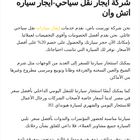
شركة ايجار نقل سياحي-ايجار سياره
اتش وان
نحن شركة تورست باص، نقدم خدمات
إيجار سيارات
نقل سياحي
عائلي. نحن نقدم أفضل الخصومات وأقوى التخفيضات لعملائنا.
بإمكانك الآن حجز سيارتك والحصول على خصم 20% على أفضل
الأسعار. نوفر لك السيارة التي تناسب احتياجاتك.
يمكنك استئجار سيارتنا للسفر إلى العديد من الوجهات مثل شرم
الشيخ والعين السخنة والغردقة وطابا ونويبع ومرسى مطروح وغيرها
من الأماكن.
كما يمكنك أيضًا استئجار سيارتنا للتنقل اليومي الداخلي بأفضل سعر
في مصر. لدينا أسعار خاصة لأصحاب الشركات ورجال الأعمال
للاستئجار اليومي والشهري لسيارة هيونداي H1.
سيارتنا مناسبة لحضور المؤتمرات والندوات بأفضل سعر. تلبي
السيارة جميع مشاوير العملاء، فلا داعي للقلق بشأن رحلاتك.
نحن نوفر سائقين ذوي خبرة ومهارة عالية. يتمتعون بمعرفة تامة