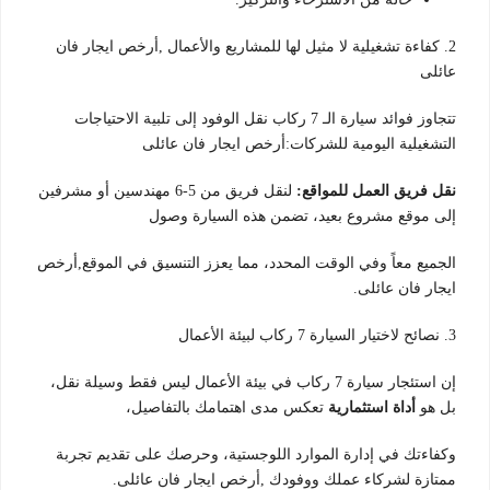
2. كفاءة تشغيلية لا مثيل لها للمشاريع والأعمال ,أرخص ايجار فان
عائلى
تتجاوز فوائد سيارة الـ 7 ركاب نقل الوفود إلى تلبية الاحتياجات
التشغيلية اليومية للشركات:أرخص ايجار فان عائلى
نقل فريق العمل للمواقع:
لنقل فريق من 5-6 مهندسين أو مشرفين
إلى موقع مشروع بعيد، تضمن هذه السيارة وصول
الجميع معاً وفي الوقت المحدد، مما يعزز التنسيق في الموقع,أرخص
ايجار فان عائلى.
3. نصائح لاختيار السيارة 7 ركاب لبيئة الأعمال
إن استئجار سيارة 7 ركاب في بيئة الأعمال ليس فقط وسيلة نقل،
بل هو
أداة استثمارية
تعكس مدى اهتمامك بالتفاصيل،
وكفاءتك في إدارة الموارد اللوجستية، وحرصك على تقديم تجربة
ممتازة لشركاء عملك ووفودك ,أرخص ايجار فان عائلى.