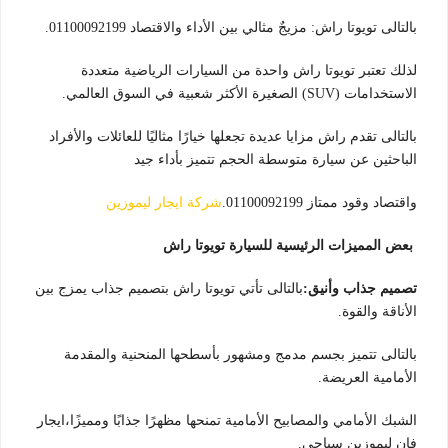
بالتالى تويوتا راش: مزيجٌ مثالي بين الأداء والاقتصاد 01100092199.
لذلك تعتبر تويوتا راش واحدة من السيارات الرياضية متعددة
الاستخدامات (SUV) الصغيرة الأكثر شعبية في السوق العالمي.
بالتالى تقدم راش مزايا عديدة تجعلها خيارًا مثاليًا للعائلات والأفراد
الباحثين عن سيارة متوسطة الحجم تتميز بأداء جيد
واقتصاد وقود ممتاز 01100092199.
شركة ايجار ليموزين
بعض المميزات الرئيسية للسيارة تويوتا راش
تصميم جذاب وأنيق:
بالتالى تأتي تويوتا راش بتصميم جذاب يمزج بين
الأناقة والقوة.
بالتالى تتميز بجسم مدمج ومشهور بأسطحها المنحنية والمقدمة
الأمامية العريضة.
الشبك الأمامي والمصابيح الأمامية تمنحها مظهرًا جذابًا ومميزًا،ايجار
فان ليموزين سياحى.