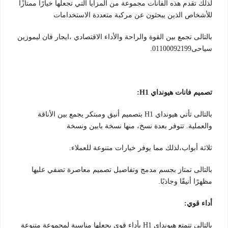
لذلك تقدم هذه الفانات مجموعة من المزايا التي تجعلها خيارًا ممتازًا
للأشخاص الذين يبحثون عن مركبة متعددة الاستخدامات
بالتالى تجمع بين القوة والراحة والأداء الاقتصادي ،ايجار فان ليموزين
سياحى01100092199.
تصميم فانات هيونداي H1:
بالتالى تأتي هيونداي H1 بتصميم أنيق ومبتكر يجمع بين الأناقة
والعملية. تتوفر بعدة نسخ، منها نسخة بابين ونسخة
ثلاثة أبواب،لذلك مما يوفر خيارات متنوعة للعملاء.
بالتالى تمتاز بجسم مدمج وتفاصيل تصميم معاصرة تضفي عليها
مظهرًا أنيقًا وجاذبًا.
أداء قوي:
بالتالى تتمتع هيونداي H1 بأداء قوي يجعلها مناسبة لمجموعة متنوعة