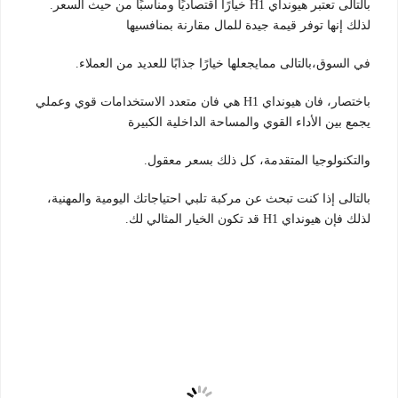
بالتالى تعتبر هيونداي H1 خيارًا اقتصاديًا ومناسبًا من حيث السعر.
لذلك إنها توفر قيمة جيدة للمال مقارنة بمنافسيها
في السوق،بالتالى ممايجعلها خيارًا جذابًا للعديد من العملاء.
باختصار، فان هيونداي H1 هي فان متعدد الاستخدامات قوي وعملي
يجمع بين الأداء القوي والمساحة الداخلية الكبيرة
والتكنولوجيا المتقدمة، كل ذلك بسعر معقول.
بالتالى إذا كنت تبحث عن مركبة تلبي احتياجاتك اليومية والمهنية،
لذلك فإن هيونداي H1 قد تكون الخيار المثالي لك.