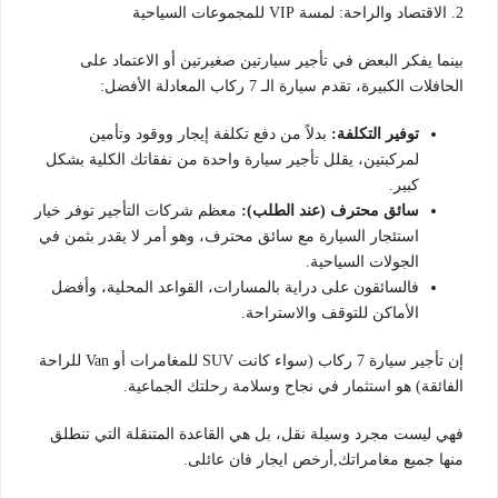
2. الاقتصاد والراحة: لمسة VIP للمجموعات السياحية
بينما يفكر البعض في تأجير سيارتين صغيرتين أو الاعتماد على
الحافلات الكبيرة، تقدم سيارة الـ 7 ركاب المعادلة الأفضل:
توفير التكلفة:
بدلاً من دفع تكلفة إيجار ووقود وتأمين
لمركبتين، يقلل تأجير سيارة واحدة من نفقاتك الكلية بشكل
كبير.
سائق محترف (عند الطلب):
معظم شركات التأجير توفر خيار
استئجار السيارة مع سائق محترف، وهو أمر لا يقدر بثمن في
الجولات السياحية.
فالسائقون على دراية بالمسارات، القواعد المحلية، وأفضل
الأماكن للتوقف والاستراحة.
إن تأجير سيارة 7 ركاب (سواء كانت SUV للمغامرات أو Van للراحة
الفائقة) هو استثمار في نجاح وسلامة رحلتك الجماعية.
فهي ليست مجرد وسيلة نقل، بل هي القاعدة المتنقلة التي تنطلق
منها جميع مغامراتك,أرخص ايجار فان عائلى.