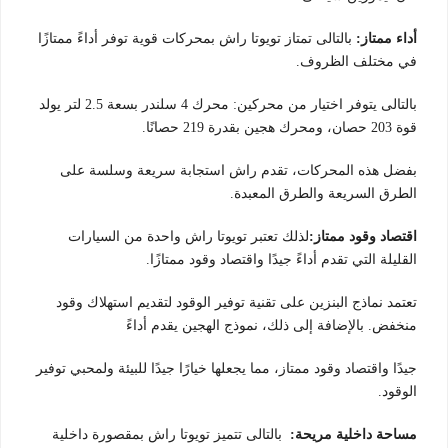
أداء ممتاز:
بالتالى تمتاز تويوتا راش بمحركات قوية توفر أداءً ممتازًا
في مختلف الظروف.
بالتالى يتوفر اختيار من محركين: محرك 4 سلندر بسعة 2.5 لتر يولد
قوة 203 حصان، ومحرك هجين بقدرة 219 حصانًا.
بفضل هذه المحركات، تقدم راش استجابة سريعة وسلسة على
الطرق السريعة والطرق المعبدة.
اقتصاد وقود ممتاز:
لذلك تعتبر تويوتا راش واحدة من السيارات
القليلة التي تقدم أداءً جيدًا واقتصاد وقود ممتازًا.
تعتمد نماذج البنزين على تقنية توفير الوقود لتقديم استهلاك وقود
منخفض. بالإضافة إلى ذلك، نموذج الهجين يقدم أداءً
جيدًا واقتصاد وقود ممتاز، مما يجعلها خيارًا جيدًا للبيئة ولمحبي توفير
الوقود.
مساحة داخلية مريحة:
بالتالى تتميز تويوتا راش بمقصورة داخلية