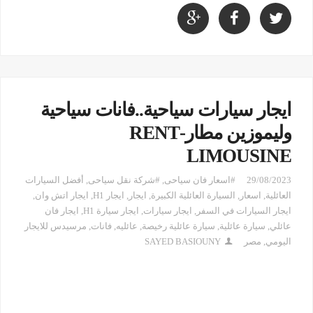
ايجار سيارات سياحية..فانات سياحية
وليموزين مطار-RENT
LIMOUSINE
29/08/2023
#اسعار فان سياحى
,
#شركة نقل سياحى
,
أفضل السيارات
العائلية
,
اسعار
,
السيارة العائلية الكبيرة
,
ايجار
,
ايجار H1
,
ايجار اتش وان
,
ايجار السيارات في السفر
,
ايجار سيارات
,
ايجار سيارة H1
,
ايجار فان
عائلي
,
سيارة عائلية
,
سيارة عائلية رخيصة
,
عائليه
,
فانات
,
مرسيدس للايجار
اليومي
,
مصر
SAYED BASIOUNY