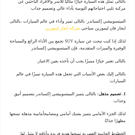
بالتالى تمثل هذه السيارة خيارًا مثاليًا للأسر والأفراد الباحثين عن
مركبة تلبي احتياجاتهم اليومية بأداء عالي وتصميم جذاب.
الميتسوبيشي إكسباندر: بالتالى تميز وأداء في عالم السيارات ،بالتالى
ايجار فان ليموزين سياحى.
شركة ايجار ليموزين
لذلك إذا كنت تبحث عن سيارة SUV تجمع بين الأداء الرائع والمساحة
الوفيرة والميزات المتقدمة، فإن الميتسوبيشي إكسباندر
بالتالى تعتبر خيارًا مميزًا يجب أن تأخذه بعين الاعتبار.
بالتالى إليك بعض الأسباب التي تجعل هذه السيارة تميزًا في عالم
السيارات:
1. تصميم مذهل:
بالتالى يتميز الميتسوبيشي إكسباندر بتصميم أنيق
وجذاب.
لذلك الجزء الأمامي يتميز بشبك أمامي ومصابيحأمامية مذهلة تمنحها
مظهرًا جذابًا.
الخطوط الجانبية العصرية تمنحها هوية فريدة وأناقة لا مثيل لها.