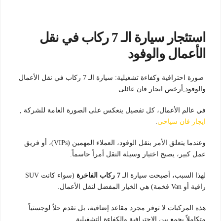
استئجار سيارة الـ 7 ركاب في نقل
الأعمال والوفود
صورة احترافية وكفاءة تشغيلية: سيارة الـ 7 ركاب في نقل الأعمال
والوفود,أرخص ايجار فان عائلى
في عالم الأعمال، كل تفصيل ينعكس على الصورة العامة للشركة ,
ايجار فان سياحى
.
وعندما يتعلق الأمر بنقل الوفود، العملاء المهمين (VIPs)، أو فريق
عمل كبير، يصبح اختيار وسيلة النقل أمراً حاسماً.
لهذا السبب، أصبحت سيارة الـ
7 ركاب الفاخرة
(سواء كانت SUV
راقية أو Van فخمة) هي الخيار المفضل لنقل الأعمال.
هذه المركبات لا توفر مجرد مقاعد إضافية، بل تقدم حلاً لوجستياً
متكاملاً يجمع بين الاحترافية والكفاءة التشغيلية.