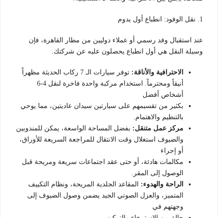
1. نقل الوفود: انطباع أول يدوم
عند استقبال وفد رسمي أو عملاء دوليين من مطار القاهرة، فإن
وسيلة النقل هي أول انطباع يحصلون عليه عن شركتك.
الاحترافية والأناقة:
توفر سيارات الـ 7 ركاب الحديثة مظهراً
أنيقاً ومحترماً. استخدام مركبة واحدة فاخرة لنقل 4-6
أشخاص أفضل
بكثير من تقسيمهم على سيارتين سيدان عاديتين، مما يوحي
بالتنظيم والاهتمام.
مركز عمل متنقل:
بفضل المساحة الواسعة، يمكن للمندوبين
والضيوف استغلال وقت الانتقال للمراجعة السريعة للأوراق،
أو إجراء
مكالمات هادئة، أو حتى عقد اجتماعات سريعة ومريحة قبل
الوصول إلى المقر.
الراحة والهدوء:
المقاعد الجلدية المريحة، ونظام التكييف
المتميز، والعزل الصوتي الجيد يضمن وصول الضيوف إلى
وجهتهم في
حالة من الاسترخاء والتركيز.