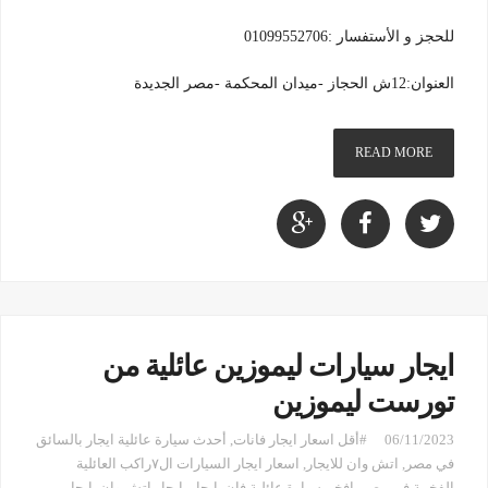
للحجز و الأستفسار :01099552706
العنوان:12ش الحجاز -ميدان المحكمة -مصر الجديدة
READ MORE
ايجار سيارات ليموزين عائلية من
تورست ليموزين
06/11/2023
#أقل اسعار ايجار فانات
,
أحدث سيارة عائلية ايجار بالسائق
في مصر
,
اتش وان للايجار
,
اسعار ايجار السيارات ال٧راكب العائلية
الفخمة في مصر
,
افخم سيارة عائلية فان
,
ايجار
,
ايجار اتش وان
,
ايجار