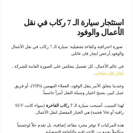
استئجار سيارة الـ 7 ركاب في نقل
الأعمال والوفود
صورة احترافية وكفاءة تشغيلية: سيارة الـ 7 ركاب في نقل الأعمال
والوفود,أرخص ايجار فان عائلى
في عالم الأعمال، كل تفصيل ينعكس على الصورة العامة للشركة ,
ايجار فان سياحى
.
وعندما يتعلق الأمر بنقل الوفود، العملاء المهمين (VIPs)، أو فريق
عمل كبير، يصبح اختيار وسيلة النقل أمراً حاسماً.
لهذا السبب، أصبحت سيارة الـ
7 ركاب الفاخرة
(سواء كانت SUV
راقية أو Van فخمة) هي الخيار المفضل لنقل الأعمال.
هذه المركبات لا توفر مجرد مقاعد إضافية، بل تقدم حلاً لوجستياً
متكاملاً يجمع بين الاحترافية والكفاءة التشغيلية.