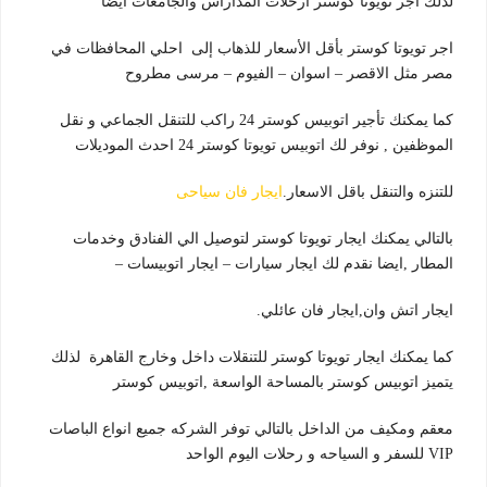
لذلك اجر تويوتا كوستر ارحلات المداراس والجامعات ايضا
اجر تويوتا كوستر بأقل الأسعار للذهاب إلى احلي المحافظات في
مصر مثل الاقصر – اسوان – الفيوم – مرسى مطروح
كما يمكنك تأجير اتوبيس كوستر 24 راكب للتنقل الجماعي و نقل
الموظفين , نوفر لك اتوبيس تويوتا كوستر 24 احدث الموديلات
للتنزه والتنقل باقل الاسعار.
ايجار فان سياحى
بالتالي يمكنك ايجار تويوتا كوستر لتوصيل الي الفنادق وخدمات
المطار ,ايضا نقدم لك ايجار سيارات – ايجار اتوبيسات –
ايجار اتش وان,ايجار فان عائلي.
كما يمكنك ايجار تويوتا كوستر للتنقلات داخل وخارج القاهرة لذلك
يتميز اتوبيس كوستر بالمساحة الواسعة ,اتوبيس كوستر
معقم ومكيف من الداخل بالتالي توفر الشركه جميع انواع الباصات
VIP للسفر و السياحه و رحلات اليوم الواحد