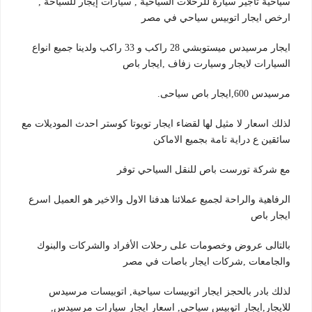
سياحية تاجير سيارة للرحلات السياحية , سيارات إيجار للسياحة ,
ارخص ايجار اتوبيس سياحي في مصر
ايجار مرسيدس ميستوبشي 28 راكب و 33 راكب ولدينا جميع انواع
السيارات لايجار وسيارت زفاف ,ايجار باص
مرسيدس 600,ايجار باص سياحى.
لذلك اسعار لا مثيل لها لقضاء ايجار تويوتا كوستر احدث الموديلات مع
سائقين ع دراية تامة بجميع الاماكن
مع شركة تورست باص للنقل السياحي توفر
الرفاهية والراحة لجميع عملائنا هدفنا الاول والاخير هو العميل اسرع
ايجار باص
بالتالى عروض وخصومات على رحلات الأفراد والشركات والبنوك
والجامعات ,شركات ايجار باصات في مصر
لذلك بادر بالحجز ايجار اتوبيسات سياحية, اتوبيسات مرسيدس
للايجار,ايجار اتوبيس سياحى, اسعار ايجار سيارات مرسيدس,