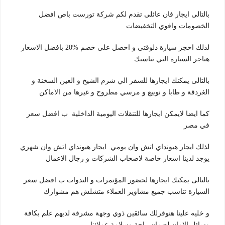
بالتالى ايجار فان عائلى تقدم لكم شركة تورست باص افضل
الخصومات واقوي التخفيضات
لذلك احجز سيارة دلوقتي و احصل علي خصم %20 بافضل الاسعار
هتاجر السيارة التي تناسبك
بالتالى يمكنك ايجارها للسفر الي شرم الشيخ و العين السخنة و
الغردقة و طابا و نويبع و مرسي مطروح و غيرها من الاماكن
كما ايضا لايمكن ايجارها للتنقلات اليومية الداخلية ب افضل سعر
في مصر
لذلك ايجار هيونداي اتش وان يومي ايجار هيونداي اتش وان شهري
يوجد لدينا اسعار خاصة لاصحاب الشركات و رجال الاعمال
بالتالى يمكنك ايجارها لحضور المؤتمرات و الندوات ب افضل سعر
السيارة تناسب جميع مشاوير العملاء متشلش هم مشوارك
و خليه علينا هنوفرلك سائقين ذوي وجهة مشرفة لديهم علم بكافة
وسائل الامان لضمان راحة وسلامة عملائنا