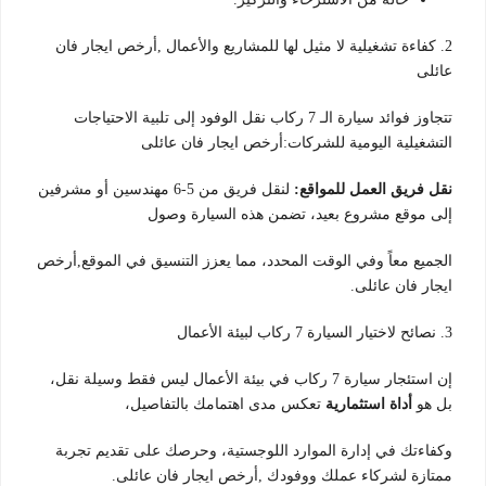
2. كفاءة تشغيلية لا مثيل لها للمشاريع والأعمال ,أرخص ايجار فان
عائلى
تتجاوز فوائد سيارة الـ 7 ركاب نقل الوفود إلى تلبية الاحتياجات
التشغيلية اليومية للشركات:أرخص ايجار فان عائلى
نقل فريق العمل للمواقع:
لنقل فريق من 5-6 مهندسين أو مشرفين
إلى موقع مشروع بعيد، تضمن هذه السيارة وصول
الجميع معاً وفي الوقت المحدد، مما يعزز التنسيق في الموقع,أرخص
ايجار فان عائلى.
3. نصائح لاختيار السيارة 7 ركاب لبيئة الأعمال
إن استئجار سيارة 7 ركاب في بيئة الأعمال ليس فقط وسيلة نقل،
بل هو
أداة استثمارية
تعكس مدى اهتمامك بالتفاصيل،
وكفاءتك في إدارة الموارد اللوجستية، وحرصك على تقديم تجربة
ممتازة لشركاء عملك ووفودك ,أرخص ايجار فان عائلى.