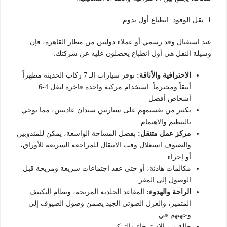
1. نقل الوفود: انطباع أول يدوم
عند استقبال وفد رسمي أو عملاء دوليين من مطار القاهرة، فإن
وسيلة النقل هي أول انطباع يحصلون عليه عن شركتك.
الاحترافية والأناقة:
توفر سيارات الـ 7 ركاب الحديثة مظهراً
أنيقاً ومحترماً. استخدام مركبة واحدة فاخرة لنقل 4-6
أشخاص أفضل
بكثير من تقسيمهم على سيارتين سيدان عاديتين، مما يوحي
بالتنظيم والاهتمام.
مركز عمل متنقل:
بفضل المساحة الواسعة، يمكن للمندوبين
والضيوف استغلال وقت الانتقال للمراجعة السريعة للأوراق،
أو إجراء
مكالمات هادئة، أو حتى عقد اجتماعات سريعة ومريحة قبل
الوصول إلى المقر.
الراحة والهدوء:
المقاعد الجلدية المريحة، ونظام التكييف
المتميز، والعزل الصوتي الجيد يضمن وصول الضيوف إلى
وجهتهم في
حالة من الاسترخاء والتركيز.