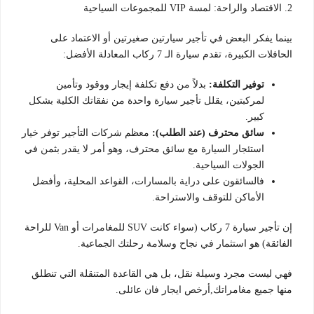
2. الاقتصاد والراحة: لمسة VIP للمجموعات السياحية
بينما يفكر البعض في تأجير سيارتين صغيرتين أو الاعتماد على
الحافلات الكبيرة، تقدم سيارة الـ 7 ركاب المعادلة الأفضل:
توفير التكلفة:
بدلاً من دفع تكلفة إيجار ووقود وتأمين
لمركبتين، يقلل تأجير سيارة واحدة من نفقاتك الكلية بشكل
كبير.
سائق محترف (عند الطلب):
معظم شركات التأجير توفر خيار
استئجار السيارة مع سائق محترف، وهو أمر لا يقدر بثمن في
الجولات السياحية.
فالسائقون على دراية بالمسارات، القواعد المحلية، وأفضل
الأماكن للتوقف والاستراحة.
إن تأجير سيارة 7 ركاب (سواء كانت SUV للمغامرات أو Van للراحة
الفائقة) هو استثمار في نجاح وسلامة رحلتك الجماعية.
فهي ليست مجرد وسيلة نقل، بل هي القاعدة المتنقلة التي تنطلق
منها جميع مغامراتك,أرخص ايجار فان عائلى.