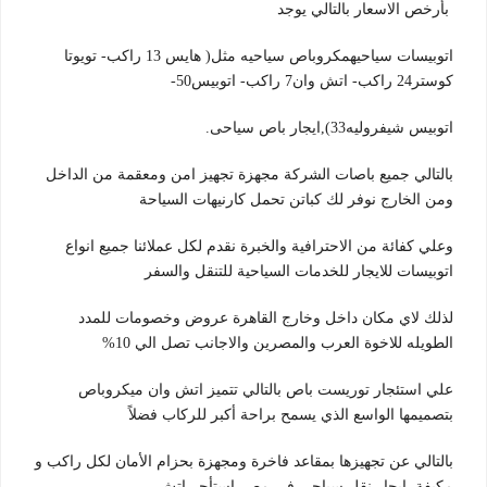
بأرخص الاسعار بالتالي يوجد
اتوبيسات سياحيهمكروباص سياحيه مثل( هايس 13 راكب- تويوتا
كوستر24 راكب- اتش وان7 راكب- اتوبيس50-
اتوبيس شيفروليه33),ايجار باص سياحى.
بالتالي جميع باصات الشركة مجهزة تجهيز امن ومعقمة من الداخل
ومن الخارج نوفر لك كباتن تحمل كارنيهات السياحة
وعلي كفائة من الاحترافية والخبرة نقدم لكل عملائنا جميع انواع
اتوبيسات للايجار للخدمات السياحية للتنقل والسفر
لذلك لاي مكان داخل وخارج القاهرة عروض وخصومات للمدد
الطويله للاخوة العرب والمصرين والاجانب تصل الي 10%
علي استئجار توريست باص بالتالي تتميز اتش وان ميكروباص
بتصميمها الواسع الذي يسمح براحة أكبر للركاب فضلاً
بالتالي عن تجهيزها بمقاعد فاخرة ومجهزة بحزام الأمان لكل راكب و
مكيفة ايجار نقل سياحي في مصر استأجر اتش