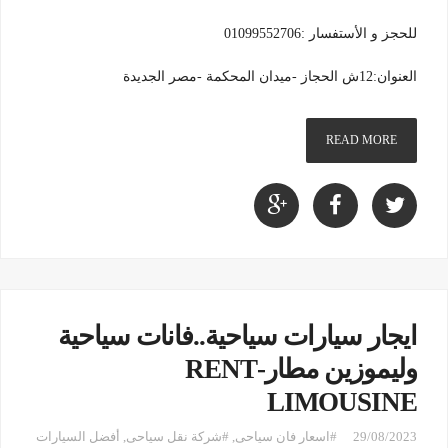
للحجز و الأستفسار :01099552706
العنوان:12ش الحجاز -ميدان المحكمة -مصر الجديدة
READ MORE
ايجار سيارات سياحية..فانات سياحية
وليموزين مطار-RENT
LIMOUSINE
29/08/2023
#اسعار فان سياحى
,
#شركة نقل سياحى
,
أفضل السيارات