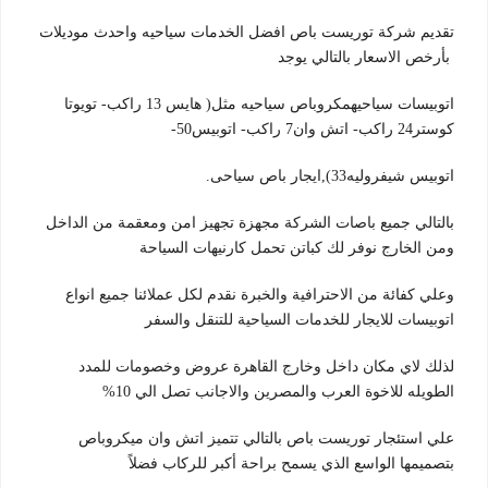
تقديم شركة توريست باص افضل الخدمات سياحيه واحدث موديلات
بأرخص الاسعار بالتالي يوجد
اتوبيسات سياحيهمكروباص سياحيه مثل( هايس 13 راكب- تويوتا
كوستر24 راكب- اتش وان7 راكب- اتوبيس50-
اتوبيس شيفروليه33),ايجار باص سياحى.
بالتالي جميع باصات الشركة مجهزة تجهيز امن ومعقمة من الداخل
ومن الخارج نوفر لك كباتن تحمل كارنيهات السياحة
وعلي كفائة من الاحترافية والخبرة نقدم لكل عملائنا جميع انواع
اتوبيسات للايجار للخدمات السياحية للتنقل والسفر
لذلك لاي مكان داخل وخارج القاهرة عروض وخصومات للمدد
الطويله للاخوة العرب والمصرين والاجانب تصل الي 10%
علي استئجار توريست باص بالتالي تتميز اتش وان ميكروباص
بتصميمها الواسع الذي يسمح براحة أكبر للركاب فضلاً