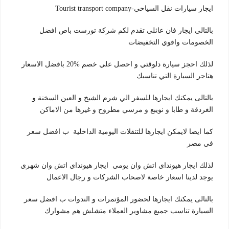
ايجار سيارات نقل السياحي-Tourist transport company
بالتالى ايجار فان عائلى تقدم لكم شركة تورست باص افضل
الخصومات واقوي التخفيضات
لذلك احجز سيارة دلوقتي و احصل علي خصم %20 بافضل الاسعار
هتاجر السيارة التي تناسبك
بالتالى يمكنك ايجارها للسفر الي شرم الشيخ و العين السخنة و
الغردقة و طابا و نويبع و مرسي مطروح و غيرها من الاماكن
كما ايضا لايمكن ايجارها للتنقلات اليومية الداخلية ب افضل سعر
في مصر
لذلك ايجار هيونداي اتش وان يومي ايجار هيونداي اتش وان شهري
يوجد لدينا اسعار خاصة لاصحاب الشركات و رجال الاعمال
بالتالى يمكنك ايجارها لحضور المؤتمرات و الندوات ب افضل سعر
السيارة تناسب جميع مشاوير العملاء متشلش هم مشوارك