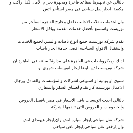
بالتالي عن تجهيزها بمقاعد فاخرة ومجهزة بحزام الأمان لكل راكب و
مكيفة ايجار نقل سياحي في مصر استأجر اتش
وان لخدمات تنقلات الاجانب داخل وخارج القاهرة استأجر من
توريست واستمتع بأفضل خدمات مقدمة وباقل الاسعار
تقدم شركة توريست جميع انواع باصات والميني لجميع الخدمات
واستقبال الافواج السياحيه افضل خدمة ايجار باصات
لذلك وميكروباصات في القاهرة علي مدار24 ساعه في القاهرة ان
شركة توريست لديها ايضا ايجار اتوبيسات شهري او
سنوي او يوميه او اسبوعي لشركات والمؤسسات والفنادق ورجال
الاعمال توريست كار تقدم لعشاق السفر والسفاري
بالتالي احدث اتوبيسات باقل الاسعار في مصر بافضل العروض
والخصومات و العروض التي تقدمها الشركة
شركة نقل سياحي,ايجار سيارة اتش وان,ايجار هيونداي اتش
وان,ارخص نقل سياحي,ايجار باص سياحى.