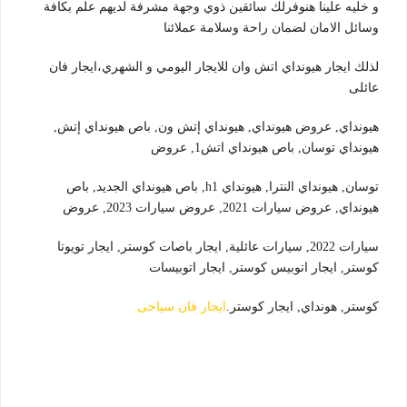
و خليه علينا هنوفرلك سائقين ذوي وجهة مشرفة لديهم علم بكافة
وسائل الامان لضمان راحة وسلامة عملائنا
لذلك ايجار هيونداي اتش وان للايجار اليومي و الشهري،ايجار فان
عائلى
هيونداي, عروض هيونداي, هيونداي إتش ون, باص هيونداي إتش,
هيونداي توسان, باص هيونداي اتش1, عروض
توسان, هيونداي النترا, هيونداي h1, باص هيونداي الجديد, باص
هيونداي, عروض سيارات 2021, عروض سيارات 2023, عروض
سيارات 2022, سيارات عائلية, ايجار باصات كوستر, ايجار تويوتا
كوستر, ايجار اتوبيس كوستر, ايجار اتوبيسات
كوستر, هونداي, ايجار كوستر.
ايجار فان سياحى