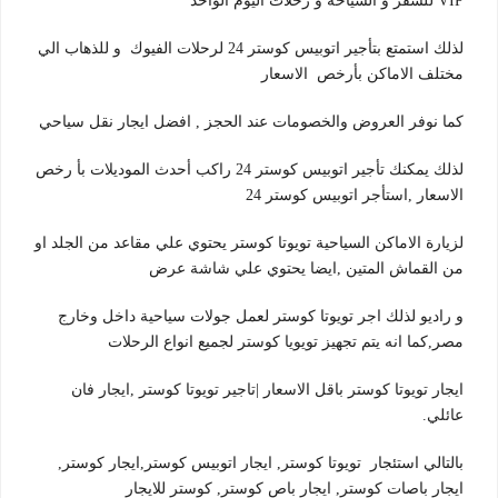
VIP للسفر و السياحه و رحلات اليوم الواحد
لذلك استمتع بتأجير اتوبيس كوستر 24 لرحلات الفيوك و للذهاب الي
مختلف الاماكن بأرخص الاسعار
كما نوفر العروض والخصومات عند الحجز , افضل ايجار نقل سياحي
لذلك يمكنك تأجير اتوبيس كوستر 24 راكب أحدث الموديلات بأ رخص
الاسعار ,استأجر اتوبيس كوستر 24
لزيارة الاماكن السياحية تويوتا كوستر يحتوي علي مقاعد من الجلد او
من القماش المتين ,ايضا يحتوي علي شاشة عرض
و راديو لذلك اجر تويوتا كوستر لعمل جولات سياحية داخل وخارج
مصر,كما انه يتم تجهيز تويويا كوستر لجميع انواع الرحلات
ايجار تويوتا كوستر باقل الاسعار |تاجير تويوتا كوستر ,ايجار فان
عائلي.
بالتالي استئجار تويوتا كوستر, ايجار اتوبيس كوستر,ايجار كوستر,
ايجار باصات كوستر, ايجار باص كوستر, كوستر للايجار