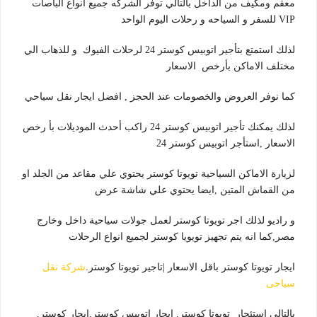
معقم ومكيف من الداخل بالتالي توفر الشركه جميع انواع الباصات
VIP للسفر و السياحه و رحلات اليوم الواحد
لذلك استمتع بتأجير اتوبيس كوستر 24 لرحلات الفيوك و للذهاب الي
مختلف الاماكن بأرخص الاسعار
كما نوفر العروض والخصومات عند الحجز , افضل ايجار نقل سياحي
لذلك يمكنك تأجير اتوبيس كوستر 24 راكب أحدث الموديلات بأ رخص
الاسعار ,استأجر اتوبيس كوستر 24
لزيارة الاماكن السياحية تويوتا كوستر يحتوي علي مقاعد من الجلد او
من القماش المتين ,ايضا يحتوي علي شاشة عرض
و راديو لذلك اجر تويوتا كوستر لعمل جولات سياحية داخل وخارج
مصر,كما انه يتم تجهيز تويويا كوستر لجميع انواع الرحلات
ايجار تويوتا كوستر باقل الاسعار |تاجير تويوتا كوستر.
شركة نقل
سياحى
بالتالي استئجار تويوتا كوستر, ايجار اتوبيس كوستر,ايجار كوستر,