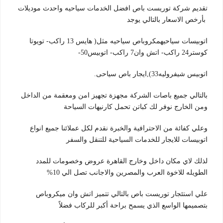
تقديم شركة توريست باص افضل الخدمات سياحيه واحدث موديلات
بأرخص الاسعار بالتالي يوجد
اتوبيسات سياحيهمكروباص سياحيه مثل( هايس 13 راكب- تويوتا
كوستر24 راكب- اتش وان7 راكب- اتوبيس50-
اتوبيس شيفروليه33),ايجار باص سياحى.
بالتالي جميع باصات الشركة مجهزة تجهيز امن ومعقمة من الداخل
ومن الخارج نوفر لك كباتن تحمل كارنيهات السياحة
وعلي كفائة من الاحترافية والخبرة نقدم لكل عملائنا جميع انواع
اتوبيسات للايجار للخدمات السياحية للتنقل والسفر
لذلك لاي مكان داخل وخارج القاهرة عروض وخصومات للمدد
الطويله للاخوة العرب والمصرين والاجانب تصل الي 10%
علي استئجار توريست باص بالتالي تتميز اتش وان ميكروباص
بتصميمها الواسع الذي يسمح براحة أكبر للركاب فضلاً