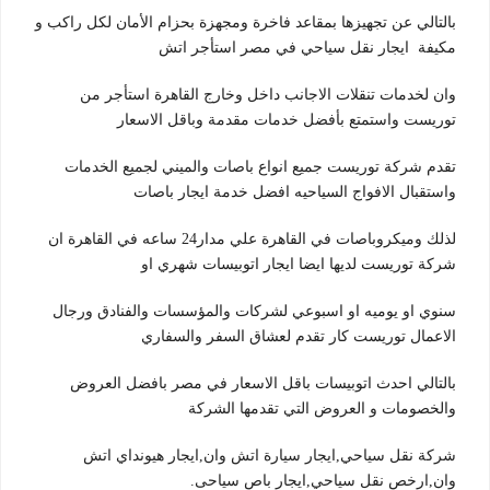
بالتالي عن تجهيزها بمقاعد فاخرة ومجهزة بحزام الأمان لكل راكب و
مكيفة ايجار نقل سياحي في مصر استأجر اتش
وان لخدمات تنقلات الاجانب داخل وخارج القاهرة استأجر من
توريست واستمتع بأفضل خدمات مقدمة وباقل الاسعار
تقدم شركة توريست جميع انواع باصات والميني لجميع الخدمات
واستقبال الافواج السياحيه افضل خدمة ايجار باصات
لذلك وميكروباصات في القاهرة علي مدار24 ساعه في القاهرة ان
شركة توريست لديها ايضا ايجار اتوبيسات شهري او
سنوي او يوميه او اسبوعي لشركات والمؤسسات والفنادق ورجال
الاعمال توريست كار تقدم لعشاق السفر والسفاري
بالتالي احدث اتوبيسات باقل الاسعار في مصر بافضل العروض
والخصومات و العروض التي تقدمها الشركة
شركة نقل سياحي,ايجار سيارة اتش وان,ايجار هيونداي اتش
وان,ارخص نقل سياحي,ايجار باص سياحى.