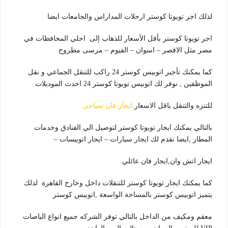
لذلك اجر تويوتا كوستر ارحلات المداراس والجامعات ايضا
اجر تويوتا كوستر بأقل الأسعار للذهاب إلى احلي المحافظات في
مصر مثل الاقصر – اسوان – الفيوم – مرسى مطروح
كما يمكنك تأجير اتوبيس كوستر 24 راكب للتنقل الجماعي و نقل
الموظفين , نوفر لك اتوبيس تويوتا كوستر 24 احدث الموديلات
للتنزه والتنقل باقل الاسعار.
ايجار فان سياحى
بالتالي يمكنك ايجار تويوتا كوستر لتوصيل الي الفنادق وخدمات
المطار ,ايضا نقدم لك ايجار سيارات – ايجار اتوبيسات –
ايجار اتش وان,ايجار فان عائلي.
كما يمكنك ايجار تويوتا كوستر للتنقلات داخل وخارج القاهرة لذلك
يتميز اتوبيس كوستر بالمساحة الواسعة ,اتوبيس كوستر
معقم ومكيف من الداخل بالتالي توفر الشركه جميع انواع الباصات