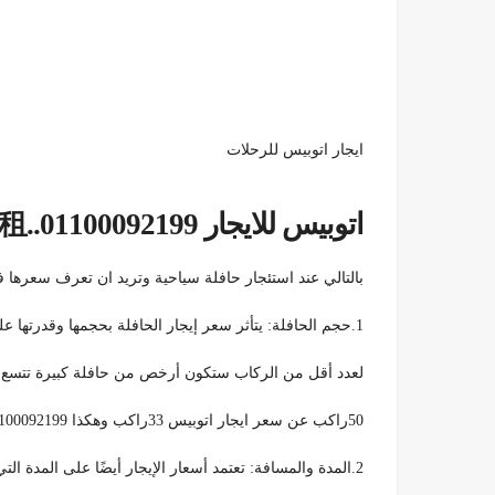
ايجار اتوبيس للرحلات
اتوبيس للايجار 巴士出租..01100092199
بالتالي عند استئجار حافلة سياحية وتريد ان تعرف سعرها 
1.حجم الحافلة: يتأثر سعر إيجار الحافلة بحجمها وقدرتها على استيعاب عدد الركاب. فمثلاً، حافلة سياحية صغيرة تتسع
لعدد أقل من الركاب ستكون أرخص من حافلة كبيرة تتسع ل
50راكب عن سعر ايجار اتوبيس 33راكب وهكذا 01100092199.
2.المدة والمسافة: تعتمد أسعار الإيجار أيضًا على المدة التي ستستأجر فيها الحافلة والمسافة التي ستقطعها. بالتالي