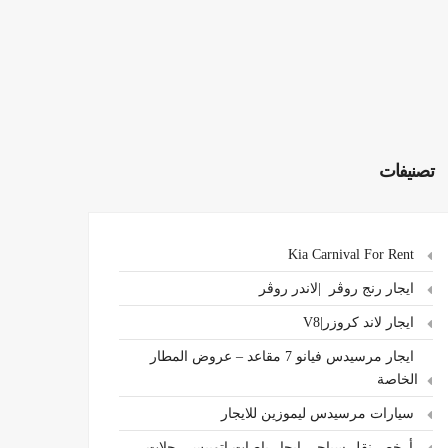
تصنيفات
Kia Carnival For Rent
ايجار رنج روڤر |لاندر روڤر
ايجار لاند كروزر|V8
ايجار مرسيدس فيانو 7 مقاعد – عروض المطار
الخاصة
سيارات مرسيدس ليموزين للايجار
،أرخص نقل سياحي ايجار باصات اتوبيس رحلات