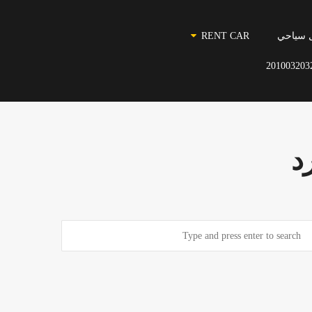
 سياحي
RENT CAR
201003203