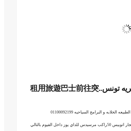
ايجار اتوبيسات سياحيه لرحلات قريه تونس..租用旅遊巴士前往突
خلابه و البرامج السياحيه 01100092199
خل الفيوم بالتالي