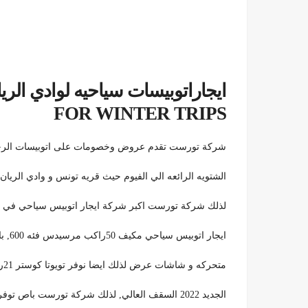
FOR WINTER TRIPS
شركة تورست تقدم عروض وخصومات على اتوبيسات الرحلات 
الشتويه الرائعه الي الفيوم حيث قريه تونس و وادي الريان 
لذلك شركة تورست اكبر شركة ايجار اتوبيس سياحي في مصر
ايجار اتوبيس سياحي مكيف 50راكب مرسيدس فئه 600, بالتالي نوفر اتوبيس 33راكب موديل السنه 2022 بكراسي
متحركه و شاشات عرض لذلك ايضا نوفر تويوتا كوستر 21راكب موديل السنه, بالتالي ايضا نوفر ايجار تويوتا هايس الشكل
الجديد 2022 السقف العالي, لذلك شركة تورست باص توفر جميع انواع و اعداد الاتوبيسات ايا كان عدد الركاب او