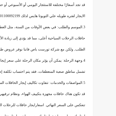
قد تجد أسعارًا مختلفة للاستئجار اليومي أو الأسبوعي أو
الايجار لفتره طويله علي التويوتا هايس لذلك 01100092199.
3.الموسم والطلب: في بعض الأوقات من السنة، مثل العطلات الصيفية أو العطلات المدرسية، يكون الطلب على
حافلات الرحلات السياحية أعلى، مما قد يؤدي إلى زيادة ال
الطلب, ولكن مع شركة تورست باص فاننا نوفر عروض طو
4.وجهة الرحلة: يمكن أن يؤثر مكان الرحلة على سعر إيجار الحافلة. لذلك إذا كانت الرحلة تتطلب مسافات طويلة أو
تشمل مناطق صعبة المنعطفات، فقد يتم احتساب تكلفة إضا
5.المواصفات والخدمات: تتفاوت تكاليف إيجار الحافلات السياحية أيضًا بناءً على المواصفات والخدمات المقدمة. لذلك
قد تكون هناك حافلات مجهزة بتكييف الهواء، ونظام ترفيه
تنعكس على السعر النهائي. اسعارايجار حافلات للرحلات ال