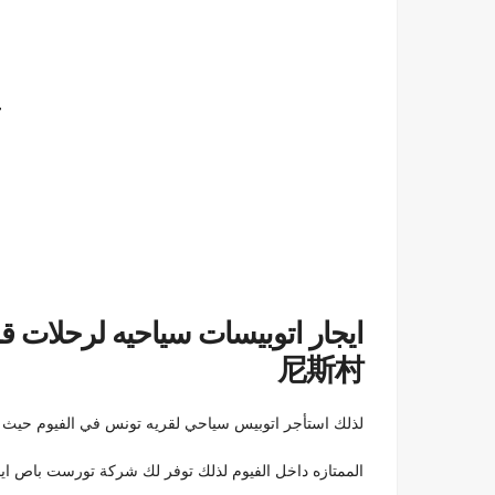
尼斯村
لذلك استأجر اتوبيس سياحي لقريه تونس في الفيوم حيث الطبيعه ال
الممتازه داخل الفيوم لذلك توفر لك شركة تورست باص ايجار اتوبيس 50راكب مرسيدس للداي يوز دا