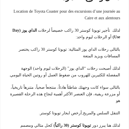
Location de Toyota Coaster pour des excursions d’une journée au
Caire et aux alentours
لذلك تأجير تويوتا كوستر 30 راكب خصيصاً لرحلات
الداي يوز (Day
Use)
أو الرحلات ليوم واحد:
بالتالى رحلات الداي يوز المثالية: تويوتا كوستر 30 راكب يختصر
المسافات ويزيد المتعة
لذلك أصبحت رحلات “الداي يوز” (الرحلات ليوم واحد) الوجهة
المفضلة للكثيرين للهروب من ضغوط العمل أو روتين الحياة اليومي.
بالتالى سواء كانت وجهتك شاطئاً هادئاً، منتجعاً صحياً، متنزهاً تاريخياً،
أو مزرعة ريفية، فإن العنصر الأكثر أهمية لنجاح هذه الرحلة القصيرة
هو
التنقل السلس والمريح,أرخص ايجار تويوتا كوستر.
لذلك هنا يبرز دور
تويوتا كوستر (30 راكباً)
كحل مثالي ومصمم