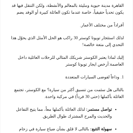
القاهرة مدينة حيوية ومليئة بالمعالم والأنشطة، ولكن التنقل فيها قد
يكون تحدياً حقيقياً، خاصة عندما تكون العائلة كبيرة أو الوفد يضم
أفراداً من مختلف الأعمار.
لذلك استئجار تويوتا كوستر 30 راكب هو الحل الأمثل الذي يحوّل هذا
التحدي إلى متعة خالصة!
إليك لماذا يعتبر الكوستر شريكك المثالي للرحلات العائلية داخل
العاصمة:أرخص ايجار تويوتا كوستر
1. وداعاً لفوضى السيارات المتعددة
بالتالى هل سئمت من تنسيق أكثر من سيارة؟ مع الكوستر، تجتمع
العائلة بأكملها (حتى 30 فرداً) في مركبة واحدة.
تواصل مستمر:
لذلك العائلة بأكملها معاً، مما يتيح التفاعل
والحديث والمرح المشترك طوال الطريق.
سهولة التتبع:
بالتالى لا قلق بشأن ضياع سيارة في زحام