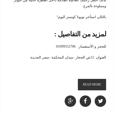
لذلك اجعل رحلتك العائلية القادمة داخل القاهرة خالية من التوتر
ومملوءة بالمرح.
بالتالى استأجر تويوتا كوستر اليوم!
لمزيد من التفاصيل :
للحجز و الأستفسار : 01099552706
العنوان :12ش الحجاز -ميدان المحكمة -مصر الجديدة
READ MORE