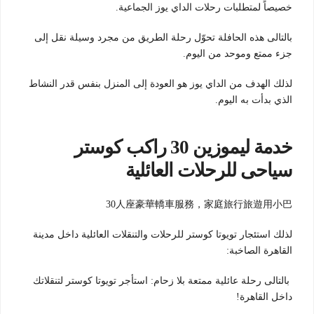
خصيصاً لمتطلبات رحلات الداي يوز الجماعية.
بالتالى هذه الحافلة تحوّل رحلة الطريق من مجرد وسيلة نقل إلى
جزء ممتع وموحد من اليوم.
لذلك الهدف من الداي يوز هو العودة إلى المنزل بنفس قدر النشاط
الذي بدأت به اليوم.
خدمة ليموزين 30 راكب كوستر
سياحى للرحلات العائلية
30人座豪華轎車服務，家庭旅行旅遊用小巴
لذلك استئجار تويوتا كوستر للرحلات والتنقلات العائلية داخل مدينة
القاهرة الصاخبة:
بالتالى رحلة عائلية ممتعة بلا زحام: استأجر تويوتا كوستر لتنقلاتك
داخل القاهرة!