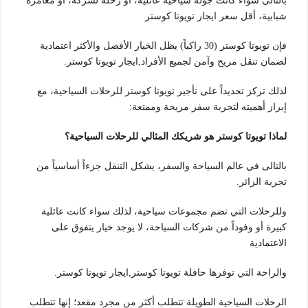
بالتالى سواء كانت جولة سياحية عائلية، أو رحلة لشركة، أو مغامرة
شبابية، أقل سعر ايجار تويوتا كوستر
فإن تويوتا كوستر (30 راكباً) يظل الخيار الأفضل والأكثر اعتمادية
لضمان تنقل مريح وآمن لجميع الأفراد,ايجار تويوتا كوستر.
لذلك تركز تحديداً على تأجير تويوتا كوستر للرحلات السياحية، مع
إبراز أهميته لتجربة سفر مريحة وممتعة:
لماذا تويوتا كوستر هو شريكك المثالي للرحلات السياحية؟
بالتالى في عالم السياحة والسفر، يشكل التنقل جزءاً أساسياً من
تجربة الزائر.
وللرحلات التي تضم مجموعات سياحية، لذلك سواء كانت عائلية
كبيرة أو وفوداً من شركات السياحة، لا يوجد خيار يتفوق على
الاعتمادية
والراحة التي توفرها حافلة تويوتا كوستر,ايجار تويوتا كوستر.
الرحلات السياحية الطويلة تتطلب أكثر من مجرد مقعد؛ إنها تتطلب