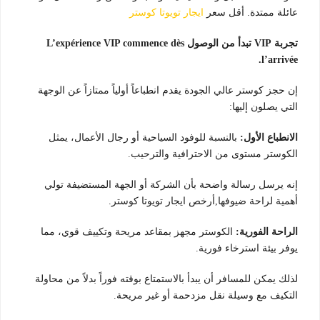
عائلة ممتدة. أقل سعر
ايجار تويوتا كوستر
تجربة VIP تبدأ من الوصول L’expérience VIP commence dès
l’arrivée.
إن حجز كوستر عالي الجودة يقدم انطباعاً أولياً ممتازاً عن الوجهة
التي يصلون إليها:
الانطباع الأول:
بالنسبة للوفود السياحية أو رجال الأعمال، يمثل
الكوستر مستوى من الاحترافية والترحيب.
إنه يرسل رسالة واضحة بأن الشركة أو الجهة المستضيفة تولي
أهمية لراحة ضيوفها,أرخص ايجار تويوتا كوستر.
الراحة الفورية:
الكوستر مجهز بمقاعد مريحة وتكييف قوي، مما
يوفر بيئة استرخاء فورية.
لذلك يمكن للمسافر أن يبدأ بالاستمتاع بوقته فوراً بدلاً من محاولة
التكيف مع وسيلة نقل مزدحمة أو غير مريحة.