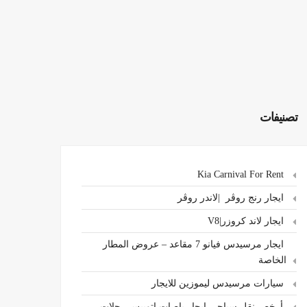
تصنيفات
Kia Carnival For Rent
ايجار رنج روڤر |لاندر روڤر
ايجار لاند كروزر|V8
ايجار مرسيدس فيانو 7 مقاعد – عروض المطار
الخاصة
سيارات مرسيدس ليموزين للايجار
،أرخص نقل سياحي ايجار باصات اتوبيس رحلات