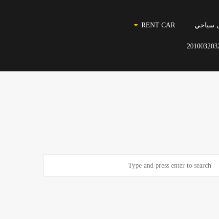
 سياحي
RENT CAR
201003203