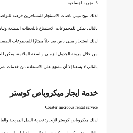
5. تجربة اجتماعية:
لذلك تتيح ميني باصات الاستئجار للمسافرين فرصة للتواص
بالتالى يمكن للمجموعات الاستمتاع باللحظات الممتعة وتبا
لذلك استئجار ميني باص يعد حلاً ممتازًا للمجموعات الصغيرة البا
من خلال مرونة الجدول الزمني والسعة الملائمة، يمكن للم
بالتالى لا يسعنا إلا أن نشجع على الاستفادة من خدمات شر
خدمة ايجار ميكروباص كوستر
Coaster microbus rental service
لذلك ميكروباص كوستر للإيجار: تجربة النقل المريحة والفا
بالتالى يعد ميكروباص كوستر واحدًا من الخيارات الممتازة ل