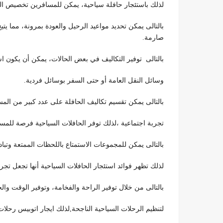
لذلك باستئجار حافلة سياحية، يمكن للمسافرين تخصيص الجد
بالتالى يمكن تحديد مواعيد الرحيل والعودة بمرونة، مما يتي
صارمة.
بالتالى توفير التكاليف في بعض الحالات، يمكن أن يكون اس
وسائل النقل العامة أو حتى السفر بوسائل فردية.
بالتالى يمكن تقسيم تكاليف الحافلة على عدد كبير من المسافر
تجربة اجتماعية ،لذلك توفر الحافلات السياحية فرصة للمس
بالتالى يمكن للمجموعات الاستمتاع باللحظات الممتعة وتب
لذلك تظهر فوائد استئجار الحافلات السياحية أنها تجعل تجر
بالتالى من خلال توفير الراحة والفخامة، وتوفير الوقت والجه
لتنظيم الرحلات السياحية الناجحة,لذلك ايجار اتوبيس رحلات يوتينج. 01100092199 تجهزوا لتجربة 