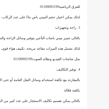
للفرق الرياضية01100092199.
لذلك يمكن اختيار حجم الميني باص بناءً على عدد الركاب، م
3. راحة وتجهيزات:
بالتالى تتميز ميني باصات التأجير بتوفير وسائل الراحة وال
لذلك تشمل هذه الميزات مقاعد مريحة، تكييف هواء قوي، نواف
مثل شاشات الفيديو ونظام الصوت01100092199.
4. توفير التكاليف:
بالمقارنة مع تكلفة استخدام وسائل النقل العامة أو حتى 
تكلفة فعّالة.
بالتالى يمكن تقسيم تكاليف الاستئجار على عدد كبير من الركاب،لذلك 