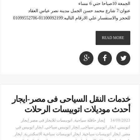
الجمعة 10صباحا حتي 6 مساء
عنوان:7 شارع محمد حسن الجمل مدينة نصر عباس العقاد
للحجز والاستفسار علي الارقام التاليه:01100092199-01099552706
READ MORE
خدمات النقل السياحى فى مصر-ايجار
أحدث موديلات اتوبيسات الرحلات
14/08/2023
إيجار حافلة سياحية
,
اتوبيسات للايجار فى مصر إيجار
اتوبيس
,
ايجار اتوبيس سياحى
,
ايجار اتوبيس سياحي
,
ايجار اتوبيس في
مصر
,
ايجار اتوبيسات سياحية
,
ايجار اتوبيسات سياحية الاسكندرية
,
ايجار