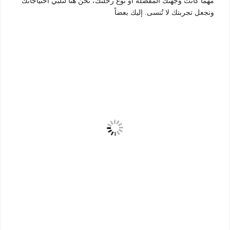
مهما كانت وجهتك المفضلة أو نوع رحلتك، نحن هنا لنلبي احتياجاتك
ونجعل تجربتك لا تُنسى. إليك بعضاً