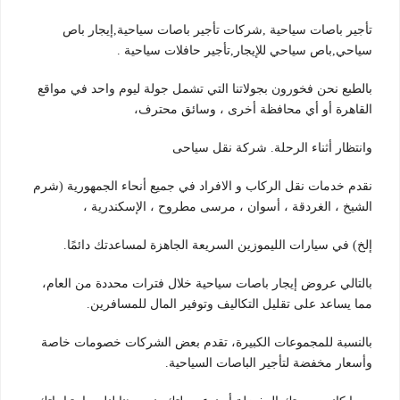
تأجير باصات سياحية ,شركات تأجير باصات سياحية,إيجار باص
سياحي,باص سياحي للإيجار,تأجير حافلات سياحية .
بالطبع نحن فخورون بجولاتنا التي تشمل جولة ليوم واحد في مواقع
القاهرة أو أي محافظة أخرى ، وسائق محترف،
وانتظار أثناء الرحلة. شركة نقل سياحى
نقدم خدمات نقل الركاب و الافراد في جميع أنحاء الجمهورية (شرم
الشيخ ، الغردقة ، أسوان ، مرسى مطروح ، الإسكندرية ،
إلخ) في سيارات الليموزين السريعة الجاهزة لمساعدتك دائمًا.
بالتالي عروض إيجار باصات سياحية خلال فترات محددة من العام،
مما يساعد على تقليل التكاليف وتوفير المال للمسافرين.
بالنسبة للمجموعات الكبيرة، تقدم بعض الشركات خصومات خاصة
وأسعار مخفضة لتأجير الباصات السياحية.