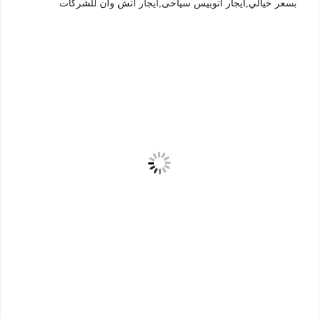
بسعر خيالي,ايجار اتوبيس سياحى,ايجار اتش وان للشركات