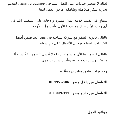
لذلك لا تقتصر خدماتنا على النقل السياحي فحسب، بل نسعى لتقديم
تجربة سفر متكاملة وشاملة. فريق العمل لدينا
متفانٍ في تقديم خدمة عملاء مميزة والإجابة على استفساراتك في
أي وقت. إنَّ رضاك هو هدفنا الأول وأنت همُّنا الأوحد.
بالتالي تجربة السفر مع شركة سياحة في مصر تعد ضمن أفضل
الخيارات للسياح ورجال الأعمال على حدٍ سواء.
بالتالي انضم إلينا الآن واستمتع برحلة لا تُنسى تتضمن نقلًا سياحيًّا
مريحًا، وسيارات فاخرة، وتأجير سيارات مرن،
وحجوزات فنادق وطيران ميسَّرة.
للتواصل من داخل مصر : 01099552706
للتواصل من خارج مصر : 01100092199
مواعيد العمل: