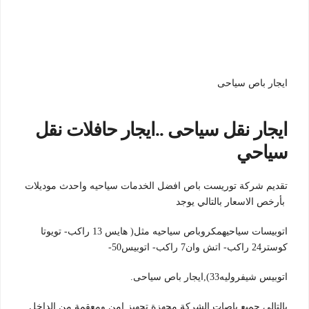
ايجار باص سياحى
ايجار نقل سياحى ..ايجار حافلات نقل
سياحي
تقديم شركة توريست باص افضل الخدمات سياحيه واحدث موديلات
بأرخص الاسعار بالتالي يوجد
اتوبيسات سياحيهمكروباص سياحيه مثل( هايس 13 راكب- تويوتا
كوستر24 راكب- اتش وان7 راكب- اتوبيس50-
اتوبيس شيفروليه33),ايجار باص سياحى.
بالتالي جميع باصات الشركة مجهزة تجهيز امن ومعقمة من الداخل