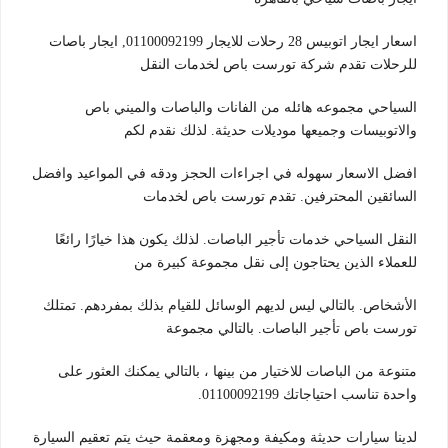
اسعار ايجار اتوبيس 28 رحلات للايجار 01100092199, ايجار باصات
للرحلات تقدم شركة تورست باص لخدمات النقل
السياحي مجموعه هائله من الفانات والباصات والميني باص
والاتوبيسات وجميعها موديلات حديثة. لذلك نقدم لكم
افضل الاسعار سهوله في اجراءات الحجز ودقه في المواعيد وافضل
السائقين المحترفين. تقدم تورست باص لخدمات
النقل السياحي خدمات تأجير الباصات. لذلك يكون هذا خيارًا رائعًا
للعملاء الذين يحتاجون إلى نقل مجموعة كبيرة من
الأشخاص. بالتالي ليس لديهم الوسائل للقيام بذلك بمفردهم. تمتلك
تورست باص تأجير الباصات. بالتالي مجموعة
متنوعة من الباصات للاختيار من بينها ، بالتالي يمكنك العثور على
واحدة تناسب احتياجاتك 01100092199.
لدينا سيارات حديثة ومكيفة ومجهزة ومعقمة حيث يتم تعقيم السيارة