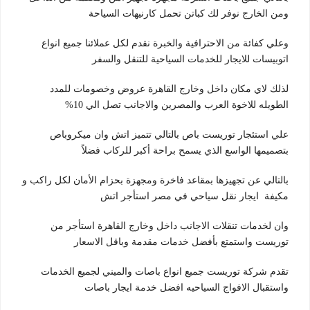
ومن الخارج نوفر لك كباتن تحمل كارنيهات السياحة
وعلي كفائة من الاحترافية والخبرة نقدم لكل عملائنا جميع انواع
اتوبيسات للايجار للخدمات السياحية للتنقل والسفر
لذلك لاي مكان داخل وخارج القاهرة عروض وخصومات للمدد
الطويله للاخوة العرب والمصرين والاجانب تصل الي 10%
علي استئجار توريست باص بالتالي تتميز اتش وان ميكروباص
بتصميمها الواسع الذي يسمح براحة أكبر للركاب فضلاً
بالتالي عن تجهيزها بمقاعد فاخرة ومجهزة بحزام الأمان لكل راكب و
مكيفة ايجار نقل سياحي في مصر استأجر اتش
وان لخدمات تنقلات الاجانب داخل وخارج القاهرة استأجر من
توريست واستمتع بأفضل خدمات مقدمة وباقل الاسعار
تقدم شركة توريست جميع انواع باصات والميني لجميع الخدمات
واستقبال الافواج السياحيه افضل خدمة ايجار باصات