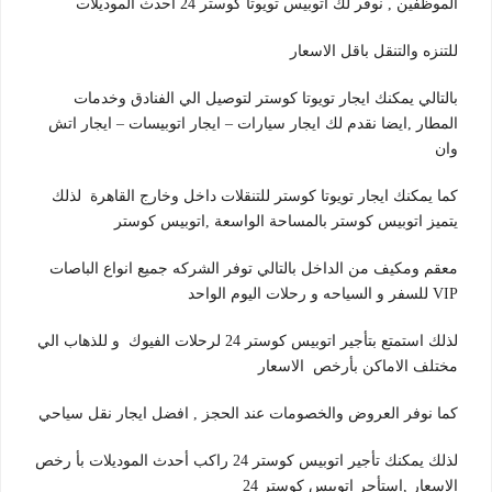
الموظفين , نوفر لك اتوبيس تويوتا كوستر 24 احدث الموديلات
للتنزه والتنقل باقل الاسعار
بالتالي يمكنك ايجار تويوتا كوستر لتوصيل الي الفنادق وخدمات
المطار ,ايضا نقدم لك ايجار سيارات – ايجار اتوبيسات – ايجار اتش
وان
كما يمكنك ايجار تويوتا كوستر للتنقلات داخل وخارج القاهرة لذلك
يتميز اتوبيس كوستر بالمساحة الواسعة ,اتوبيس كوستر
معقم ومكيف من الداخل بالتالي توفر الشركه جميع انواع الباصات
VIP للسفر و السياحه و رحلات اليوم الواحد
لذلك استمتع بتأجير اتوبيس كوستر 24 لرحلات الفيوك و للذهاب الي
مختلف الاماكن بأرخص الاسعار
كما نوفر العروض والخصومات عند الحجز , افضل ايجار نقل سياحي
لذلك يمكنك تأجير اتوبيس كوستر 24 راكب أحدث الموديلات بأ رخص
الاسعار ,استأجر اتوبيس كوستر 24