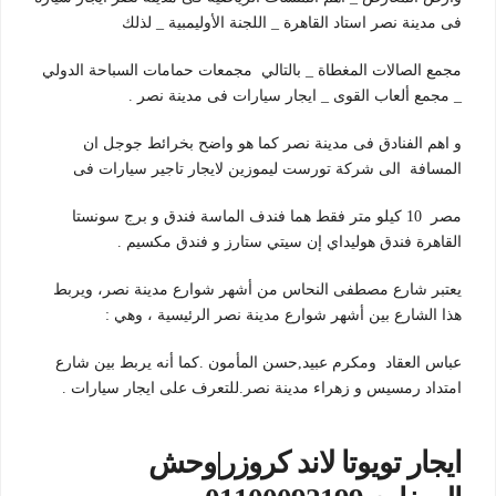
فى مدينة نصر استاد القاهرة _ اللجنة الأوليمبية _ لذلك
مجمع الصالات المغطاة _ بالتالي مجمعات حمامات السباحة الدولي
_ مجمع ألعاب القوى _ ايجار سيارات فى مدينة نصر .
و اهم الفنادق فى مدينة نصر كما هو واضح بخرائط جوجل ان
المسافة الى شركة تورست ليموزين لايجار تاجير سيارات فى
مصر 10 كيلو متر فقط هما فندف الماسة فندق و برج سونستا
القاهرة فندق هوليداي إن سيتي ستارز و فندق مكسيم .
يعتبر شارع مصطفى النحاس من أشهر شوارع مدينة نصر، ويربط
هذا الشارع بين أشهر شوارع مدينة نصر الرئيسية ، وهي :
عباس العقاد ومكرم عبيد,حسن المأمون .كما أنه يربط بين شارع
امتداد رمسيس و زهراء مدينة نصر.للتعرف على ايجار سيارات .
ايجار تويوتا لاند كروزر|وحش