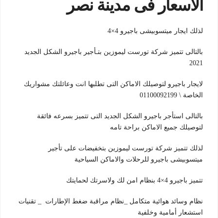
الاسعار فى مدينة نصر
لذلك ايجار ميتسوبيشى باجيرو 4×4
بالتالى تتميز شركة تورست ليموزين بتـأجير باجيرو الشكل الجديد
2021
لايجار باجيرو لتوصيلك الاماكن التى تطلبها انت وعائلتك مشواريك
الخاصة \ 01100092199
بالتالى استأجر باجيرو الشكل الجديد التى تتميز بسرعه فائقة
لتوصيلك جميع الاماكن براحة تامه
لذلك تتميز شركة تورست ليموزين بتخفيضات على تأجير
ميتسوبيشى باجيرو للرحلات والاماكن السياحية
تتميز باجيرو 4×4 بنظام امن لك ولاسرتك لحمايتك
نظام وسائد هوائية متكامل _نظام مراقبة ضغط الإطارات _ تقنيات
استشعار أمامية وخلفية