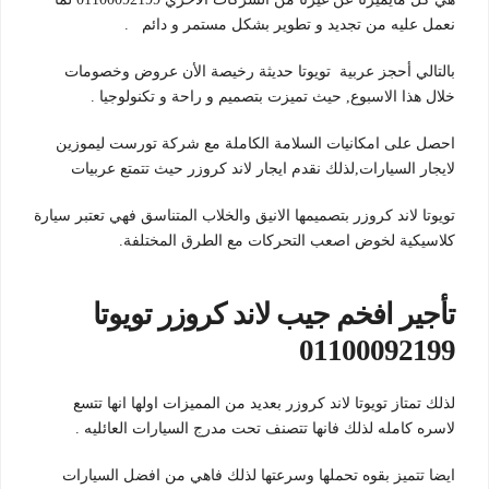
نعمل عليه من تجديد و تطوير بشكل مستمر و دائم .
بالتالي أحجز عربية تويوتا حديثة رخيصة الأن عروض وخصومات
خلال هذا الاسبوع, حيث تميزت بتصميم و راحة و تكنولوجيا .
احصل على امكانيات السلامة الكاملة مع شركة تورست ليموزين
لايجار السيارات,لذلك نقدم ايجار لاند كروزر حيث تتمتع عربيات
تويوتا لاند كروزر بتصميمها الانيق والخلاب المتناسق فهي تعتبر سيارة
كلاسيكية لخوض اصعب التحركات مع الطرق المختلفة.
تأجير افخم جيب لاند كروزر تويوتا
01100092199
لذلك تمتاز تويوتا لاند كروزر بعديد من المميزات اولها انها تتسع
لاسره كامله لذلك فانها تتصنف تحت مدرج السيارات العائليه .
ايضا تتميز بقوه تحملها وسرعتها لذلك فاهي من افضل السيارات