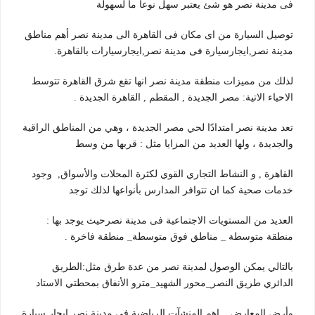
فى مدينة نصر هو شئ يعتبر سهل نوعا ما لسهولة
توصيل السيارة من اى مكان فى القاهرة الى مدينة نصر أهم مناطق
مدينة نصر,ايجارسيارة فى مدينة نصر,ايجارسيارات بالقاهرة.
لذلك من مميزات منطقة مدينة نصر انها تقع شرق القاهرة تتوسط
الاحياء الاتية: مصر الجديدة , المقطم , القاهرة الجديدة .
تعد مدينة نصر امتدادًا لحي مصر الجديدة ، وهي من المناطق الراقية
والجديدة ، ولها العديد من المزايا مثل : قربها من وسط
القاهرة , و النشاط التجاري القوي لكثرة المحلات والأسواق, وجود
خدمات صحية كما ان تتوافر المدارس بأنواعها لذلك توجد
العديد من المستويات الاجتماعية فى مدينة نصرحيث يوجد بها :
منطقة متوسطة _ مناطق فوق متوسطة_ منطقة فاخرة .
بالتالي يمكن الوصول لمدينة نصر من عدة طرق مثل:الطريق
الدائري طريق النصر_محور الشهيد_مترو الأنفاق بمحطتي الاستاد
وأرض المعارض _ اهم المنشآت الرياضية فى مدينة نصر ايجار سيارة