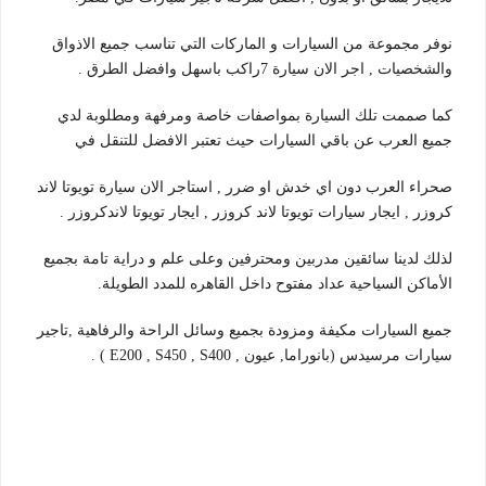
نوفر مجموعة من السيارات و الماركات التي تناسب جميع الاذواق
والشخصيات , اجر الان سيارة 7راكب باسهل وافضل الطرق .
كما صممت تلك السيارة بمواصفات خاصة ومرفهة ومطلوبة لدي
جميع العرب عن باقي السيارات حيث تعتبر الافضل للتنقل في
صحراء العرب دون اي خدش او ضرر , استاجر الان سيارة تويوتا لاند
كروزر , ايجار سيارات تويوتا لاند كروزر , ايجار تويوتا لاندكروزر .
لذلك لدينا سائقين مدربين ومحترفين وعلى علم و دراية تامة بجميع
الأماكن السياحية عداد مفتوح داخل القاهره للمدد الطويلة.
جميع السيارات مكيفة ومزودة بجميع وسائل الراحة والرفاهية ,تاجير
سيارات مرسيدس (بانوراما, عيون , E200 , S450 , S400 ) .