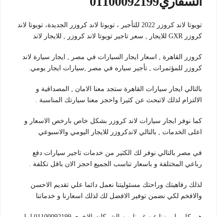
السفاري01100092199
تويوتا لاند كروزر 2022 للتأجير ، تويوتا لاند كروزر الجديدة، تويوتا لاند
كروزر GXR للايجار , سعر تاجير تويوتا لاند كروزر , للايجار لاند
كروزر القاهرة , اسعار ايجار السيارات في مصر , ايجار سيارة لاند
كروزر للمؤتمرات , تأجير سياره في مصر ,سيارات ايجار يومي.
بالتالي ايجار سيارات القاهرة ستجد معنا الامان , المصداقية و
الالتزام لذلك لاتبحث عن كثيرا واحجز معنا سيارتك المناسبة .
كما نوفر ايجار سيارات لاند كروزر بشكل خاص بارخص الاسعار و
اعلى الخدمات , بالتالي لاندكروزر للايجار اليومي والاسبوعي
في مصر بالتالي نوفر لك الكثير من خدمات تاجير سيارات دفع
رباعي المختلفة و باسعار تناسب الجميع احجز الان باقل تكلفة .
لذلك رفاهيتك وراحتك مسئوليتنا نعمل دائما علي تقديم الاحسن
والافخم لكي نضمن توفير الافضل لك لذلك اسعارنا و خدماتنا
هي كل مايميزنا عن غيرنا من الشركات الاخري 01100092199 لما