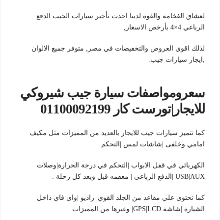
لعشاق الفخامة والقوة لدينا احدث تأجير سيارات الجيب الدفع
الرباعي 4×4 بأرخص الاسعار,
لذلك اقوي العروض والتخفيضات في مصر, متوفر جميع الالوان
,ايجار سيارات جيب.
سعرومواصفات سيارة جيب شيروكي
للايجار|تورست كار 01100092199
كما تتميز سيارات جيب للايجار بالعديد من المميزات مثل مكيف
امامي وخلفى |شاشات لمس |التحكم
الكهربائي في قفل الابواب |التحكم في درجة الحرارة|وصلات
USB|AUX |الدفع الرباعى | معقمه قبل وبعد كل رحلة .
كما تحتوي علي مقاعد من الجلد القوي |راديو |واي فاي داخل
الشيارة |شاشة GPS|LCD| وغيرها من المميزات .