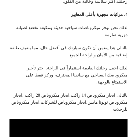
رحلتك أكثر سلاسة وخالية من القلق.
4. مركبات مجهزة بأعلى المعايير
لذلك نحن نوفر ميكروباصات سياحية حديثة ومكيفة تخضع لصيانة
دورية صارمة.
بالتالى هذا يضمن أن تكون سيارتك في أفضل حال، مما يضيف طبقة
إضافية من الأمان والراحة للجميع.
لذلك اجعل رحلتك القادمة استثماراً في الراحة. اختر تأجير
ميكروباصك السياحي مع سائقنا المحترف، وركز فقط على
الاستمتاع بالوجهة.
بالتالى ايجار ميكروباص 14 راكب,ايجار ميكروباص 28 راكب ,ايجار
ميكروباص تويوتا هايس,ايجار ميكروباص للشركات,ايجار ميكروباص
للرحلات