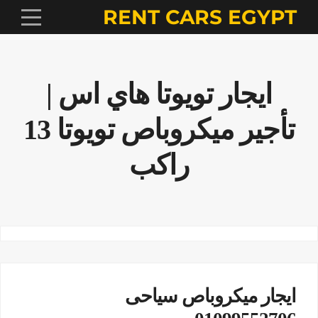
RENT CARS EGYPT
ايجار تويوتا هاي اس |
تأجير ميكروباص تويوتا 13
راكب
ايجار ميكروباص سياحى