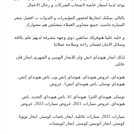
يوجد لدينا اسعار خاصة لاصحاب الشركات و رجال الاعمال
بالتالى يمكنك ايجارها لحضور المؤتمرات و الندوات ب افضل سعر
السيارة تناسب جميع مشاوير العملاء متشلش هم مشوارك
و خليه علينا هنوفرلك سائقين ذوي وجهة مشرفة لديهم علم بكافة
وسائل الامان لضمان راحة وسلامة عملائنا
لذلك ايجار هيونداي اتش وان للايجار اليومي و الشهري،ايجار فان
عائلى
هيونداي, عروض هيونداي, هيونداي إتش ون, باص هيونداي إتش,
هيونداي توسان, باص هيونداي اتش1, عروض
توسان, هيونداي النترا, هيونداي h1, باص هيونداي الجديد, باص
هيونداي, عروض سيارات 2021, عروض سيارات 2023, عروض
سيارات 2022, سيارات عائلية, ايجار باصات كوستر, ايجار تويوتا
كوستر, ايجار اتوبيس كوستر, ايجار اتوبيسات