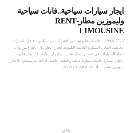
ايجار سيارات سياحية..فانات سياحية
وليموزين مطار-RENT
LIMOUSINE
29/08/2023
#اسعار فان سياحى
,
#شركة نقل سياحى
,
أفضل السيارات
العائلية
,
اسعار
,
السيارة العائلية الكبيرة
,
ايجار
,
ايجار H1
,
ايجار اتش وان
,
ايجار السيارات في السفر
,
ايجار سيارات
,
ايجار سيارة H1
,
ايجار فان
عائلي
,
سيارة عائلية
,
سيارة عائلية رخيصة
,
عائليه
,
فانات
,
مرسيدس للايجار
اليومي
,
مصر
SAYED BASIOUNY