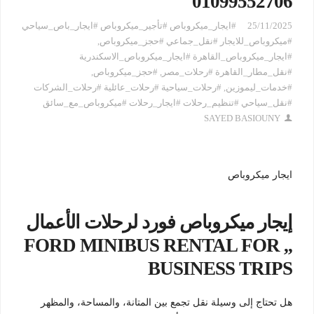
01099552706
25/11/2025
#ايجار_ميكروباص #تأجير_ميكروباص #ايجار_باص_سياحي
#ميكروباص_للايجار #نقل_جماعي #حجز_ميكروباص
,
#ايجار_ميكروباص_القاهرة #ايجار_ميكروباص_الاسكندرية
#نقل_مطار_القاهرة #رحلات_مصر
,
#حجز_ميكروباص
,
#خدمات_ليموزين
,
#رحلات_سياحية #رحلات_عائلية #رحلات_الشركات
#نقل_سياحي #تنظيم_رحلات #ايجار_رحلات #ميكروباص_مع_سائق
SAYED BASIOUNY
ايجار ميكروباص
إيجار ميكروباص فورد لرحلات الأعمال
,, FORD MINIBUS RENTAL FOR
BUSINESS TRIPS
هل تحتاج إلى وسيلة نقل تجمع بين المتانة، والمساحة، والمظهر