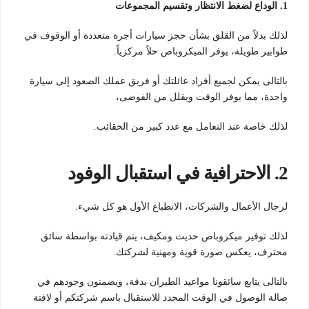
1. الوداع لضغط الانتظار وتقسيم المجموعات
لذلك بدلاً من القلق بشأن حجز سيارات أجرة متعددة أو الوقوف في
طوابير طويلة، يوفر الميكروباص حلاً مركزياً.
بالتالى يمكن لجميع أفراد عائلتك أو فريق عملك الصعود إلى سيارة
واحدة، مما يوفر الوقت ويقلل من الفوضى،
لذلك خاصة عند التعامل مع عدد كبير من الحقائب.
2. الاحترافية في استقبال الوفود
لرجال الأعمال والشركات، الانطباع الأول هو كل شيء.
لذلك توفير ميكروباص حديث ومكيف، يتم قيادته بواسطة سائق
محترف، يعكس صورة قوية ومهنية لشركتك.
بالتالى يتابع سائقونا مواعيد الطيران بدقة، ويضمنون وجودهم في
صالة الوصول في الوقت المحدد للاستقبال باسم شركتكم أو لافتة