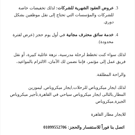
عروض العقود الشهرية للشركات:
لذلك تخفيضات خاصة
للشركات والمؤسسات التي تحتاج إلى نقل موظفين بشكل
دوري.
خدمة سائق محترف مجانية
في أول يوم حجز (عرض لفترة
محدودة).
لذلك سواء كنت تخطط لرحلة مدرسية، نزهة عائلية كبيرة، أو نقل
فريق عمل إلى مؤتمر، فإننا نضمن لك الأمان، الالتزام بالمواعيد،
والراحة المطلقة.
لذلك ايجار ميكروباص للرحلات,ايجار ميكروباص,
ليموزين
المطار,بالتالى ايجار ميكروباص سياحي في القاهرة,تأجير ميكروباص
الجيزة,ميكروباص
للايجار مطار القاهرة
اتصل بنا فوراً للاستفسار والحجز:
01099552706