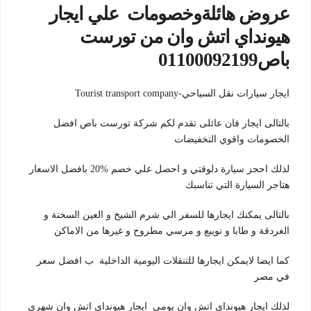
عروض هائلةوخصومات علي ايجار
هيونداي اتش وان من تورست
باص01100092199
ايجار سيارات نقل السياحي-Tourist transport company
بالتالى ايجار فان عائلى تقدم لكم شركة تورست باص افضل
الخصومات واقوي التخفيضات
لذلك احجز سيارة دلوقتي و احصل علي خصم %20 بافضل الاسعار
هتاجر السيارة التي تناسبك
بالتالى يمكنك ايجارها للسفر الي شرم الشيخ و العين السخنة و
الغردقة و طابا و نويبع و مرسي مطروح و غيرها من الاماكن
كما ايضا لايمكن ايجارها للتنقلات اليومية الداخلية ب افضل سعر
في مصر
لذلك ايجار هيونداي اتش وان يومي ايجار هيونداي اتش وان شهري