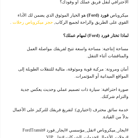
الاحترافي لنقل فريق عملك أو وفودك؟
ميكروباص
فورد (Ford)
هو الخيار الموثوق الذي يضمن لك الأداء
القوي على الطريق والراحة لجميع الركاب,
حجز ميكروباص رحلات
.
لماذا تختار فورد (Ford) لمهام عملك؟
مساحة إنتاجية: مساحة واسعة تتيح لفريقك مواصلة العمل
والمناقشات أثناء التنقل.
أمان ومرونة: مركبة قوية وموثوقة، مثالية للتنقلات الطويلة إلى
المواقع الميدانية أو المؤتمرات.
صورة احترافية: سيارة ذات تصميم عملي وحديث يعكس جدية
والتزام شركتك.
خدمة سائق محترف (اختياري): لتفريغ فريقك للتركيز على الأعمال
بدلاً من القيادة.
#ايجار_ميكروباص #نقل_مؤسسي #ايجار_فورد #FordTransit
#رحلات_الأعمال #خدمات_الشركات #نقل_VIP