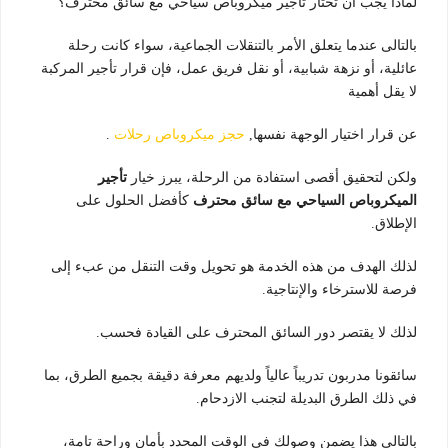
لماذا يجب أن تختار تأجير ميكروباص سياحي مع سائق محترف؟
بالتالى عندما يتعلق الأمر بالتنقلات الجماعية، سواء كانت رحلة
عائلية، أو نزهة شبابية، أو نقل فريق عمل، فإن قرار تأجير المركبة
لا يقل أهمية
عن قرار اختيار الوجهة نفسها,
حجز ميكروباص رحلات
.
ولكن لتحقيق أقصى استفادة من الرحلة، يبرز خيار
تأجير
الميكروباص السياحي مع سائق محترف
كأفضل الحلول على
الإطلاق.
لذلك الهدف من هذه الخدمة هو تحويل وقت التنقل من عبء إلى
فرصة للاسترخاء والإنتاجية.
لذلك لا يقتصر دور السائق المحترف على القيادة فحسب.
سائقونا مدربون تدريباً عالياً ولديهم معرفة دقيقة بجميع الطرق، بما
في ذلك الطرق البديلة لتجنب الازدحام.
بالتالى هذا يضمن وصولك في الوقت المحدد بأمان وراحة تامة،