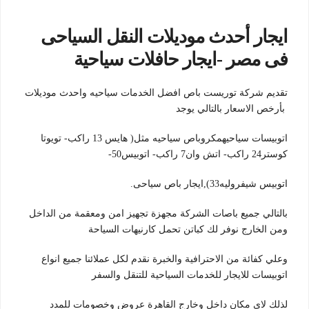
ايجار أحدث موديلات النقل السياحى
فى مصر -ايجار حافلات سياحية
تقديم شركة توريست باص افضل الخدمات سياحيه واحدث موديلات
بأرخص الاسعار بالتالي يوجد
اتوبيسات سياحيهمكروباص سياحيه مثل( هايس 13 راكب- تويوتا
كوستر24 راكب- اتش وان7 راكب- اتوبيس50-
اتوبيس شيفروليه33),ايجار باص سياحى.
بالتالي جميع باصات الشركة مجهزة تجهيز امن ومعقمة من الداخل
ومن الخارج نوفر لك كباتن تحمل كارنيهات السياحة
وعلي كفائة من الاحترافية والخبرة نقدم لكل عملائنا جميع انواع
اتوبيسات للايجار للخدمات السياحية للتنقل والسفر
لذلك لاي مكان داخل وخارج القاهرة عروض وخصومات للمدد