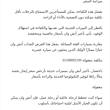
ميزانية السفر.
بفضل هذه الكفاءة، يمكن للمستأجرين الاستمتاع بالرحلات بأقل
تكلفة ممكنة دون التضحية بالأداء أو الراحة.
بالنظر إلى الميزات الحديثة التي تقدمها والكفاءة في استهلاك
الوقود، يأتي تأجير أتش وان بأسعار تنافسية ومنخفضة
مقارنة بسيارات الفئة المماثلة. يجعل هذا العرض الجذاب أتش وان
خيارًا ممتازًا لأولئك الذين يبحثون عن سيارة عصرية
بتكلفة معقولة 01100092199.
باختصار، تأجير أتش وان بمميزات حديثة بأرخص سعر إيجار يجسد
مثالًا رائعًا لتوفير التكنولوجيا الحديثة والراحة بأسعار
معقولة.
سواء كنت تخطط لرحلة عائلية أو رحلة عمل، فإن أتش وان يمكن
أن تكون الخيار الأمثل لتلبية احتياجاتك بأسلوب