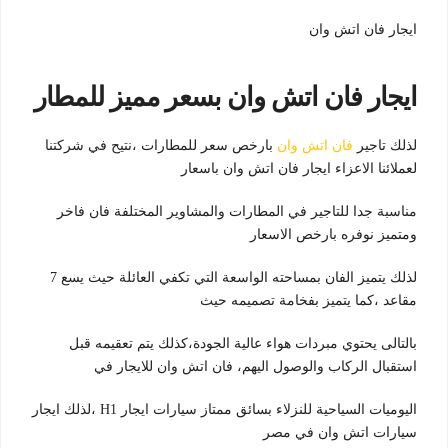
ايجار فان اتش وان
ايجار فان اتش وان بسعر مميز للمطار
لذلك تاجير
فان اتش وان
بارخص سعر للمطارات ،نتيح في شركتنا
لعملائنا الاعزاء ايجار فان اتش وان باسعار
مناسبة جدا للتاجير في المطارات والمشاوير المختلفة فان فاخر
ومتميز نوفره بارخص الاسعار
لذلك يتميز الفان بمساحته الواسعة التي تكفي العائلة حيث يسع 7
مقاعد ،كما يتميز بفخامة تصميمه حيث
بالتالى يحتوي مبردات هواء عالية الجودة،كذلك يتم تعقيمه قبل
استقبال الركاب والوصول اليهم، فان اتش وان للايجار في
اليوميات السياحية للنزلاء بسائق ممتاز سيارات ايجار H1 ،لذلك ايجار
سيارات اتش وان في مصر