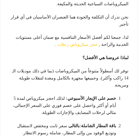
الميكروباصات السياحية الحديثة والمكيفة.
نحن ندرك أن التكلفة والجودة هما العنصران الأساسيان في أي قرار
تأجير.
لذا، جمعنا لكم أفضل الأسعار التنافسية مع ضمان أعلى مستويات
الخدمة والراحة ,
حجز ميكروباص رحلات
.
لماذا عروضنا هي الأفضل؟
نوفر لك أسطولاً متنوعاً من الميكروباصات (بما في ذلك موديلات الـ
14 راكب وأكثر)، وجميعها مجهزة بالكامل ومعدة لتنقلات طويلة
ومريحة.
خصم على الإيجار الأسبوعي:
لذلك احجز ميكروباص لمدة 5
أيام أو أكثر واحصل على خصم فوري على السعر الإجمالي،
مثالي لرحلات المصايف والإجازات الطويلة.
باقة المطار الشاملة:بالتالى
سعر ثابت ومخفض لاستقبال
وتوديع الوفود من وإلى المطار، شاملة رسوم الانتظار.