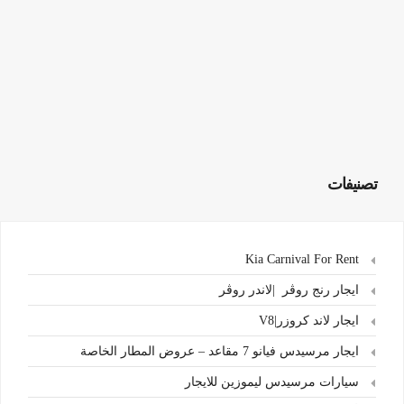
تصنيفات
Kia Carnival For Rent
ايجار رنج روڤر |لاندر روڤر
ايجار لاند كروزر|V8
ايجار مرسيدس فيانو 7 مقاعد – عروض المطار الخاصة
سيارات مرسيدس ليموزين للايجار