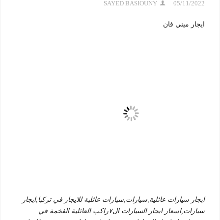
SAYED BASIOUNY
05/11/2022
ايجار ميني فان
ايجار سيارات عائلية,سيارات,سيارات عائلية للايجار في تركيا,ايجار
سيارات,اسعار ايجار السيارات ال٧راكب العائلية الفخمة في