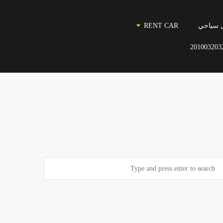
 سياحي
RENT CAR
201003203