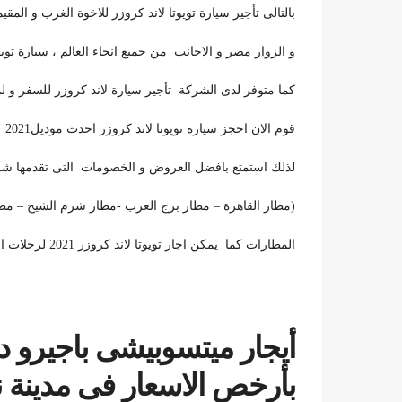
بالتالى تأجير سيارة تويوتا لاند كروزر للاخوة الغرب و الم
و الزوار مصر و الاجانب من جميع انحاء العالم ، سيارة تويو
كما متوفر لدى الشركة تأجير سيارة لاند كروزر للسفر و
قوم الان احجز سيارة تويوتا لاند كروزر احدث موديل2021
لذلك استمتع بافضل العروض و الخصومات التى تقدمها شرك
(مطار القاهرة – مطار برج العرب -مطار شرم الشيخ – م
المطارات كما يمكن اجار تويوتا لاند كروزر 2021 لرحلات الصيد و الرحلات الصعبة كالصحراء و الواحات و السيوة
أيجار ميتسوبيشى باجيرو د
بأرخص الاسعار فى مدينة 