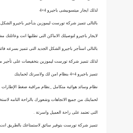
لذلك ايجار ميتسوبيشى باجيرو 4×4
بالتالى تتميز شركة تورست ليموزين بتـأجير باجيرو الشكل الجد
لايجار باجيرو لتوصيلك الاماكن التى تطلبها انت وعائلتك مشواريك ال
بالتالى استأجر باجيرو الشكل الجديد التى تتميز بسرعه فائ
لذلك تتميز شركة تورست ليموزين بتخفيضات على تأجير ميت
تتميز باجيرو 4×4 بنظام امن لك ولاسرتك لحمايتك
نظام وسائد هوائية متكامل _نظام مراقبة ضغط الإطارات _
لحمايتك من جميع الاتجاهات وشعورك بالراحة التامه لاستخد
التى تعتمد على راحة العميل واسرتة .
تتميز شركة تورست بتوفير سائق لاستمتاعك بالطريق ان