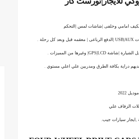
ي للايجار|تورست كار
ل مكيف امامي وخلفى |شاشات لمس |التحكم
حلة .
GP| وغيرها من المميزات .
لديهم دراية بكافة الطرق ومدربين علي اعلي مستوي .
ل 2022
فلات الزفاف علي
,ايجار سيارات جيب.