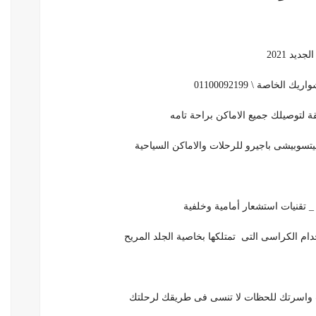
يد 2021
خاصة \ 01100092199
قة لتوصيلك جميع الاماكن براحة تامه
سوبيشى باجيرو للرحلات والاماكن السياحية
 تقنيات استشعار أمامية وخلفية
ام الكراسى التى تمتلكها بخاصية الجلد المريح
ت واسرتك للحظات لا تنسى فى طريقك لرحلتك