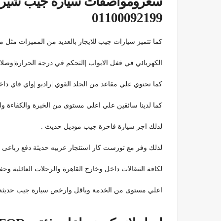
سعرومواصفات سيارة جيب شيروك
01100092199
كما تتميز سيارات جيب للايجار بالعديد من المميزات مث
الكهربائي في قفل الابواب |التحكم في درجة الحرارة|وصلات USB|AUX |الدفع الرباعى | معقمه قبل وبعد كل ر
كما تحتوي علي مقاعد من الجلد القوي |راديو |واي فاي داخل الشيارة |شاشة S|LCD
كما لدينا سائقين علي اعلي مستوى من الخبرة والكفاءة و
لذلك اجر سيارة فاخرة جيب موديل حديث .
لذلك وفر مع تورست كار استئجار عربيه حديثة دفع رباعى مودي
لكافة التنقالات داخل وخارج القاهرة والرحلات العائلية وح
اعلي مستوى من الخدمة وباقل وارخص سيارة جيب حديثة 