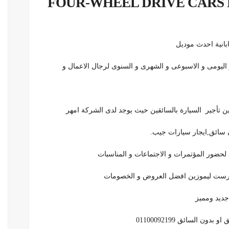
اند كروزر اعلى فئة – FOUR-WHEEL DRIVE CARS FOR
ابانية احدث موديل
اليومى و الاسبوعى و الشهرى و السنوى لرجال الاعمال و
 تأجير السيارة بالسائقين حيث يوجد لدى الشركة امهر
ن سائق,ايجار سيارات جيب.
 تورست ليموزين افضل العروض و الخصومات
جديد ومميز