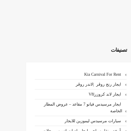
تصنيفات
Kia Carnival For Rent
ايجار رنج روڤر |لاندر روڤر
ايجار لاند كروزر|V8
ايجار مرسيدس فيانو 7 مقاعد – عروض المطار
الخاصة
سيارات مرسيدس ليموزين للايجار
،أرخص نقل سياحي ايجار باصات اتوبيس رحلات