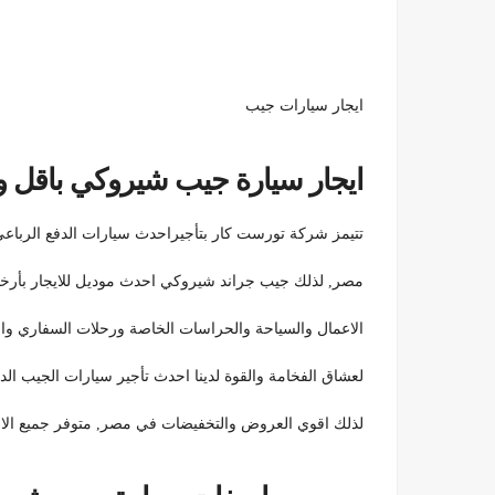
ايجار سيارات جيب
ايجار سيارة جيب شيروكي باقل وارخص ال
تتيمز شركة تورست كار بتأجيراحدث سيارات الدفع الرباعي جي
مصر, لذلك جيب جراند شيروكي احدث موديل للايجار بأرخ
الاعمال والسياحة والحراسات الخاصة ورحلات السفاري وال
لعشاق الفخامة والقوة لدينا احدث تأجير سيارات الجيب الدفع الرباعي 4×4 ب
لذلك اقوي العروض والتخفيضات في مصر, متوفر جميع الال