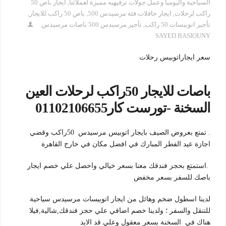
السياحية واليوميا وعمل جولات ترفيهيه مميزة لعملائنا
,
ايجار باص 50
راكب لرحلات
,
ايجار حافلات فئة مرسيدس 500
,
باص 50 راكب للايجار
,
تأجير اتوبيسات 50 راكب
,
تأجير مرسيدس 500 باصات مرسيدس
SAYED BASIOUNY
سعر ايجاراتوبيس رحلات
باصات للايجار 50راكب لرحلات العين
السخنة -تورست كار01102106655
. تمتع بعروض الصيف بايجار اتوبيس مرسيدس 50راكب وقضي
اجازة عيد الفطر المبارك في افضل مكان في خارج القاهرة
.استمتع بحجز فندقك معنا بسعر خيالي واحصل علي خصم ايجار
باصك للسفر بسعر مخفض
لدينا اسطول ضخم وهائل من ايجار اتوبيسات مرسيدس سياحية
للتنقل والسفر ؛ ولدينا خصم اضافي علي حجز فندقك,شالية,فيلا
هناك في السخنة بسعر معقول وعلي قد الايد