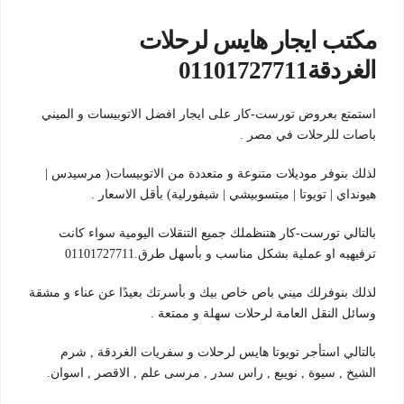
مكتب ايجار هايس لرحلات
الغردقة01101727711
استمتع بعروض تورست-كار على ايجار افضل الاتوبيسات و الميني
باصات للرحلات في مصر .
لذلك بنوفر موديلات متنوعة و متعددة من الاتوبيسات( مرسيدس |
هيونداي | تويوتا | ميتسوبيشي | شيفورلية) بأقل الاسعار .
بالتالي تورست-كار هتنظملك جميع التنقلات اليومية سواء كانت
ترفيهيه او عملية بشكل مناسب و بأسهل طرق.01101727711
لذلك بنوفرلك ميني باص خاص بيك و بأسرتك بعيدًا عن عناء و مشقة
وسائل النقل العامة لرحلات سهلة و ممتعة .
بالتالي استأجر تويوتا هايس لرحلات و سفريات الغردقة , شرم
الشيخ , سيوة , نويبع , راس سدر , مرسى علم , الاقصر , اسوان.