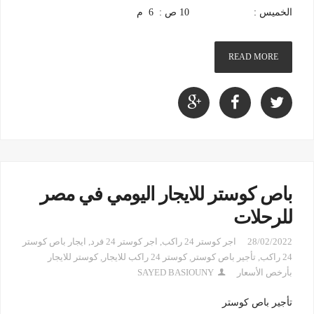
الخميس : 10 ص : 6 م
READ MORE
باص كوستر للايجار اليومي في مصر
للرحلات
28/02/2022
اجر كوستر 24 راكب
,
اجر كوستر 24 فرد
,
ايجار باص كوستر
24 راكب
,
تأجير باص كوستر
,
كوستر 24 راكب للايجار
,
كوستر للايجار
بأرخص الأسعار
SAYED BASIOUNY
تأجير باص كوستر