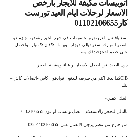
اتوبيسات مكيفة للايجار بارخص
الاسعار لرحلات ايام العيد|تورست
كار01102106655
تمتع بافضل العروض والخصومات في شهر الخير وتقضيه اجازة عيد
الفطر المبارك بسعرخيالي لايجار اتوبيسك &فان &سيارة واحصل
علي خصم لحجزفندقك معنا
دون البحث عن افضل الاسعار او عناء ومشقة للحجز
CIBكما لدينا اكثر من طريقه للدفع : فوادفون كاش -اتصالات كاش –
بنك
البنك الاهلي-
بالتالي للحجز والاستعلام : اتصل واتساب او فون 01102106655
من خارج من مصر يرجي الاتصال علي :02201102106655