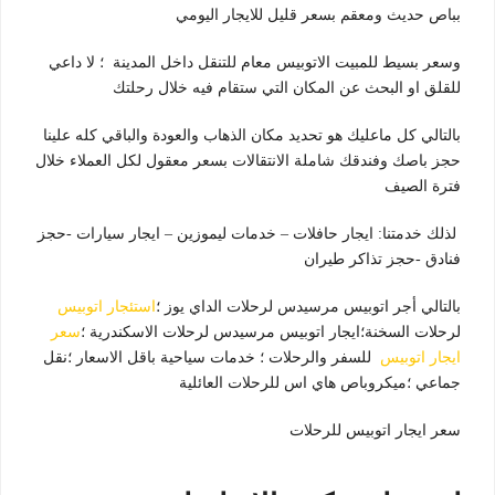
بباص حديث ومعقم بسعر قليل للايجار اليومي
وسعر بسيط للمبيت الاتوبيس معام للتنقل داخل المدينة ؛ لا داعي
للقلق او البحث عن المكان التي ستقام فيه خلال رحلتك
بالتالي كل ماعليك هو تحديد مكان الذهاب والعودة والباقي كله علينا
حجز باصك وفندقك شاملة الانتقالات بسعر معقول لكل العملاء خلال
فترة الصيف
لذلك خدمتنا: ايجار حافلات – خدمات ليموزين – ايجار سيارات -حجز
فنادق -حجز تذاكر طيران
بالتالي أجر اتوبيس مرسيدس لرحلات الداي يوز ؛
استئجار اتوبيس
لرحلات السخنة؛ايجار اتوبيس مرسيدس لرحلات الاسكندرية ؛
سعر
ايجار اتوبيس
للسفر والرحلات ؛ خدمات سياحية باقل الاسعار ؛نقل
جماعي ؛ميكروباص هاي اس للرحلات العائلية
سعر ايجار اتوبيس للرحلات