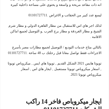
انه ذات مقاعد مريحة و واسعة و يحتوي على مساحة داخلية كبيرة
ليسع عدد كبير من الحقائب و الاغراض .01101727711
لذلك اجر هاي اس للاستقبال من مطار القاهرة الدولي و مطار شرم
الشيخ و مطار الغردقة و مطار برج العرب ,و التوصيل لجميع اماكن
الاقامة .
بالتالي متاح خدمات التوديع / التوصيل لجميع مطارات مصر بأسرع
الاجراءات فقط تواصل معانا قبل رحلتك ب 48 ساعة .01101727711
تويوتا هايس 2021 الشكل القديم , تويوتا هاي ايس , ميكروباص تويوتا
, اسعار ميكروباص تويوتا مستعمل , ايجار هاي اس , اسعار
ميكروباص تويوتا 2021.
ايجار ميكروباص فاخر 14 راكب