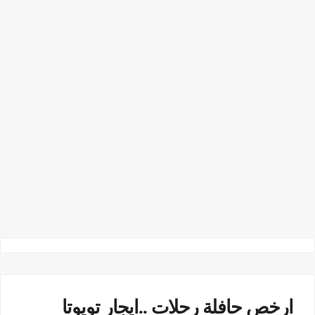
ارخص حافلة رحلات ..ايجار تويوتا