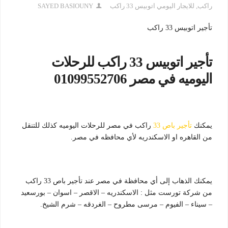
راكب
,
للايجار اليومي اتوبيس 33 راكب
SAYED BASIOUNY
تأجير اتوبيس 33 راكب
تأجير اتوبيس 33 راكب للرحلات
اليوميه في مصر 01099552706
يمكنك
تأجير باص 33
راكب في مصر للرحلات اليوميه كذلك للتنقل
من القاهره او الاسكندريه لأي محافظه في مصر.
يمكنك الذهاب إلى أي محافظة في مصر عند تأجير باص 33 راكب
من شركة تورست مثل : الاسكندريه – الاقصر – اسوان – بورسعيد
– سيناء – الفيوم – مرسى مطروح – الغردقه – شرم الشيخ.