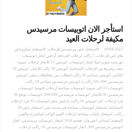
استأجر الان اتوبيسات مرسيدس
مكيفة لرحلات العيد
18/04/2022
#استئجار باص مرسيدس للرحلات
,
#استئجار ميكروباص
هاي اس للرحلات
,
7 راكب لرحلات الغردقة
,
أرخص ايجار اتوبيسات -
تورست سوبر جيتا
,
إيجار اتوبيسات
,
اتوبيس 33 للايجار لرحلات سيوة –
دهب وغيرها من الرحلات السياحية
,
اتوبيس 50 راكب للايجار
,
اتوبيس 50
للتأجير
,
اتوبيس سياحي 50 راكب لتنقلات بين محافظات مصر
,
اتوبيس
مرسيدس 600 (50 راكب )
,
اتوبيس مرسيدس سياحي 50 راكب
,
اتوبيسات 33 الي سيوة
,
اتوبيسات سياحية لرحلات اليوميا
,
اتوبيسات
مرسيدس 50 للايجار
,
اتوبيسات مرسيدس 500/600
,
اتوبيسات يوتنج 30
فرد لرحلات
,
اجر اتوبيس 50 راكب
,
ارخص سعر اتوبيسات 33 فرد لرحلات
السياحيه
,
استئجار اتوبيسات سياحية في مدينة نصر
,
استئجار باص 50
راكب
,
استئجار باصات سياحية لرحلات اليوم الواحد اسكندرية والعين
السخنة
,
استاجر اتش وان بخصم 50%
,
اسعار اتوبيسات مرسيدس
,
ايجار
اتوبيس مرسيدس 500
,
ايجار اتوبيسات مرسيدس 50 راكب لرحلات