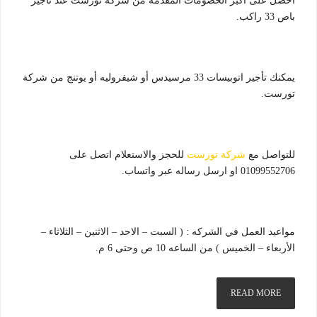
احصل على اكبر الخصومات المقدمه من شركة تورست عند تأجير
باص 33 راكب.
يمكنك تأجير اتوبيسات 33 مرسيدس أو شيفروليه أو يوتنج من شركة
تورست.
للتواصل مع
شركة تورست
للحجز والاستعلام اتصل على
01099552706 او ارسل رساله عبر واتساب.
مواعيد العمل في الشركه : ( السبت – الاحد – الاثنين – الثلاثاء –
الأربعاء – الخميس ) من الساعه 10 ص وحتى 6 م.
READ MORE