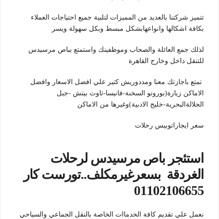
تتميز شركتنا بالعديد من المميزات لتلبية جميع احتياجات العملاء
بكافة اشكالها وانواعهابشكل مبسط وبكل سهولة ويسر
لذلك جمع العائلة والصحاب وموظفينك واستمتع بباص مرسيدس
للتنقل داخل وخارج القاهرة
تمتع باجازتك معنا ومددوريش كتير علي افضل الاسعار وافضل
الاماكن زيارة(بوروتو السخنة-فانيسا-ثاوث بيتش -جبل
الجلالةالبحرية-خليج الادبية)وغيرها من الاماكن
سعر ايجاراتوبيس رحلات
استئجر باص مرسيدس لرحلات
الغردقة بسعرغيرمكلف..تورست كار
01102106655
نعمل علي تقديم كافة الخدماات الخاصة بالنقل الجماعي والسياحي