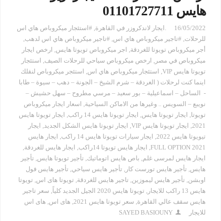
هايس 01101727711
16/05/2022
.ايجار لاندكروزر في القاهرة
,
#استئجار ميكروباص هاي اس
للرحلات
,
#تاجير ميكروباص هاي اس
,
#تاجير ميكروباص هاي اس لدهب
,
أجر ميكروباص تويوتا للغردقة
,
اجر ميكروباص تويوتا هايس
,
ارخص ايجار
ميكروباص في مصر
,
ارخص ميكروباص سياحي للرحلات الصيف
,
استئجار
تويوتا هايس VIP
,
استئجار ميكروباص هاي اس
,
استئجر ميكروباص لنقلك
اينما كنت لرحلات ( الغردقة – شرم الشيخ – الجونة – دهب – سيوة – طابا
- الساحل – اسماعيلية – بور سعيد – مرسي مطروح – سهل حشيش –
نويبع – السويس .. وغيرها من الاماكن السياحية
,
اسعار ايجار ميكروباص
تويوتا
,
ايجار تويوتا هايس
,
ايجار تويوتا هايس 14 راكب
,
ايجار تويوتا هايس
2021
,
ايجار تويوتا هايس VIP
,
ايجار تويوتا هايس الشكل الجديد
,
ايجار
تيويوتا هايس 2022
,
ايجار سيارات تويوتا هايس 14 راكب
,
ايجار هايس
2021 FULL OPTION
,
ايجار هايس تويوتا 14راكب
,
ايجار هايس للغردقة
,
ايجار هايس لمرسى غلم
,
باص هايس اتوماتيك
,
تأجير تويوتا هايس
,
تأجير
هايس
,
تأجير هايس تورست كار
,
تأجير هايس سياحي
,
تأجير هايس فول
اوبشن
,
تأجير هايس ليموزين
,
تاجير هايس للغردقة
,
تويوتا هاى اس
,
تويوتا
هايس 13 راكب للايجار
,
تويوتا هايس 2020 الجيل الجديد كلياً
,
سعر تاجير
هايس سقف عالي القاهرة
,
سعر تويوتا هايس 2021
,
هاى اس
,
هاى اس
للايجار
SAYED BASIOUNY