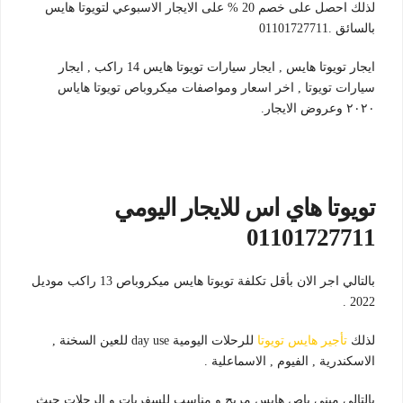
لذلك احصل على خصم 20 % على الايجار الاسبوعي لتويوتا هايس
بالسائق .01101727711
ايجار تويوتا هايس , ايجار سيارات تويوتا هايس 14 راكب , ايجار
سيارات تويوتا , اخر اسعار ومواصفات ميكروباص تويوتا هاياس
٢٠٢٠ وعروض الايجار.
تويوتا هاي اس للايجار اليومي
01101727711
بالتالي اجر الان بأقل تكلفة تويوتا هايس ميكروباص 13 راكب موديل
2022 .
لذلك
تأجير هايس تويوتا
للرحلات اليومية day use للعين السخنة ,
الاسكندرية , الفيوم , الاسماعلية .
بالتالي ميني باص هايس مريح و مناسب للسفريات و الرحلات حيث