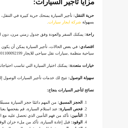
مزايا تأجير السيارات:
حرية التنقل:
تأجير السيارة يمنحك حرية كبيرة في التنقل، 
بسهولة
شركة ايجار سيارات
.
راحة:
يمكنك السفر والعودة وفق جدول زمني مرن، دون الحا
اقتصادي:
في بعض الحالات، تأجير السيارة يمكن أن يكون أ
سياحية منظمة ,سيارات نقل سياحى للايجار 01100092199.
خيارات متعددة:
يمكنك اختيار السيارة التي تناسب احتياجا
سهولة الوصول:
تتيح لك خدمات تأجير السيارات الوصول إل
نصائح لتأجير السيارات بنجاح:
الحجز المسبق:
من المهم دائمًا حجز السيارة مسبقً
فحص السيارة:
عند استلام السيارة، قم بفحصها بعنا
التأمين:
تأكد من فهم التأمين الذي تحصل عليه مع الس
الوقود:
قبل إعادة السيارة، تأكد من ملء خزان الوقو