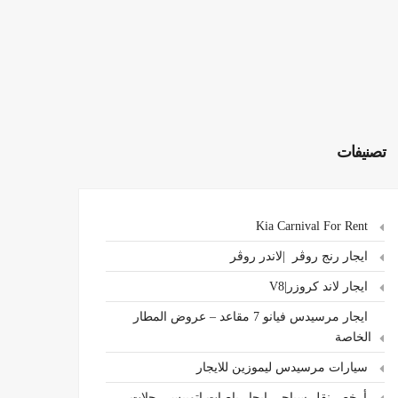
تصنيفات
Kia Carnival For Rent
ايجار رنج روڤر |لاندر روڤر
ايجار لاند كروزر|V8
ايجار مرسيدس فيانو 7 مقاعد – عروض المطار
الخاصة
سيارات مرسيدس ليموزين للايجار
،أرخص نقل سياحي ايجار باصات اتوبيس رحلات