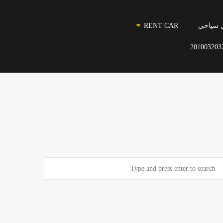
 سياحي
RENT CAR
201003203