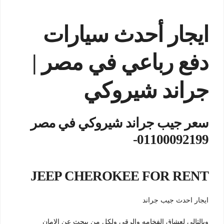
ايجار أحدث سيارات
دفع رباعي في مصر |
جراند شيروكي
سعر جيب جراند شيروكي في مصر
01100092199-
JEEP CHEROKEE FOR RENT
ايجار احدث جيب جراند
وبالتالى لعشاق الفخامه والرقى ولكل من يبحث عن الامان