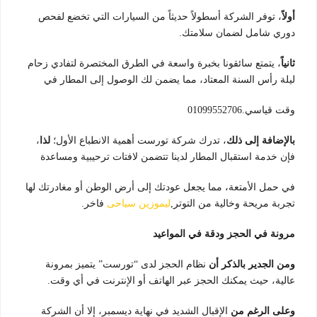
أولاً
، توفر الشركة أسطولاً حديثاً من السيارات التي تخضع لفحص
دوري شامل لضمان سلامتك.
ث
انياً
، يتمتع سائقونا بخبرة واسعة في الطرق المختصرة لتفادي زحام
ليلة رأس السنة المعتاد، مما يضمن لك الوصول إلى المطار في
وقت قياسي.01099552706
بالإضافة إلى ذلك
، تدرك شركة تورست أهمية الانطباع الأول؛
لذا
،
فإن خدمة استقبال المطار لدينا تتضمن لافتات ترحيبية ومساعدة
في حمل الأمتعة، مما يجعل عودتك إلى أرض الوطن أو مغادرتك لها
تجربة مريحة وخالية من التوتر,
ليموزين سياحى
فاخر.
مرونة في الحجز ودقة في المواعيد
ومن الجدير بالذكر أن
نظام الحجز لدى “تورست” يتميز بمرونة
عالية، حيث يمكنك الحجز عبر الهاتف أو الإنترنت في أي وقت.
وعلى الرغم من
الإقبال الشديد في نهاية ديسمبر، إلا أن الشركة