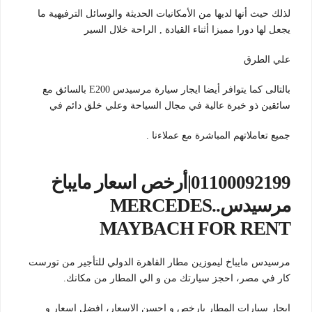
لذلك حيث أنها لديها من الأمكانيات الحديثة والوسائل الترفيهية ما
يجعل لها دورا مميزا أثناء القيادة , الراحة خلال السير
علي الطرق
بالتالى كما يتوافر أيضا ايجار سيارة مرسيدس E200 بالسائق مع
سائقين ذو خبرة عالية في مجال السياحة وعلي خلق دائم في
جميع تعاملاتهم المباشرة مع عملاءنا .
01100092199|أرخص اسعار مايباخ
مرسيدس..MERCEDES
MAYBACH FOR RENT
مرسيدس مايباخ ليموزين مطار القاهرة الدولي للتأجير من تورست
كار في مصر، احجز سيارتك من و الي المطار من مكانك.
ايجار سيارات المطار بارخص و احسن الاسعار، افضل اسعار و