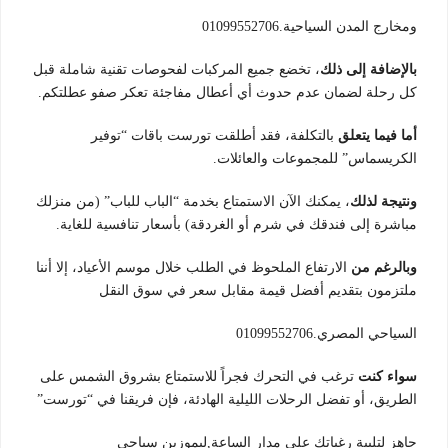
ومخارج المدن السياحية.01099552706
بالإضافة إلى ذلك
، تخضع جميع المركبات لفحوصات تقنية شاملة قبل
كل رحلة لضمان عدم حدوث أي أعطال مفاجئة تعكر صفو عطلتكم.
أما فيما يتعلق
بالتكلفة، فقد أطلقت تورست باقات “توفير
الكريسماس” للمجموعات والعائلات.
ونتيجة لذلك
، يمكنك الآن الاستمتاع بخدمة “الباب للباب” (من منزلك
مباشرة إلى فندقك في شرم أو الغردقة) بأسعار تنافسية للغاية.
وبالرغم من
الارتفاع الملحوظ في الطلب خلال موسم الأعياد، إلا أننا
ملتزمون بتقديم أفضل قيمة مقابل سعر في سوق النقل
السياحي المصري.01099552706
سواء كنت
ترغب في التحرك فجراً للاستمتاع بشروق الشمس على
الطريق، أو تفضل الرحلات الليلية الهادئة، فإن فريقنا في “تورست”
جاهز لتلبية رغباتك على مدار الساعة,ليموزين سياحى