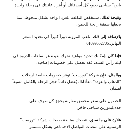
باص” سياحي يجمع كل أصدقائك أو أفراد عائلتك في رحلة واحدة.
ونتيجة لذلك
، ستنخفض التكلفة للفرد الواحد بشكل ملحوظ، مما
يجعلها صفقة رابحة للجميع.
بالإضافة إلى ذلك
، تلعب المرونة دوراً كبيراً في تحديد السعر
النهائي.01099552706
فإذا كان
بإمكانك تحديد مواعيد تحرك بعيدة عن ساعات الذروة في
ليلة رأس السنة، فقد تحصل على خصومات إضافية.
وبالمثل
، فإن شركة “تورست” توفر خصومات خاصة لرحلات
“الذهاب والعودة” معاً؛
لذا
، يُفضل دائماً حجز الرحلة بالكامل مسبقاً
لضمان
الحصول على سعر مخفض مقارنة بحجز كل طرف على
حدة,ليموزين سياحى فاخر.
علاوة على ما سبق
، ننصحك بمتابعة صفحات شركة “تورست”
الرسمية على منصات التواصل الاجتماعي بشكل مستمر.