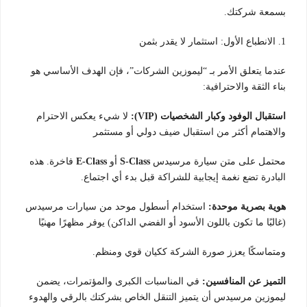
بسمعة شركتك.
1. الانطباع الأول: استثمار لا يقدر بثمن
عندما يتعلق الأمر بـ “ليموزين الشركات”، فإن الهدف الأساسي هو
بناء الثقة والاحترافية:
استقبال الوفود وكبار الشخصيات (VIP):
لا شيء يعكس الاحترام
والاهتمام أكثر من استقبال ضيف دولي أو مستثمر
محتمل على متن سيارة مرسيدس
S-Class
أو
E-Class
فاخرة. هذه
البادرة تضع نغمة إيجابية للشراكة قبل بدء أي اجتماع.
هوية بصرية موحدة:
استخدام أسطول موحد من سيارات مرسيدس
(غالبًا ما تكون باللون الأسود أو الفضي الداكن) يوفر مظهرًا مهنيًا
ومتماسكًا يعزز صورة الشركة ككيان قوي ومنظم.
التميز عن المنافسين:
في المناسبات الكبرى والمؤتمرات، يضمن
ليموزين مرسيدس أن يتميز التنقل الخاص بشركتك بالرقي والهدوء