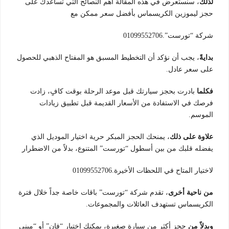
لذلك
، سنستعرض في هذه المقالة أهم النصائح التي تساعدك على
حجز ليموزين الكريسماس بأفضل سعر ممكن مع
شركة “تورست”.01099552706
بدايةً
، يجب أن نؤكد أن التخطيط المسبق هو المفتاح الذهبي للحصول
على سعر عادل.
فكلما
بادرت بحجز سيارتك قبل موعد الرحلة بوقت كافٍ، زادت
فرصك في الاستفادة من الأسعار القديمة قبل تطبيق زيادات
الموسم.
علاوة على ذلك
، يمنحك الحجز المبكر حرية اختيار الموديل الذي
يفضله قلبك من بين أسطول “تورست” المتنوع، بدلاً من الاضطرار
لاختيار المتاح في اللحظات الأخيرة.01099552706
من ناحية أخرى
، تقدم شركة “تورست” باقات خاصة جداً خلال فترة
الكريسماس تستهدف العائلات والمجموعات.
وبدلاً من
حجز أكثر من سيارة صغيرة، يمكنك اختيار “فان” أو “ميني