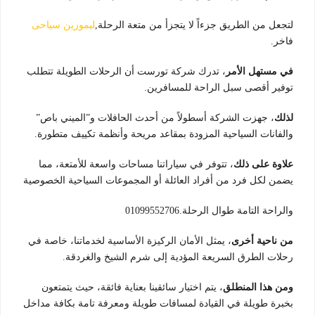
لتجعل من الطريق جزءاً لا يتجزأ من متعة الرحلة,
ليموزين سياحى
فاخر.
في مستهل الأمر
، تدرك شركة تورست أن الرحلات الطويلة تتطلب
توفير أقصى سبل الراحة للمسافرين.
لذلك
، جهزت الشركة أسطولاً من أحدث الحافلات و”الميني باص”
والفانات السياحية المزودة بمقاعد مريحة وأنظمة تكييف متطورة.
علاوة على ذلك
، تتوفر في سياراتنا مساحات واسعة للأمتعة، مما
يضمن لكل فرد من أفراد العائلة أو المجموعات السياحية الخصوصية
والراحة التامة طوال الرحلة.01099552706
من ناحية أخرى
، يمثل الأمان الركيزة الأساسية لخدماتنا، خاصة في
رحلات الطرق السريعة المؤدية إلى شرم الشيخ والغردقة.
ومن هذا المنطلق
، يتم اختيار سائقينا بعناية فائقة، حيث يتمتعون
بخبرة طويلة في القيادة لمسافات طويلة ومعرفة تامة بكافة مداخل