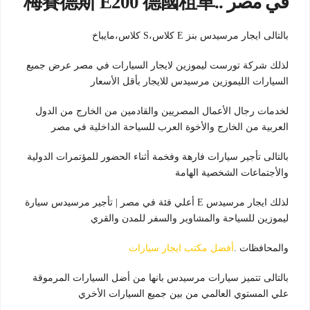
في مصر ..梅賽德斯 E200 德國租車
بالتالى ايجار مرسيدس بنز E كلاس،S كلاس،مايباخ
لذلك شركة تورست ليموزين لايجار السيارات في مصر عرض جميع
السيارات الليموزين مرسيدس للايجار بأقل الأسعار
لخدمات رجال الأعمال المصريين والقادمين من الخارج من الدول
العربية من الخارج والأخوة العرب للسياحة الداخلية في مصر
بالتالى تأجير سيارات فارهة وفخمة أثناء الحضور للمؤتمرات الدولية
والأجتماعات الشخصية الهامة
لذلك ايجار مرسيدس E أعلي فئة في مصر | تأجير مرسيدس سيارة
ليموزين للسياحة والمشاوير والسفر للمدن والقري
والمحافظات .
أفضل مكتب ايجار سيارات
بالتالى تتميز سيارات مرسيدس بانها من أضل السيارات المرموقة
علي المستوي العالمي من بين جميع السيارات الأخري