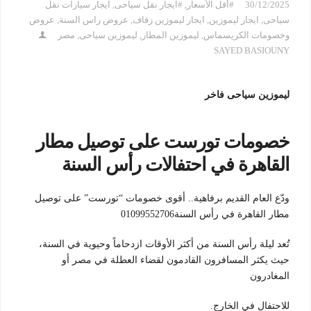
30/12/2025
#أقل الأسعار
,
#ايجار نقل سياحى
,
ايجار سيارات نقل
سياحى
,
ايجار ليموزين
,
ايجار ليموزين زفاف
,
عروض راس السنة
,
عروض
وخصومات الكريسماس
,
ليموزين المطار
,
ليموزين سياحى
,
مصر
SAYED BASIOUNY
ليموزين سياحى فاخر
خصومات تورست على توصيل مطار
القاهرة في احتفالات رأس السنة
ودّع العام القديم برفاهية.. أقوى خصومات “تورست” على توصيل
مطار القاهرة في رأس السنة01099552706
تُعد ليلة رأس السنة من أكثر الأوقات ازدحاماً وحيوية في السنة،
حيث يكثر المسافرون القادمون لقضاء العطلة في مصر أو
المغادرون
للاحتفال في الخارج.