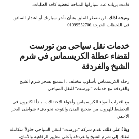
قامت بزيادة عدد سياراتها المتاحة لتغطية كافة الطلبات.
ونتيجة لذلك
، لن تضطر للقلق بشأن تأخر سيارتك أو اعتذار السائق
في اللحظات الحرجة.01099552706
خدمات نقل سياحى من تورست
لقضاء عطلة الكريسماس في شرم
الشيخ والغردقة
رحلة الكريسماس بأسلوب مختلف.. استمتع بسحر شرم الشيخ
والغردقة مع خدمات “تورست” للنقل السياحي
مع اقتراب أضواء الكريسماس وأجواء الاحتفالات، يبدأ الكثيرون في
التخطيط للهروب من ضجيج المدن والتوجه نحو دفء شواطئ البحر
الأحمر.
وبناءً على ذلك
، تقدم شركة “تورست” للنقل السياحي حلولاً متكاملة
لنقلك إلى شرم الشيخ والغردقة بأعلى معايير الرفاهية والأمان،