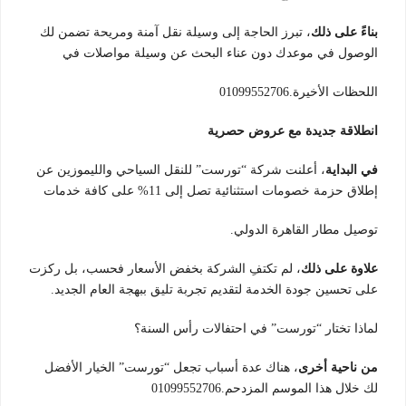
بناءً على ذلك
، تبرز الحاجة إلى وسيلة نقل آمنة ومريحة تضمن لك
الوصول في موعدك دون عناء البحث عن وسيلة مواصلات في
اللحظات الأخيرة.01099552706
انطلاقة جديدة مع عروض حصرية
في البداية
، أعلنت شركة “تورست” للنقل السياحي والليموزين عن
إطلاق حزمة خصومات استثنائية تصل إلى 11% على كافة خدمات
توصيل مطار القاهرة الدولي.
علاوة على ذلك
، لم تكتفِ الشركة بخفض الأسعار فحسب، بل ركزت
على تحسين جودة الخدمة لتقديم تجربة تليق ببهجة العام الجديد.
لماذا تختار “تورست” في احتفالات رأس السنة؟
من ناحية أخرى
، هناك عدة أسباب تجعل “تورست” الخيار الأفضل
لك خلال هذا الموسم المزدحم.01099552706