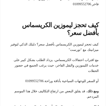
فاخر.01099552706
كيف تحجز ليموزين الكريسماس
بأفضل سعر؟
كيف تحجز ليموزين الكريسماس بأفضل سعر؟ دليلك الذكي لتوفير
ميزانيتك مع “تورست”
مع اقتراب احتفالات الكريسماس، يزداد الطلب بشكل كبير على
خدمات الليموزين والنقل الفاخر، حيث يرغب الجميع في حضور
الحفلات
أو السفر للوجهات السياحية بأناقة وراحة.01099552706
ومع ذلك
، قد يقلق البعض من ارتفاع التكاليف خلال هذا الموسم
المزدحم.