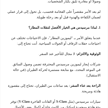
وصولاً أو مغادرة تليق بكبار الشخصيات.
لم يعد الأمر مقتصراً على الفخامة فحسب، بل تحول إلى قرار عملي
لضمان الكفاءة والهدوء قبل أو بعد رحلة طويلة.
1. لماذا مرسيدس هي الخيار الأفضل لتنقلات المطار؟
عندما يتعلق الأمر بـ “ليموزين المطار”، فإن الاحتياجات تختلف عن
احتياجات حفلات الزفاف أو الجولات السياحية. أنت تحتاج إلى:
الوثوقية والالتزام:
لا مجال للتأخير عند السفر.
شركات إيجار ليموزين مرسيدس المحترفة تضمن وصول السائق
في الموعد المحدد، مع متابعة مستمرة لحركة الطيران (في حالة
الاستقبال).
الراحة بعد عناء السفر:
بعد ساعات من الطيران، تحتاج إلى مقصورة
هادئة ومريحة.
سيارات مرسيدس (مثل
S-Class
أو الفانات الفاخرة
V-Class
) توفر
بيئة هادئة ومجهزة لتمكنك من الاسترخاء أو إكمال بعض الأعمال.