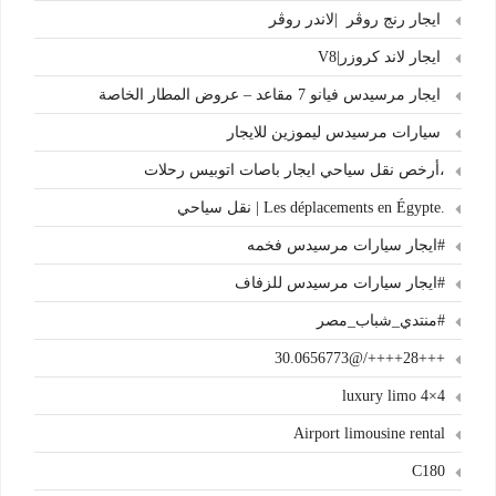
ايجار رنج روڤر |لاندر روڤر
ايجار لاند كروزر|V8
ايجار مرسيدس فيانو 7 مقاعد – عروض المطار الخاصة
سيارات مرسيدس ليموزين للايجار
،أرخص نقل سياحي ايجار باصات اتوبيس رحلات
.Les déplacements en Égypte | نقل سياحي
#ايجار سيارات مرسيدس فخمه
#ايجار سيارات مرسيدس للزفاف
#منتدي_شباب_مصر
+++28++++/@30.0656773
4×4 luxury limo
Airport limousine rental
C180