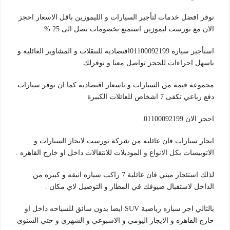
نوفر افضل خدمات لتأجير السيارات و الليموزين باقل الاسعار احجز
الان مع تورست ليموزين استمتع بخصومات تصل الى 25 % .
استأجير سيارة 01100092199اقتصادية للتنقلات و المشاوير العائلية و
باسهل اجراءات للحجز تواصل معنا و نوفرلك
مجموعة قيمة من السيارات و باسعار اقتصادية كما ان نوفر سيارات
دفع رباعي تكفى 7 اشخاص للعائلات الكبيرة
احجز الان 01100092199.
ايجار سيارات فان عائليه من شركة تورست لايجار السيارات و
الاتوبيسات بكل الانواع و الموديلات للانتقالات داخل او خارج القاهره .
لذلك استئجار ميني فان عائلية 7 راكب سياره انيقه و كبيره من
الداخل لاستقبال ضيوفك في المطار و التوصيل لاي مكان .
بالتالي اجر سياره رياضية SUV ايضا بدون سائق للسياحه داخل او
خارج القاهره و الايجار اليومي و الاسبوعي و الشهري و حتي السنوي