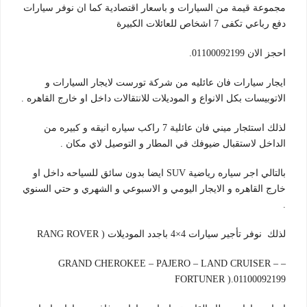
مجموعة قيمة من السيارات و باسعار اقتصادية كما ان نوفر سيارات
دفع رباعي تكفى 7 اشخاص للعائلات الكبيرة
احجز الان 01100092199.
ايجار سيارات فان عائليه من شركة تورست لايجار السيارات و
الاتوبيسات بكل الانواع و الموديلات للانتقالات داخل او خارج القاهره .
لذلك استئجار ميني فان عائلية 7 راكب سياره انيقه و كبيره من
الداخل لاستقبال ضيوفك في المطار و التوصيل لاي مكان .
بالتالي اجر سياره رياضية SUV ايضا بدون سائق للسياحه داخل او
خارج القاهره و الايجار اليومي و الاسبوعي و الشهري و حتي السنوي
.
لذلك نوفر تأجير سيارات 4×4 باجدد الموديلات ( RANG ROVER
– GRAND CHEROKEE – PAJERO – LAND CRUISER –
FORTUNER ).01100092199