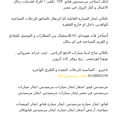
لذلك استأجر مرسيديس فيانو VIP تكفى 7 افراد لخدمات رجال
الاعمال و كبار الزوار في مصر.
بالتالي ايجار السيارة العائلية كيا كرنفال بالسائق للرحلات السياحية
للوافدين داخل او خارج القاهرة
أستأجر فات هيونداي H1 للاستقبال من المطارات و التوصيل للفنادق
و القرى السياحية في اي مكان
بالتالي متاح لدينا سيارات الدفع الرباعي , جيب جراند شيروكي ,
تويوتا فورتشنر , رنج روفر ,لاند كروزر
باجيرو , المناسبة للرحلات البعيدة و الطرق الواعرة
01100092199.
ايجار مرسيدس فان
مرسيدس فيتو, اسعار ايجار سيارات مرسيدس, ايجار سيارات
مرسيدس في مصر,ايجار سيارات مرسيدس, ايجار مرسيدس
فيانو, ايجار سيارة مرسيدس, ايجار سيارة فيانو, ايجار اتوبيسات
سياحية, أرخص أسعار ايجار سيارة, ايجار مرسيدس فيانو|فان