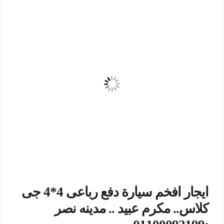
ايجار افخم سيارة دفع رباعى 4*4 جى
كلاس.. مكرم عبيد .. مدينه نصر